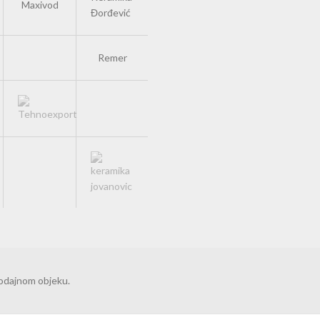
Maxivod
Đorđević
Remer
rodajnom objeku.