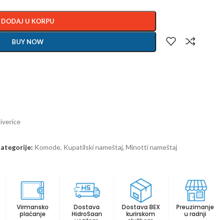
DODAJ U KORPU
BUY NOW
iverice
ategorije:
Komode
,
Kupatilski nameštaj
,
Minotti nameštaj
Virmansko
Dostava
Dostava BEX
Preuzimanje
plaćanje
HidroSaan
kurirskom
u radnji