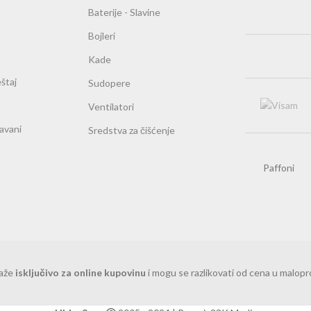
Baterije - Slavine
Bojleri
Kade
štaj
Sudopere
Ventilatori
ravani
Sredstva za čišćenje
Paffoni
važe
isključivo za online kupovinu
i mogu se razlikovati od cena u malop