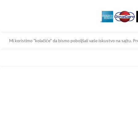
Mi koristimo "kolačiće" da bismo poboljšali vaše iskustvo na sajtu.
-
24.002,00
RSD
Vertikala LINEART ENJOY atlantis
sa PDV