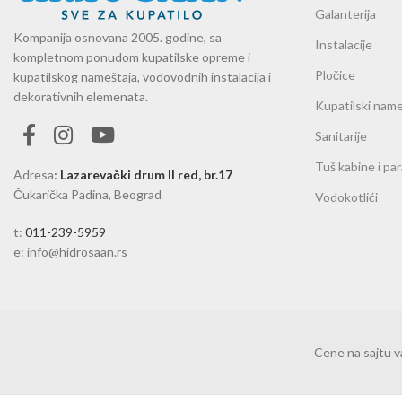
Galanterija
Kompanija osnovana 2005. godine, sa
Instalacije
kompletnom ponudom kupatilske opreme i
Pločice
kupatilskog nameštaja, vodovodnih instalacija i
dekorativnih elemenata.
Kupatilski name
Sanitarije
Tuš kabine i pa
Adresa
:
Lazarevački drum II red, br.17
Čukarička Padina, Beograd
Vodokotlići
t:
011-239-5959
e: info@hidrosaan.rs
Cene na sajtu 