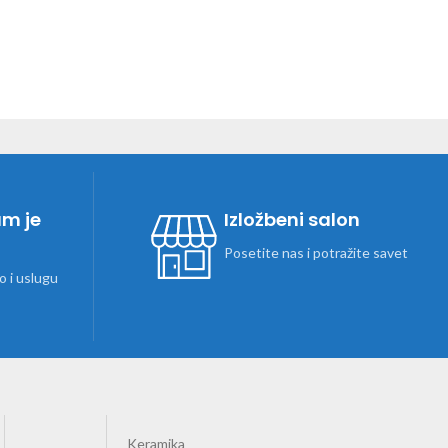
am je
Izložbeni salon
Posetite nas i potražite savet
 i uslugu
Keramika