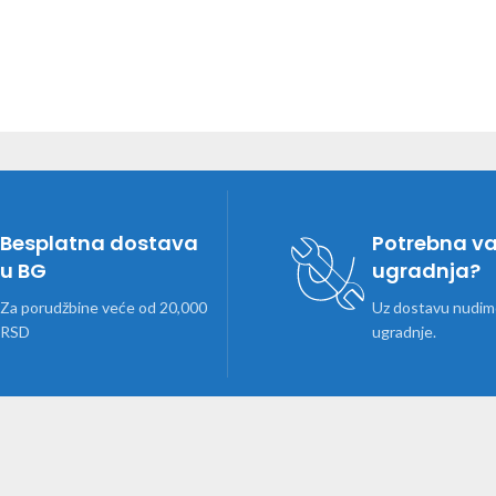
Besplatna dostava
Potrebna v
u BG
ugradnja?
Za porudžbine veće od 20,000
Uz dostavu nudimo
RSD
ugradnje.