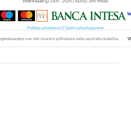
HidroSaan
2005 - 2024 | Razvoj: 38K Media
Politika privatnosti
|
Opšti uslovi kupovine
 Pregledavanjem ove veb stranice prihvatate našu upotrebu kolačića.
V
+
DODAJ U KORPU
BUY NOW