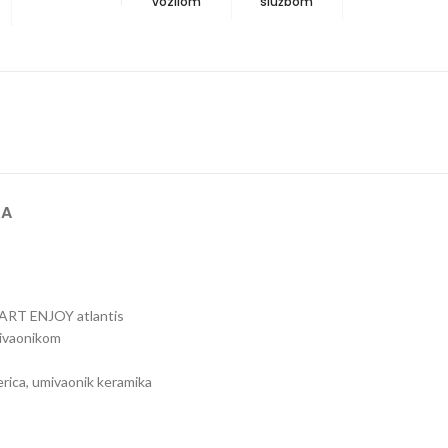
vozilom
službom
JA
EART ENJOY atlantis
mivaonikom
verica, umivaonik keramika