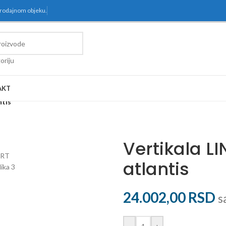
prodajnom objeku.
oriju
AKT
ntis
Vertikala L
atlantis
24.002,00
RSD
s