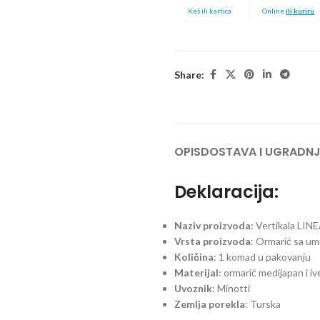
Keš ili kartica
Online
ili kuriru
Share:
OPIS
DOSTAVA I UGRADN
Deklaracija:
Naziv proizvoda:
Vertikala LIN
Vrsta proizvoda
: Ormarić sa u
Količina
: 1 komad u pakovanju
Materijal
: ormarić medijapan i i
Uvoznik
: Minotti
Zemlja porekla
: Turska