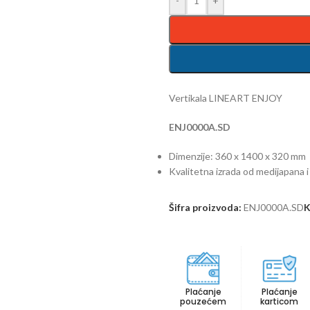
-
+
Vertikala LINEART ENJOY
ENJ0000A.SD
Dimenzije: 360 x 1400 x 320 mm
Kvalitetna izrada od medijapana i 
Šifra proizvoda:
ENJ0000A.SD
K
Plaćanje
Plaćanje
pouzećem
karticom