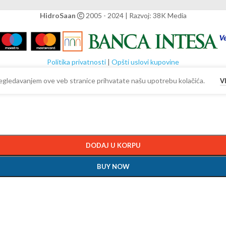
HidroSaan
2005 - 2024 | Razvoj: 38K Media
Politika privatnosti
|
Opšti uslovi kupovine
 Pregledavanjem ove veb stranice prihvatate našu upotrebu kolačića.
V
DODAJ U KORPU
BUY NOW