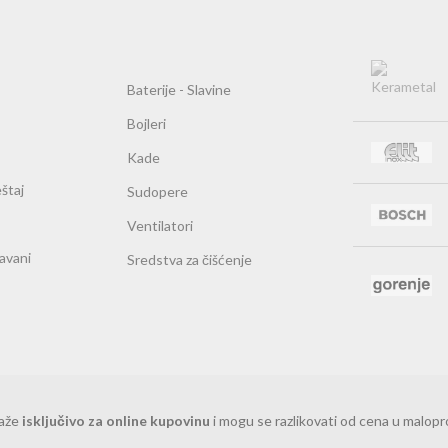
Baterije - Slavine
Bojleri
Kade
štaj
Sudopere
Ventilatori
ravani
Sredstva za čišćenje
važe
isključivo za online kupovinu
i mogu se razlikovati od cena u malop