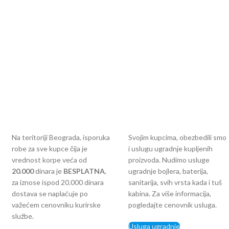
Na teritoriji Beograda, isporuka
Svojim kupcima, obezbedili smo
robe za sve kupce čija je
i uslugu ugradnje kupljenih
vrednost korpe veća od
proizvoda. Nudimo usluge
2
0.000
dinara je
BESPLATNA
,
ugradnje bojlera, baterija,
za iznose ispod 20.000 dinara
sanitarija, svih vrsta kada i tuš
dostava se naplaćuje po
kabina. Za više informacija,
važećem cenovniku kurirske
pogledajte cenovnik usluga.
službe.
Usluga ugradnje