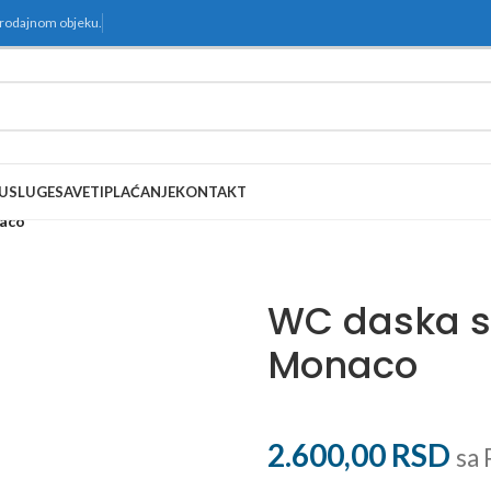
prodajnom objeku.
USLUGE
SAVETI
PLAĆANJE
KONTAKT
aco
WC daska s
Monaco
2.600,00
RSD
sa