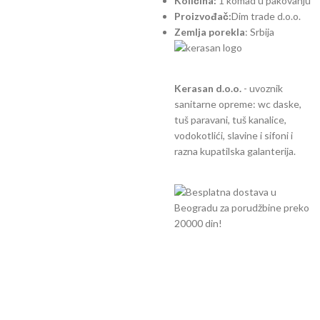
Količina:
1 komad u pakovanju
Proizvođač:
Dim trade d.o.o.
Zemlja porekla
: Srbija
Kerasan d.o.o.
- uvoznik
sanitarne opreme: wc daske,
tuš paravani, tuš kanalice,
vodokotlići, slavine i sifoni i
razna kupatilska galanterija.