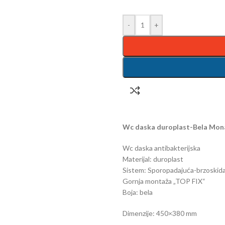
-
+
Wc daska duroplast-Bela Mon
Wc daska antibakterijska
Materijal: duroplast
Sistem: Sporopadajuća-brzoskida
Gornja montaža „TOP FIX“
Boja: bela
Dimenzije: 450×380 mm