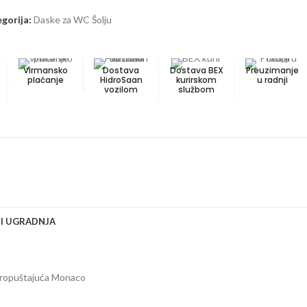
gorija:
Daske za WC Šolju
Virmansko
Dostava
Dostava BEX
Preuzimanje
plaćanje
HidroSaan
kurirskom
u radnji
vozilom
službom
 I UGRADNJA
ropuštajuća Monaco