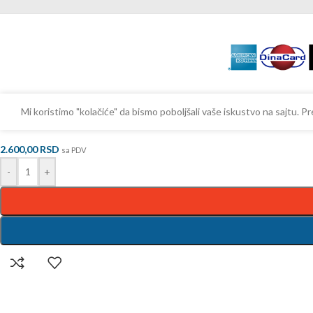
Mi koristimo "kolačiće" da bismo poboljšali vaše iskustvo na sajtu.
WC daska sporopuštajuća Monaco
2.600,00
RSD
sa PDV
-
+