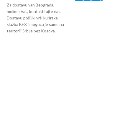
Za dostavu van Beograda,
molimo Vas, kontaktirajte nas.
Dostavu pošiljki vrši kurirska
služba BEX i moguća je samo na
teritoriji Srbije bez Kosova.