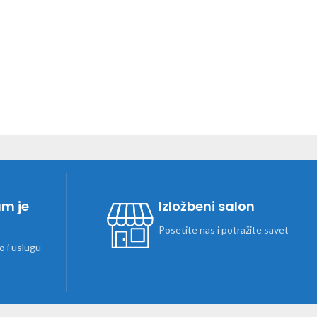
am je
Izložbeni salon
Posetite nas i potražite savet
 i uslugu