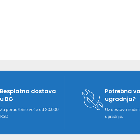
Besplatna dostava
Potrebna v
u BG
ugradnja?
Za porudžbine veće od 20,000
Uz dostavu nudimo
RSD
ugradnje.