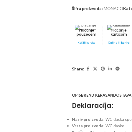
Šifra proizvoda:
MONACO
Kate
Plaćanje
Plaćanje
pouzećem
karticom
Keš ili kartica
Online
ili kuriru
Share:
OPIS
BREND KERASAN
DOSTAVA
Deklaracija:
Naziv proizvoda:
WC daska spo
Vrsta proizvoda:
WC daske