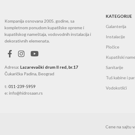
KATEGORIJE
Kompanija osnovana 2005. godine, sa
Galanterija
kompletnom ponudom kupatilske opreme i
kupatilskog nameštaja, vodovodnih instalacija i
Instalacije
dekorativnih elemenata.
Pločice
Kupatilski name
Adresa
:
Lazarevački drum II red, br.17
Sanitarije
Čukarička Padina, Beograd
Tuš kabine i pa
t:
011-239-5959
Vodokotlići
e: info@hidrosaan.rs
Cene na sajtu 