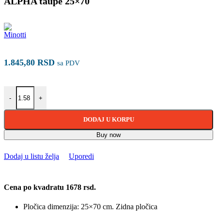
ALPHA taupe 25×70
1.845,80
RSD
sa PDV
ALPHA taupe 25×70 količina
-
+
DODAJ U KORPU
Buy now
Dodaj u listu želja
Uporedi
Cena po kvadratu 1678 rsd.
Pločica dimenzija: 25×70 cm. Zidna pločica