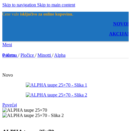
Skip to navigation
Skip to main content
Cene važe
isključivo za online kupovinu.
NOVO!
AKCIJA!
Meni
0
Početna
items
/
Pločice
/
Minotti
/
Alpha
Novo
Povećaj