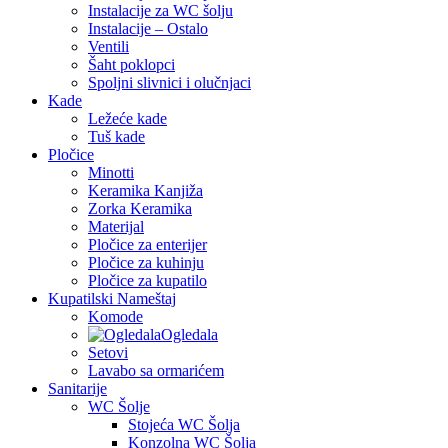
Instalacije za WC šolju
Instalacije – Ostalo
Ventili
Šaht poklopci
Spoljni slivnici i olučnjaci
Kade
Ležeće kade
Tuš kade
Pločice
Minotti
Keramika Kanjiža
Zorka Keramika
Materijal
Pločice za enterijer
Pločice za kuhinju
Pločice za kupatilo
Kupatilski Nameštaj
Komode
Ogledala
Setovi
Lavabo sa ormarićem
Sanitarije
WC Šolje
Stojeća WC Šolja
Konzolna WC Šolja