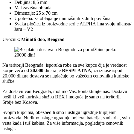
Debljina: 8,5 mm
Mat završna obrada
Dimenzije: 25 x 70 cm
Upotreba: za oblaganje unutrašnjih zidnih površina
Svaka pločica iz proizvodne serije ALPHA ima svoju nijansu/
šaru – V2
Uvoznik:
Minotti doo, Beograd
Na teritoriji Beograda, isporuka robe za sve kupce čija je vrednost
korpe veća od
2
0.000
dinara je
BESPLATNA
, za iznose ispod
20.000 dinara dostava se naplaćuje po važećem cenovniku kurirske
službe.
Za dostavu van Beograda, molimo Vas, kontaktirajte nas. Dostavu
pošiljki vrši kurirska služba BEX i moguća je samo na teritoriji
Srbije bez Kosova.
Svojim kupcima, obezbedili smo i uslugu ugradnje kupljenih
proizvoda. Nudimo usluge ugradnje bojlera, baterija, sanitarija, svih
vrsta kada i tuš kabina. Za više informacija, pogledajte cenovnik
usluga.