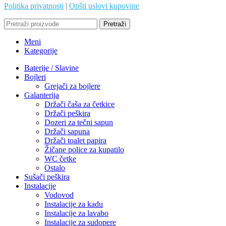
Politika privatnosti
|
Opšti uslovi kupovine
Pretraži
Meni
Kategorije
Baterije / Slavine
Bojleri
Grejači za bojlere
Galanterija
Držači čaša za četkice
Držači peškira
Dozeri za tečni sapun
Držači sapuna
Držači toalet papira
Žičane police za kupatilo
WC četke
Ostalo
Sušači peškira
Instalacije
Vodovod
Instalacije za kadu
Instalacije za lavabo
Instalacije za sudopere