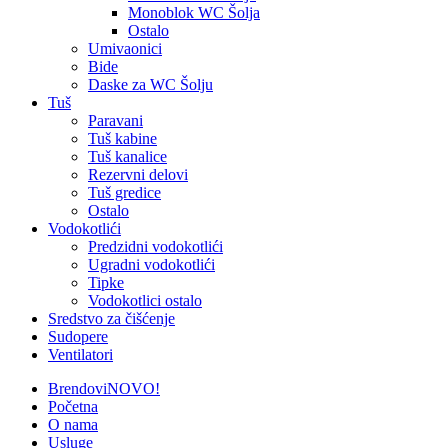
Monoblok WC Šolja
Ostalo
Umivaonici
Bide
Daske za WC Šolju
Tuš
Paravani
Tuš kabine
Tuš kanalice
Rezervni delovi
Tuš gredice
Ostalo
Vodokotlići
Predzidni vodokotlići
Ugradni vodokotlići
Tipke
Vodokotlici ostalo
Sredstvo za čišćenje
Sudopere
Ventilatori
Brendovi
NOVO!
Početna
O nama
Usluge