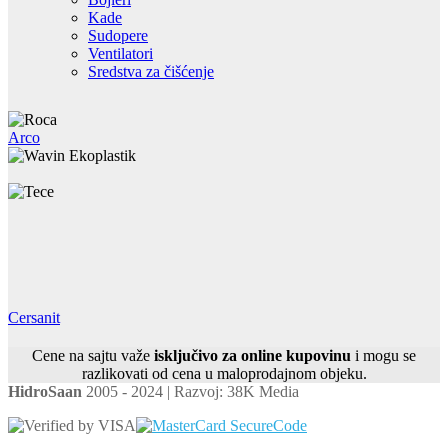
Kade
Sudopere
Ventilatori
Sredstva za čišćenje
Arco
Cersanit
Cene na sajtu važe
isključivo za online kupovinu
i mogu se
razlikovati od cena u maloprodajnom objeku.
HidroSaan
2005 - 2024 | Razvoj: 38K Media