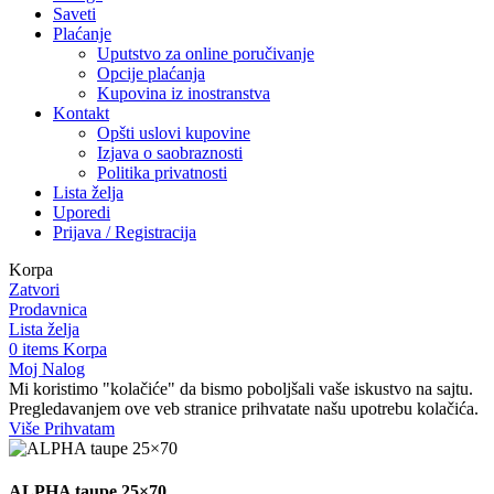
Saveti
Plaćanje
Uputstvo za online poručivanje
Opcije plaćanja
Kupovina iz inostranstva
Kontakt
Opšti uslovi kupovine
Izjava o saobraznosti
Politika privatnosti
Lista želja
Uporedi
Prijava / Registracija
Korpa
Zatvori
Prodavnica
Lista želja
0
items
Korpa
Moj Nalog
Mi koristimo "kolačiće" da bismo poboljšali vaše iskustvo na sajtu.
Pregledavanjem ove veb stranice prihvatate našu upotrebu kolačića.
Više
Više
Prihvatam
ALPHA taupe 25×70