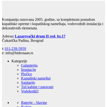
Kompanija osnovana 2005. godine, sa kompletnom ponudom
kupatilske opreme i kupatilskog nameštaja, vodovodnih instalacija i
dekorativnih elemenata.
Adresa
:
Lazarevački drum II red, br.17
Čukarička Padina, Beograd
t:
011-239-5959
e: info@hidrosaan.rs
Kategorije
Galanterija
Instalacije
Pločice
Kupatilski nameštaj
Sanitarije
Tuš kabine i paravani
Vodokotlići
Baterije - Slavine
Bojleri