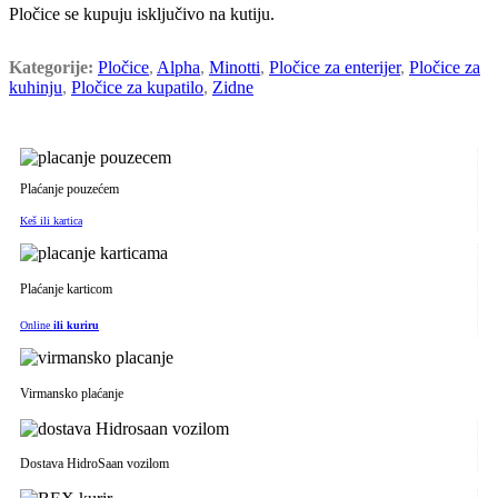
Pločice se kupuju isključivo na kutiju.
Kategorije:
Pločice
,
Alpha
,
Minotti
,
Pločice za enterijer
,
Pločice za
kuhinju
,
Pločice za kupatilo
,
Zidne
Plaćanje pouzećem
Keš ili kartica
Plaćanje karticom
Online
ili kuriru
Virmansko plaćanje
Dostava HidroSaan vozilom