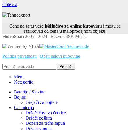
Cotexsa
Cene na sajtu važe
isključivo za online kupovinu
i mogu se
razlikovati od cena u maloprodajnom objeku.
HidroSaan
2005 - 2024 | Razvoj: 38K Media
Politika privatnosti
|
Opšti uslovi kupovine
Pretraži
Meni
Kategorije
Baterije / Slavine
Bojleri
Grejači za bojlere
Galanterija
Držači čaša za četkice
Držači peškira
Dozeri za tečni sapun
Držači sapuna