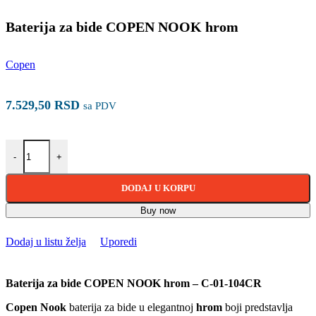
Baterija za bide COPEN NOOK hrom
Copen
7.529,50
RSD
sa PDV
Baterija za bide COPEN NOOK hrom količina
-
+
DODAJ U KORPU
Buy now
Dodaj u listu želja
Uporedi
Baterija za bide COPEN NOOK hrom – C-01-104CR
Copen Nook
baterija za bide u elegantnoj
hrom
boji predstavlja