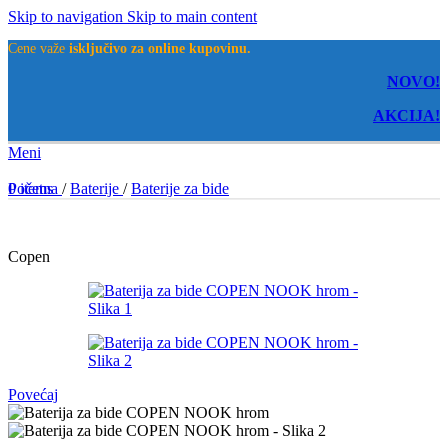
Skip to navigation
Skip to main content
Cene važe
isključivo za online kupovinu.
NOVO!
AKCIJA!
Meni
0
Početna
items
/
Baterije
/
Baterije za bide
Copen
Povećaj