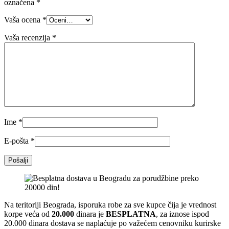
označena
*
Vaša ocena
*
Vaša recenzija
*
Ime
*
E-pošta
*
Na teritoriji Beograda, isporuka robe za sve kupce čija je vrednost
korpe veća od
2
0.000
dinara je
BESPLATNA
, za iznose ispod
20.000 dinara dostava se naplaćuje po važećem cenovniku kurirske