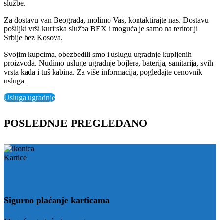
službe.
Za dostavu van Beograda, molimo Vas, kontaktirajte nas. Dostavu
pošiljki vrši kurirska služba BEX i moguća je samo na teritoriji
Srbije bez Kosova.
Svojim kupcima, obezbedili smo i uslugu ugradnje kupljenih
proizvoda. Nudimo usluge ugradnje bojlera, baterija, sanitarija, svih
vrsta kada i tuš kabina. Za više informacija, pogledajte cenovnik
usluga.
Usluga ugradnje
POSLEDNJE PREGLEDANO
Sigurno plaćanje karticama