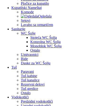
Pločice za kupatilo
Kupatilski Nameštaj
Komode
Ogledala
Setovi
Lavabo sa ormarićem
Sanitarije
WC Šolje
Stojeća WC Šolja
Konzolna WC Šolja
Monoblok WC Šolja
Ostalo
Umivaonici
Bide
Daske za WC Šolju
Tuš
Paravani
Tuš kabine
Tuš kanalice
Rezervni delovi
Tuš gredice
Ostalo
Vodokotlići
Predzidni vodokotlići
Ugradni vodokotlići