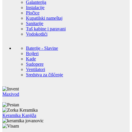
Galanterija
Instalacije
Pločice
Kupatilski nameštaj
Sanitarije
Tuš kabine i paravani
Vodokotlići
Baterije - Slavine
Bojleri
Kade
Sudopere
Ventilatori
Sredstva za čišćenje
Maxivod
Keramika Kanjiža