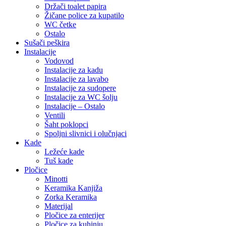
Držači toalet papira
Žičane police za kupatilo
WC četke
Ostalo
Sušači peškira
Instalacije
Vodovod
Instalacije za kadu
Instalacije za lavabo
Instalacije za sudopere
Instalacije za WC šolju
Instalacije – Ostalo
Ventili
Šaht poklopci
Spoljni slivnici i olučnjaci
Kade
Ležeće kade
Tuš kade
Pločice
Minotti
Keramika Kanjiža
Zorka Keramika
Materijal
Pločice za enterijer
Pločice za kuhinju