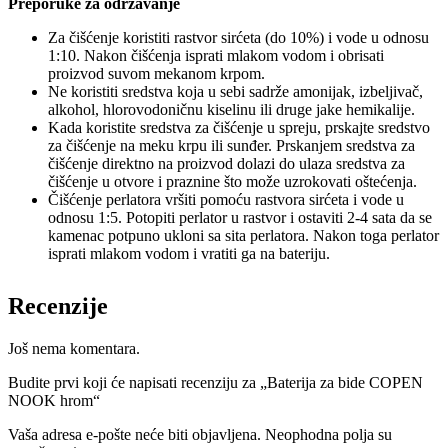
Preporuke za održavanje
Za čišćenje koristiti rastvor sirćeta (do 10%) i vode u odnosu
1:10. Nakon čišćenja isprati mlakom vodom i obrisati
proizvod suvom mekanom krpom.
Ne koristiti sredstva koja u sebi sadrže amonijak, izbeljivač,
alkohol, hlorovodoničnu kiselinu ili druge jake hemikalije.
Kada koristite sredstva za čišćenje u spreju, prskajte sredstvo
za čišćenje na meku krpu ili sunđer. Prskanjem sredstva za
čišćenje direktno na proizvod dolazi do ulaza sredstva za
čišćenje u otvore i praznine što može uzrokovati oštećenja.
Čišćenje perlatora vršiti pomoću rastvora sirćeta i vode u
odnosu 1:5. Potopiti perlator u rastvor i ostaviti 2-4 sata da se
kamenac potpuno ukloni sa sita perlatora. Nakon toga perlator
isprati mlakom vodom i vratiti ga na bateriju.
Recenzije
Još nema komentara.
Budite prvi koji će napisati recenziju za „Baterija za bide COPEN
NOOK hrom“
Vaša adresa e-pošte neće biti objavljena.
Neophodna polja su