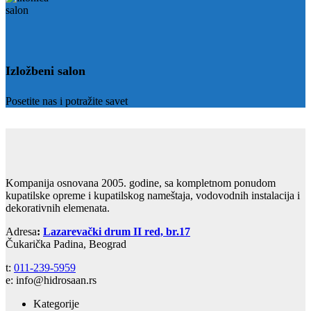
Izložbeni salon
Posetite nas i potražite savet
Kompanija osnovana 2005. godine, sa kompletnom ponudom
kupatilske opreme i kupatilskog nameštaja, vodovodnih instalacija i
dekorativnih elemenata.
Adresa
:
Lazarevački drum II red, br.17
Čukarička Padina, Beograd
t:
011-239-5959
e: info@hidrosaan.rs
Kategorije