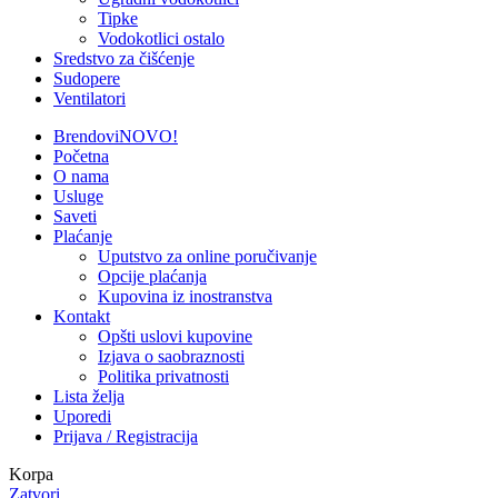
Tipke
Vodokotlici ostalo
Sredstvo za čišćenje
Sudopere
Ventilatori
Brendovi
NOVO!
Početna
O nama
Usluge
Saveti
Plaćanje
Uputstvo za online poručivanje
Opcije plaćanja
Kupovina iz inostranstva
Kontakt
Opšti uslovi kupovine
Izjava o saobraznosti
Politika privatnosti
Lista želja
Uporedi
Prijava / Registracija
Korpa
Zatvori