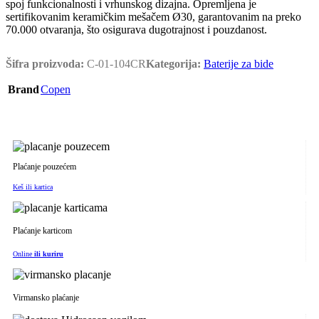
spoj funkcionalnosti i vrhunskog dizajna. Opremljena je
sertifikovanim keramičkim mešačem Ø30, garantovanim na preko
70.000 otvaranja, što osigurava dugotrajnost i pouzdanost.
Šifra proizvoda:
C-01-104CR
Kategorija:
Baterije za bide
Brand
Copen
Plaćanje pouzećem
Keš ili kartica
Plaćanje karticom
Online
ili kuriru
Virmansko plaćanje