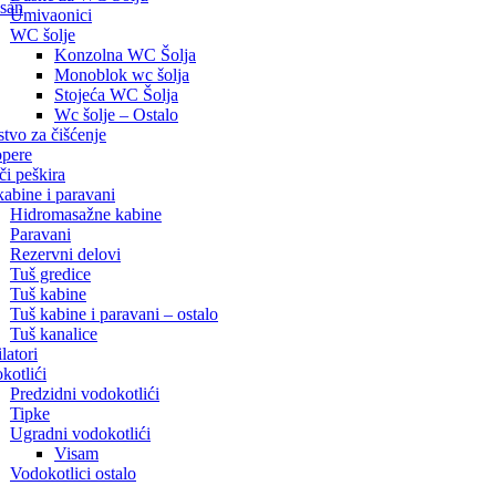
san
Umivaonici
WC šolje
Konzolna WC Šolja
Monoblok wc šolja
Stojeća WC Šolja
Wc šolje – Ostalo
stvo za čišćenje
pere
či peškira
kabine i paravani
Hidromasažne kabine
Paravani
Rezervni delovi
Tuš gredice
Tuš kabine
Tuš kabine i paravani – ostalo
Tuš kanalice
latori
kotlići
Predzidni vodokotlići
Tipke
Ugradni vodokotlići
Visam
Vodokotlici ostalo