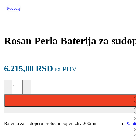
Povećaj
Rosan Perla Baterija za sud
6.215,00
RSD
sa PDV
Rosan Perla Baterija za sudoperu Jp382003 količina
-
+
Baterija za sudoperu protočni bojler izliv 200mm.
Sanit