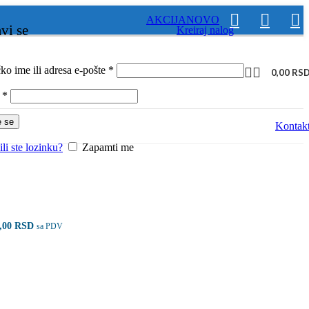
AKCIJA
NOVO
avi se
Kreiraj nalog
Obavezno
ko ime ili adresa e-pošte
*
0,00
RS
Obavezno
a
*
e se
Kontak
li ste lozinku?
Zapamti me
2,00
RSD
sa PDV