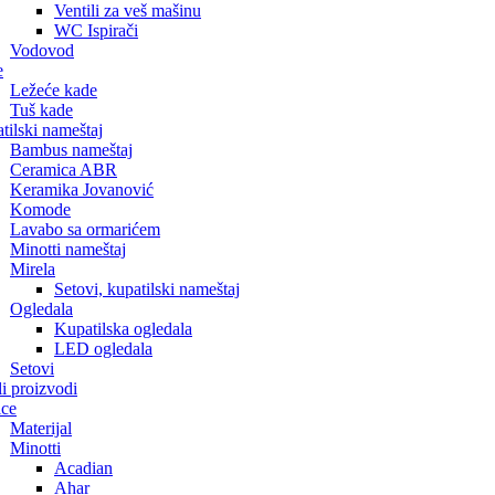
Ventili za veš mašinu
WC Ispirači
Vodovod
e
Ležeće kade
Tuš kade
tilski nameštaj
Bambus nameštaj
Ceramica ABR
Keramika Jovanović
Komode
Lavabo sa ormarićem
Minotti nameštaj
Mirela
Setovi, kupatilski nameštaj
Ogledala
Kupatilska ogledala
LED ogledala
Setovi
li proizvodi
ice
Materijal
Minotti
Acadian
Ahar