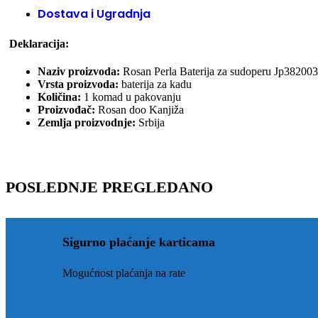
Dostava i Ugradnja
Deklaracija:
Naziv proizvoda:
Rosan Perla Baterija za sudoperu Jp382003
Vrsta proizvoda:
baterija za kadu
Količina:
1 komad u pakovanju
Proizvođač:
Rosan doo Kanjiža
Zemlja proizvodnje:
Srbija
POSLEDNJE PREGLEDANO
Sigurno plaćanje karticama
Mogućnost plaćanja na rate