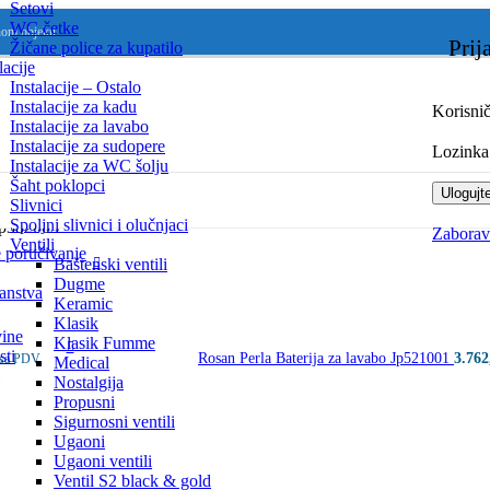
Setovi
WC četke
nom objeku.
Prij
Žičane police za kupatilo
lacije
Instalacije – Ostalo
Instalacije za kadu
Korisnič
Instalacije za lavabo
Instalacije za sudopere
Lozink
Instalacije za WC šolju
Šaht poklopci
Ulogujt
Slivnici
Spoljni slivnici i olučnjaci
 Jp382003
Zaboravi
Ventili
e poručivanje
Baštenski ventili
Dugme
anstva
Keramic
Klasik
vine
Klasik Fumme
sti
Rosan Perla Baterija za lavabo Jp521001
3.76
sa PDV
Medical
Nostalgija
Propusni
Sigurnosni ventili
Ugaoni
Ugaoni ventili
Ventil S2 black & gold