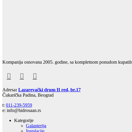
Kompanija osnovana 2005. godine, sa kompletnom ponudom kupatilske 
Adresa
:
Lazarevački drum II red, br.17
Čukarička Padina, Beograd
t:
011-239-5959
e: info@hidrosaan.rs
Kategorije
Galanterija
Instalacije