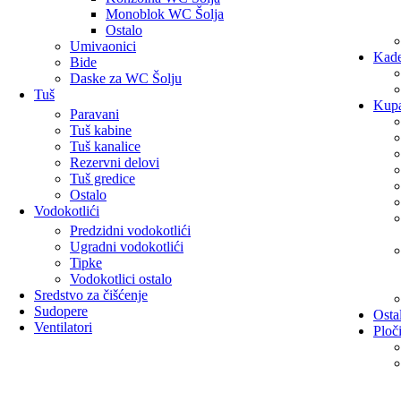
Monoblok WC Šolja
Ostalo
Umivaonici
Kad
Bide
Daske za WC Šolju
Tuš
Kupa
Paravani
Tuš kabine
Tuš kanalice
Rezervni delovi
Tuš gredice
Ostalo
Vodokotlići
Predzidni vodokotlići
Ugradni vodokotlići
Tipke
Vodokotlici ostalo
Sredstvo za čišćenje
Sudopere
Osta
Ventilatori
Ploč