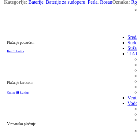
Kategorije:
Baterije
,
Baterije za sudoperu
,
Perla
,
Rosan
Oznaka:
Ro
Sred
Sudo
Plaćanje pouzećem
Suša
Keš ili kartica
Tuš 
Plaćanje karticom
Online
ili kuriru
Venti
Vodo
Virmansko plaćanje