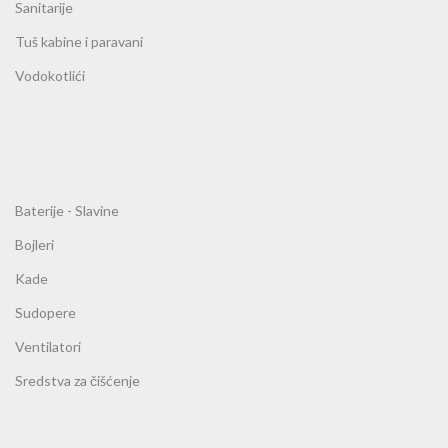
Sanitarije
Tuš kabine i paravani
Vodokotlići
Baterije - Slavine
Bojleri
Kade
Sudopere
Ventilatori
Sredstva za čišćenje