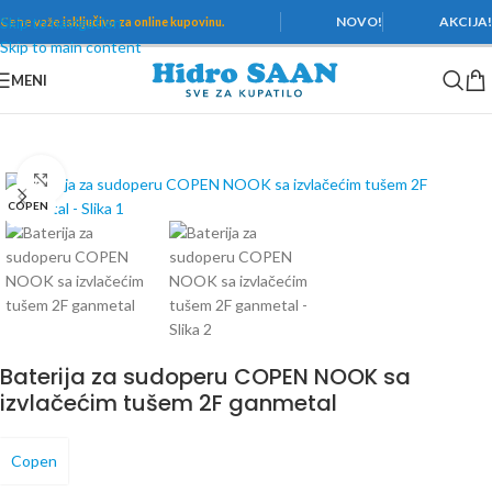
Skip to navigation
NOVO!
AKCIJA
Cene važe
isključivo za online kupovinu.
Skip to main content
MENI
Početna
/
Baterije
/
Baterije za sudoperu
Povećaj
COPEN
Baterija za sudoperu COPEN NOOK sa
izvlačećim tušem 2F ganmetal
Copen