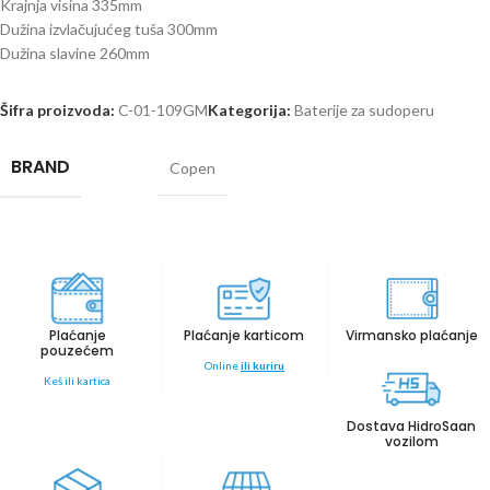
Krajnja visina 335mm
Dužina izvlačujućeg tuša 300mm
Dužina slavine 260mm
Šifra proizvoda:
C-01-109GM
Kategorija:
Baterije za sudoperu
BRAND
Copen
Plaćanje
Plaćanje karticom
Virmansko plaćanje
pouzećem
Online
ili kuriru
Keš ili kartica
Dostava HidroSaan
vozilom