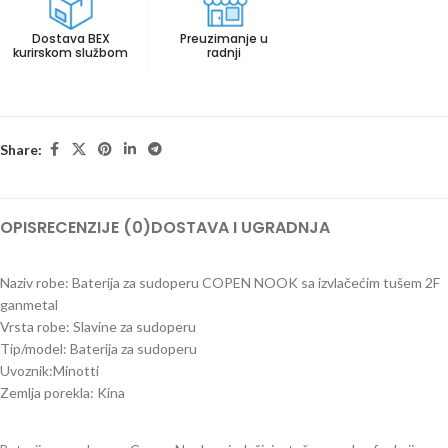
Dostava BEX
Preuzimanje u
kurirskom službom
radnji
Share:
OPIS
RECENZIJE (0)
DOSTAVA I UGRADNJA
Naziv robe: Baterija za sudoperu COPEN NOOK sa izvlačećim tušem 2F
ganmetal
Vrsta robe: Slavine za sudoperu
Tip/model: Baterija za sudoperu
Uvoznik:Minotti
Zemlja porekla: Kina