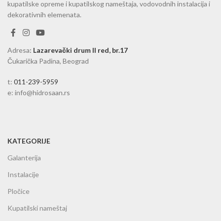
kupatilske opreme i kupatilskog nameštaja, vodovodnih instalacija i
dekorativnih elemenata.
Adresa
:
Lazarevački drum II red, br.17
Čukarička Padina, Beograd
t:
011-239-5959
e: info@hidrosaan.rs
KATEGORIJE
Galanterija
Instalacije
Pločice
Kupatilski nameštaj