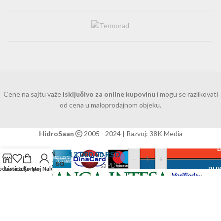
Cene na sajtu važe
isključivo za online kupovinu
i mogu se razlikovati
od cena u maloprodajnom objeku.
Baterija
HidroSaan
2005 - 2024 | Razvoj: 38K Media
za
sudoperu
COPEN
13.000,00
RSD
-
+
NOOK sa
sa PDV
odavnica
Lista želja
Korpa
Moj Nalog
BU
izvlačećim
tušem 2F
ganmetal
Politika privatnosti
|
Opšti uslovi kupovine