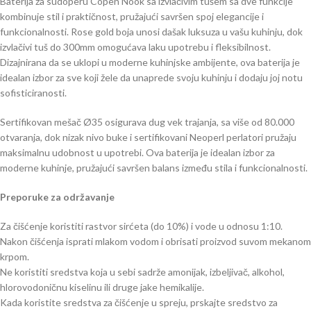
Baterija za sudoperu Copen Nook sa izvlačivim tušem sa dve funkcije
kombinuje stil i praktičnost, pružajući savršen spoj elegancije i
funkcionalnosti. Rose gold boja unosi dašak luksuza u vašu kuhinju, dok
izvlačivi tuš do 300mm omogućava laku upotrebu i fleksibilnost.
Dizajnirana da se uklopi u moderne kuhinjske ambijente, ova baterija je
idealan izbor za sve koji žele da unaprede svoju kuhinju i dodaju joj notu
sofisticiranosti.
Sertifikovan mešač Ø35 osigurava dug vek trajanja, sa više od 80.000
otvaranja, dok nizak nivo buke i sertifikovani Neoperl perlatori pružaju
maksimalnu udobnost u upotrebi. Ova baterija je idealan izbor za
moderne kuhinje, pružajući savršen balans između stila i funkcionalnosti.
Preporuke za održavanje
Za čišćenje koristiti rastvor sirćeta (do 10%) i vode u odnosu 1:10.
Nakon čišćenja isprati mlakom vodom i obrisati proizvod suvom mekanom
krpom.
Ne koristiti sredstva koja u sebi sadrže amonijak, izbeljivač, alkohol,
hlorovodoničnu kiselinu ili druge jake hemikalije.
Kada koristite sredstva za čišćenje u spreju, prskajte sredstvo za