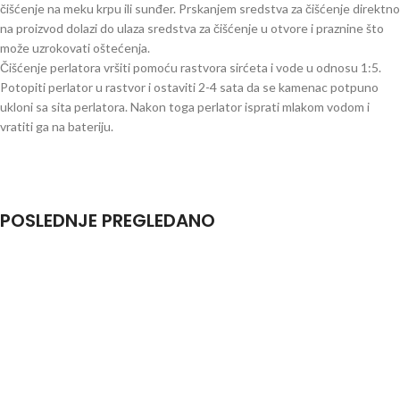
čišćenje na meku krpu ili sunđer. Prskanjem sredstva za čišćenje direktno
na proizvod dolazi do ulaza sredstva za čišćenje u otvore i praznine što
može uzrokovati oštećenja.
Čišćenje perlatora vršiti pomoću rastvora sirćeta i vode u odnosu 1:5.
Potopiti perlator u rastvor i ostaviti 2-4 sata da se kamenac potpuno
ukloni sa sita perlatora. Nakon toga perlator isprati mlakom vodom i
vratiti ga na bateriju.
POSLEDNJE PREGLEDANO