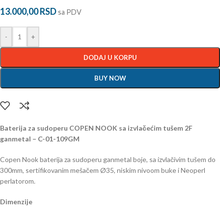
13.000,00
RSD
sa PDV
-
+
DODAJ U KORPU
BUY NOW
Baterija za sudoperu COPEN NOOK sa izvlačećim tušem 2F
ganmetal – C-01-109GM
Copen Nook baterija za sudoperu ganmetal boje, sa izvlačivim tušem do
300mm, sertifikovanim mešačem Ø35, niskim nivoom buke i Neoperl
perlatorom.
Dimenzije