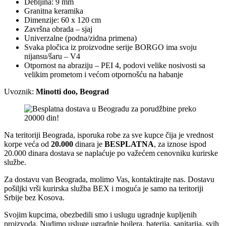
Debljina: 9 mm
Granitna keramika
Dimenzije: 60 x 120 cm
Završna obrada – sjaj
Univerzalne (podna/zidna primena)
Svaka pločica iz proizvodne serije BORGO ima svoju
nijansu/šaru – V4
Otpornost na abraziju – PEI 4, podovi velike nosivosti sa
velikim prometom i većom otpornošću na habanje
Uvoznik:
Minotti doo, Beograd
Na teritoriji Beograda, isporuka robe za sve kupce čija je vrednost
korpe veća od
2
0.000
dinara je
BESPLATNA
, za iznose ispod
20.000 dinara dostava se naplaćuje po važećem cenovniku kurirske
službe.
Za dostavu van Beograda, molimo Vas, kontaktirajte nas. Dostavu
pošiljki vrši kurirska služba BEX i moguća je samo na teritoriji
Srbije bez Kosova.
Svojim kupcima, obezbedili smo i uslugu ugradnje kupljenih
proizvoda. Nudimo usluge ugradnje bojlera, baterija, sanitarija, svih