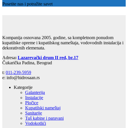
Posetite nas i potražite savet
Kompanija osnovana 2005. godine, sa kompletnom ponudom
kupatilske opreme i kupatilskog nameštaja, vodovodnih instalacija i
dekorativnih elemenata.
Adresa
:
Lazarevački drum II red, br.17
Čukarička Padina, Beograd
t:
011-239-5959
e: info@hidrosaan.rs
Kategorije
Galanterija
Instalacije
Pločice
Kupatilski nameštaj
Sanitarije
Tuš kabine i paravani
Vodokotlići