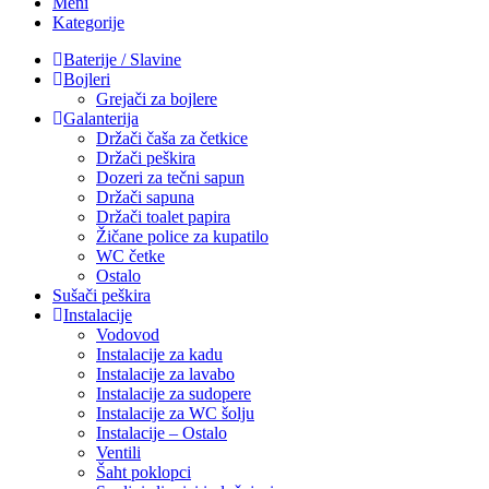
Meni
Kategorije
Baterije / Slavine
Bojleri
Grejači za bojlere
Galanterija
Držači čaša za četkice
Držači peškira
Dozeri za tečni sapun
Držači sapuna
Držači toalet papira
Žičane police za kupatilo
WC četke
Ostalo
Sušači peškira
Instalacije
Vodovod
Instalacije za kadu
Instalacije za lavabo
Instalacije za sudopere
Instalacije za WC šolju
Instalacije – Ostalo
Ventili
Šaht poklopci