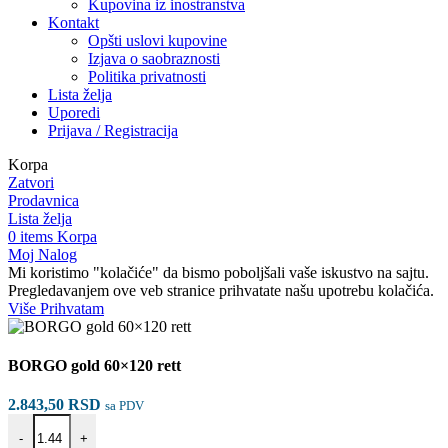
Kupovina iz inostranstva
Kontakt
Opšti uslovi kupovine
Izjava o saobraznosti
Politika privatnosti
Lista želja
Uporedi
Prijava / Registracija
Korpa
Zatvori
Prodavnica
Lista želja
0
items
Korpa
Moj Nalog
Mi koristimo "kolačiće" da bismo poboljšali vaše iskustvo na sajtu.
Pregledavanjem ove veb stranice prihvatate našu upotrebu kolačića.
Više
Više
Prihvatam
BORGO gold 60×120 rett
2.843,50
RSD
sa PDV
BORGO gold 60×120 rett količina
-
+