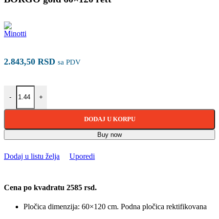
2.843,50
RSD
sa PDV
BORGO gold 60×120 rett količina
-
+
DODAJ U KORPU
Buy now
Dodaj u listu želja
Uporedi
Cena po kvadratu 2585 rsd.
Pločica dimenzija: 60×120 cm. Podna pločica rektifikovana