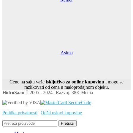
Asima
Cene na sajtu važe
isključivo za online kupovinu
i mogu se
razlikovati od cena u maloprodajnom objeku.
HidroSaan
2005 - 2024 | Razvoj: 38K Media
Politika privatnosti
|
Opšti uslovi kupovine
Pretraži