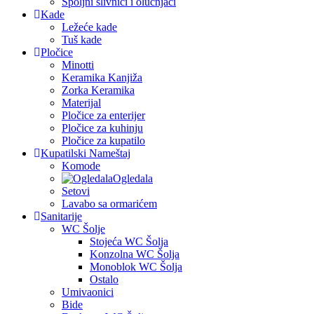
Spoljni slivnici i olučnjaci
Kade
Ležeće kade
Tuš kade
Pločice
Minotti
Keramika Kanjiža
Zorka Keramika
Materijal
Pločice za enterijer
Pločice za kuhinju
Pločice za kupatilo
Kupatilski Nameštaj
Komode
Ogledala
Setovi
Lavabo sa ormarićem
Sanitarije
WC Šolje
Stojeća WC Šolja
Konzolna WC Šolja
Monoblok WC Šolja
Ostalo
Umivaonici
Bide