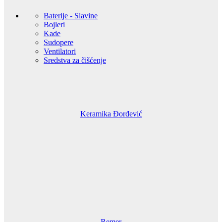
Baterije - Slavine
Bojleri
Kade
Sudopere
Ventilatori
Sredstva za čišćenje
Keramika Đorđević
Remer