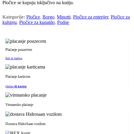
Pločice se kupuju isključivo na kutiju.
Kategorije:
Pločice
,
Borgo
,
Minotti
,
Pločice za enterijer
,
Pločice za
kuhinju
,
Pločice za kupatilo
,
Podne
Plaćanje pouzećem
Keš ili kartica
Plaćanje karticom
Online
ili kuriru
Virmansko plaćanje
Dostava HidroSaan vozilom