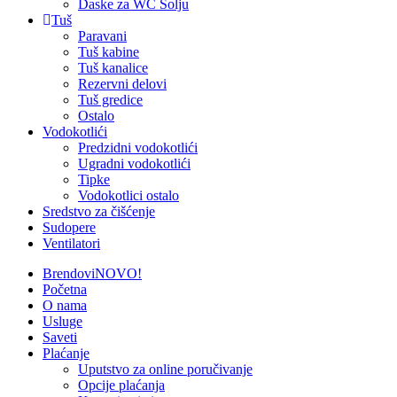
Daske za WC Šolju
Tuš
Paravani
Tuš kabine
Tuš kanalice
Rezervni delovi
Tuš gredice
Ostalo
Vodokotlići
Predzidni vodokotlići
Ugradni vodokotlići
Tipke
Vodokotlici ostalo
Sredstvo za čišćenje
Sudopere
Ventilatori
Brendovi
NOVO!
Početna
O nama
Usluge
Saveti
Plaćanje
Uputstvo za online poručivanje
Opcije plaćanja