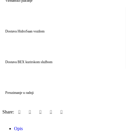
Virmansko plaćanje
Dostava HidroSaan vozilom
Dostava BEX kurirskom službom
Preuzimanje u radnji
Share:
Opis