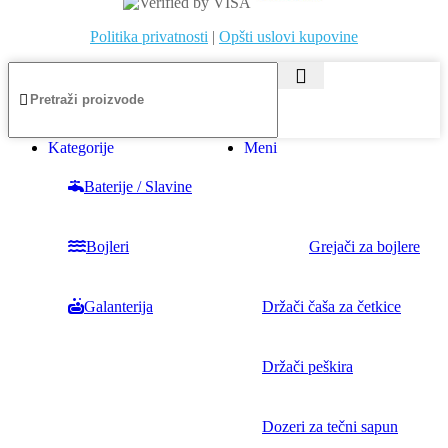
Politika privatnosti
|
Opšti uslovi kupovine
Kategorije
Meni
Baterije / Slavine
Bojleri
Grejači za bojlere
Galanterija
Držači čaša za četkice
Držači peškira
Dozeri za tečni sapun