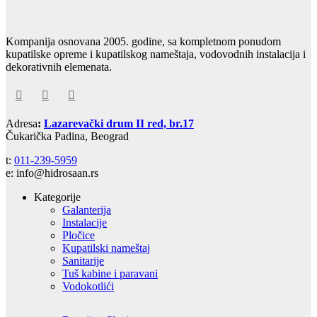
Kompanija osnovana 2005. godine, sa kompletnom ponudom
kupatilske opreme i kupatilskog nameštaja, vodovodnih instalacija i
dekorativnih elemenata.
Adresa
:
Lazarevački drum II red, br.17
Čukarička Padina, Beograd
t:
011-239-5959
e: info@hidrosaan.rs
Kategorije
Galanterija
Instalacije
Pločice
Kupatilski nameštaj
Sanitarije
Tuš kabine i paravani
Vodokotlići