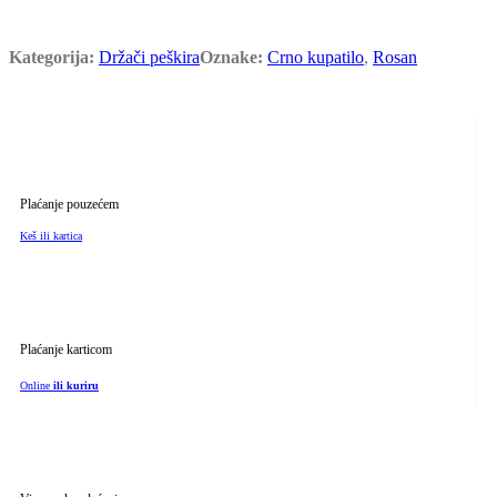
Kategorija:
Držači peškira
Oznake:
Crno kupatilo
,
Rosan
Plaćanje pouzećem
Keš ili kartica
Plaćanje karticom
Online
ili kuriru