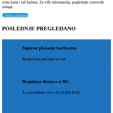
vrsta kada i tuš kabina. Za više informacija, pogledajte cenovnik
usluga.
Usluga ugradnje
POSLEDNJE PREGLEDANO
Sigurno plaćanje karticama
Mogućnost plaćanja na rate
Besplatna dostava u BG
Za porudžbine veće od 20,000 RSD