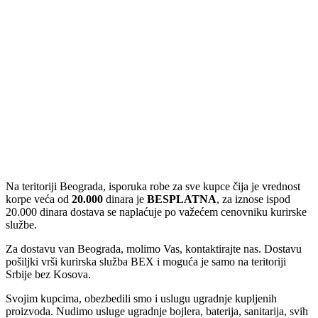
Na teritoriji Beograda, isporuka robe za sve kupce čija je vrednost
korpe veća od
2
0.000
dinara je
BESPLATNA
, za iznose ispod
20.000 dinara dostava se naplaćuje po važećem cenovniku kurirske
službe.
Za dostavu van Beograda, molimo Vas, kontaktirajte nas. Dostavu
pošiljki vrši kurirska služba BEX i moguća je samo na teritoriji
Srbije bez Kosova.
Svojim kupcima, obezbedili smo i uslugu ugradnje kupljenih
proizvoda. Nudimo usluge ugradnje bojlera, baterija, sanitarija, svih