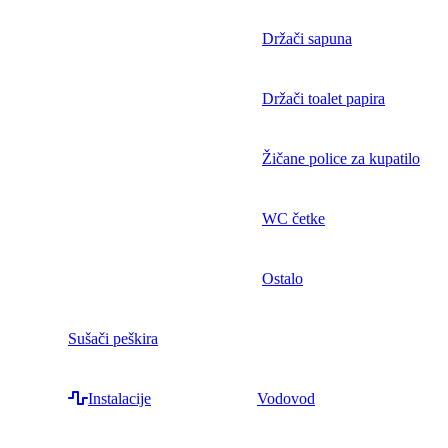
Držači sapuna
Držači toalet papira
Žičane police za kupatilo
WC četke
Ostalo
Sušači peškira
Instalacije
Vodovod