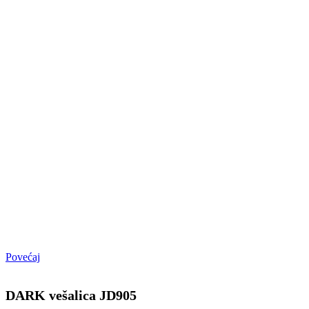
Povećaj
DARK vešalica JD905