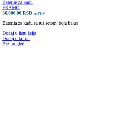
Baterije za kadu
FRAMO
36.000,00
RSD
sa PDV
Baterija za kadu sa tuš setom, boja bakra
Dodaj u listu želja
Dodaj u korpu
Brz pregled