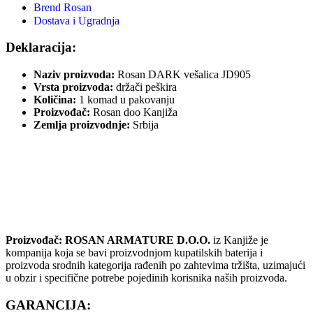
Brend Rosan
Dostava i Ugradnja
Deklaracija:
Naziv proizvoda:
Rosan DARK vešalica JD905
Vrsta proizvoda:
držači peškira
Količina:
1 komad u pakovanju
Proizvođač:
Rosan doo Kanjiža
Zemlja proizvodnje:
Srbija
Proizvođač: ROSAN ARMATURE D.O.O.
iz Kanjiže je
kompanija koja se bavi proizvodnjom kupatilskih baterija i
proizvoda srodnih kategorija rađenih po zahtevima tržišta, uzimajući
u obzir i specifične potrebe pojedinih korisnika naših proizvoda.
GARANCIJA
: