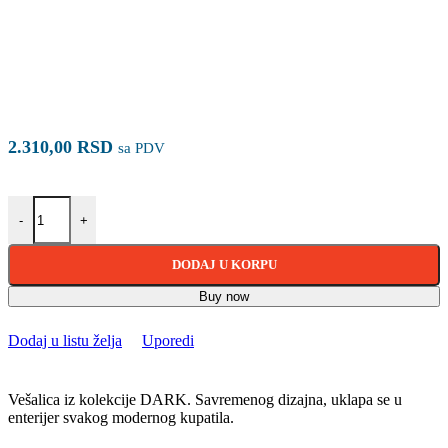
2.310,00
RSD
sa PDV
DARK vešalica JD905 količina
-
+
DODAJ U KORPU
Buy now
Dodaj u listu želja
Uporedi
Vešalica iz kolekcije DARK. Savremenog dizajna, uklapa se u
enterijer svakog modernog kupatila.