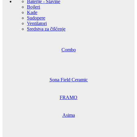
Baterije - Slavine
Bojleri
Kade
Sudopere
Ventilatori
Sredstva za čišćenje
Combo
Sona Field Ceramic
FRAMO
Asima