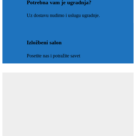
Potrebna vam je ugradnja?
Uz dostavu nudimo i uslugu ugradnje.
Izložbeni salon
Posetite nas i potražite savet