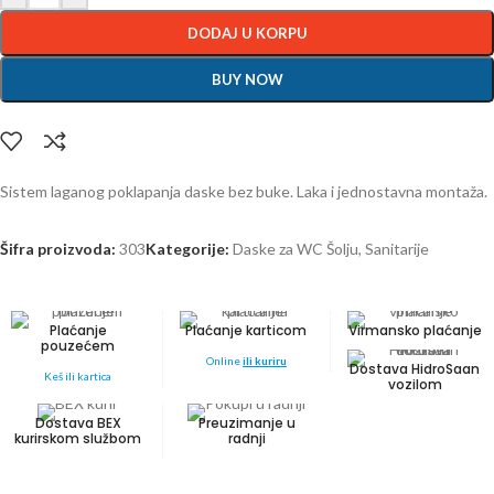
DODAJ U KORPU
BUY NOW
Sistem laganog poklapanja daske bez buke. Laka i jednostavna montaža.
Šifra proizvoda:
303
Kategorije:
Daske za WC Šolju
,
Sanitarije
Plaćanje
Plaćanje karticom
Virmansko plaćanje
pouzećem
Online
ili kuriru
Dostava HidroSaan
Keš ili kartica
vozilom
Dostava BEX
Preuzimanje u
kurirskom službom
radnji