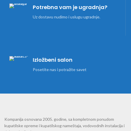
Potrebna vam je ugradnja?
Uz dostavu nudimo i uslugu ugradnje.
Izložbeni salon
Posetite nas i potražite savet
Kompanija osnovana 2005. godine, sa kompletnom ponudom
kupatilske opreme i kupatilskog nameštaja, vodovodnih instalacija i