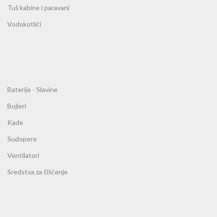
Tuš kabine i paravani
Vodokotlići
Baterije - Slavine
Bojleri
Kade
Sudopere
Ventilatori
Sredstva za čišćenje