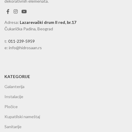
dekorativnih elemenata.
Adresa
:
Lazarevački drum II red, br.17
Čukarička Padina, Beograd
t:
011-239-5959
e: info@hidrosaan.rs
KATEGORIJE
Galanterija
Instalacije
Pločice
Kupatilski nameštaj
Sanitarije