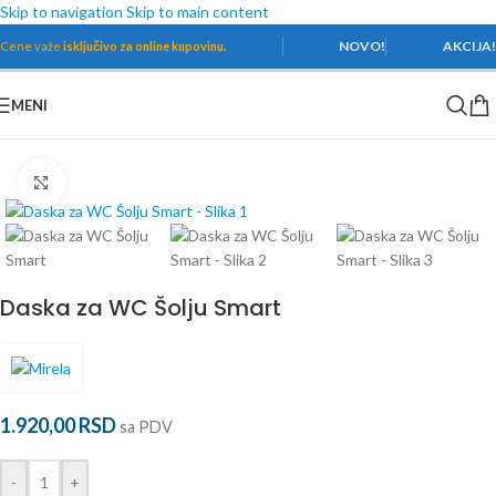
Skip to navigation
Skip to main content
NOVO!
AKCIJA
Cene važe
isključivo za online kupovinu.
MENI
Početna
/
Sanitarije
/
Daske za WC Šolju
Povećaj
Daska za WC Šolju Smart
1.920,00
RSD
sa PDV
-
+