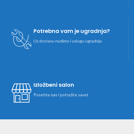
Potrebna vam je ugradnja?
Uz dostavu nudimo i uslugu ugradnje.
Izložbeni salon
Posetite nas i potražite savet