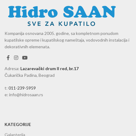
Kompanija osnovana 2005. godine, sa kompletnom ponudom
kupatilske opreme i kupatilskog nameštaja, vodovodnih instalacija i
dekorativnih elemenata.
Adresa
:
Lazarevački drum II red, br.17
Čukarička Padina, Beograd
t:
011-239-5959
e: info@hidrosaan.rs
KATEGORIJE
Galanterija