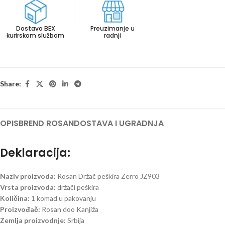
Dostava BEX
Preuzimanje u
kurirskom službom
radnji
Share:
OPIS
BREND ROSAN
DOSTAVA I UGRADNJA
Deklaracija:
Naziv proizvoda:
Rosan Držač peškira Zerro JZ903
Vrsta proizvoda:
držači peškira
Količina:
1 komad u pakovanju
Proizvođač:
Rosan doo Kanjiža
Zemlja proizvodnje:
Srbija