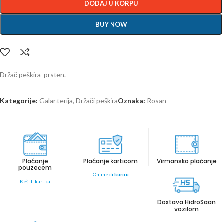
DODAJ U KORPU
BUY NOW
Držač peškira prsten.
Kategorije:
Galanterija
,
Držači peškira
Oznaka:
Rosan
Plaćanje
Plaćanje karticom
Virmansko plaćanje
pouzećem
Online
ili kuriru
Keš ili kartica
Dostava HidroSaan
vozilom