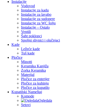
Instalacije
Vodovod
Instalacije za kadu
Instalacije za lavabo
Instalacije za sudopere
Instalacije za WC šolju
Instalacije – Ostalo
Ventili
Šaht poklopci
Spoljni slivnici i olučnjaci
Kade
Ležeće kade
Tuš kade
Pločice
Minotti
Keramika Kanjiža
Zorka Keramika
Materijal
Pločice za enterijer
Pločice za kuhinju
Pločice za kupatilo
Kupatilski Nameštaj
Komode
Ogledala
Setovi