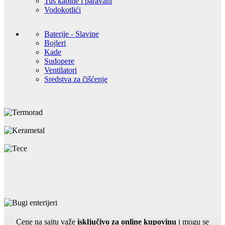
Tuš kabine i paravani
Vodokotlići
Baterije - Slavine
Bojleri
Kade
Sudopere
Ventilatori
Sredstva za čišćenje
Cene na sajtu važe
isključivo za online kupovinu
i mogu se