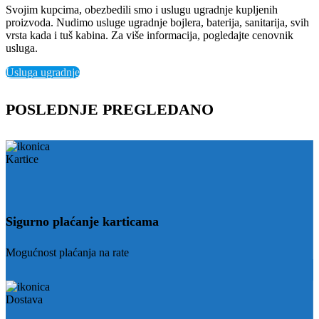
Svojim kupcima, obezbedili smo i uslugu ugradnje kupljenih
proizvoda. Nudimo usluge ugradnje bojlera, baterija, sanitarija, svih
vrsta kada i tuš kabina. Za više informacija, pogledajte cenovnik
usluga.
Usluga ugradnje
POSLEDNJE PREGLEDANO
Sigurno plaćanje karticama
Mogućnost plaćanja na rate