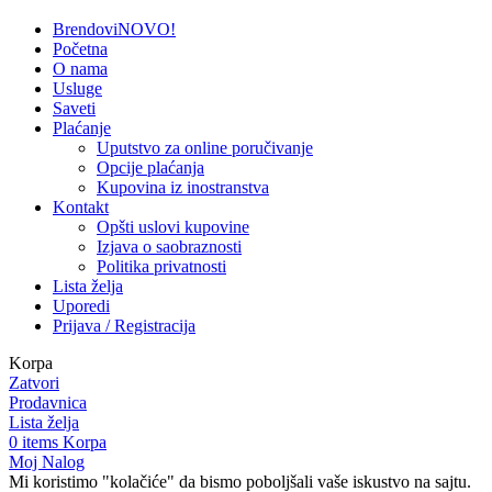
Brendovi
NOVO!
Početna
O nama
Usluge
Saveti
Plaćanje
Uputstvo za online poručivanje
Opcije plaćanja
Kupovina iz inostranstva
Kontakt
Opšti uslovi kupovine
Izjava o saobraznosti
Politika privatnosti
Lista želja
Uporedi
Prijava / Registracija
Korpa
Zatvori
Prodavnica
Lista želja
0
items
Korpa
Moj Nalog
Mi koristimo "kolačiće" da bismo poboljšali vaše iskustvo na sajtu.