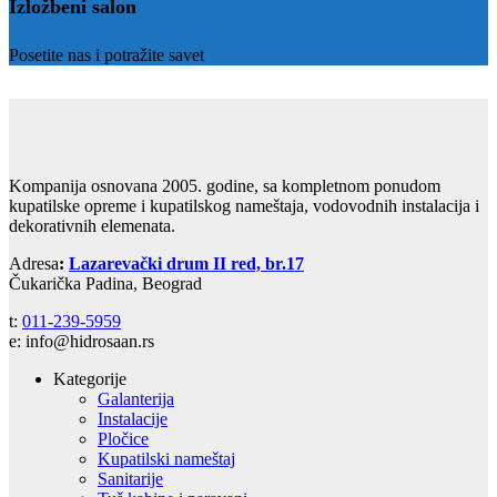
Izložbeni salon
Posetite nas i potražite savet
Kompanija osnovana 2005. godine, sa kompletnom ponudom
kupatilske opreme i kupatilskog nameštaja, vodovodnih instalacija i
dekorativnih elemenata.
Adresa
:
Lazarevački drum II red, br.17
Čukarička Padina, Beograd
t:
011-239-5959
e: info@hidrosaan.rs
Kategorije
Galanterija
Instalacije
Pločice
Kupatilski nameštaj
Sanitarije