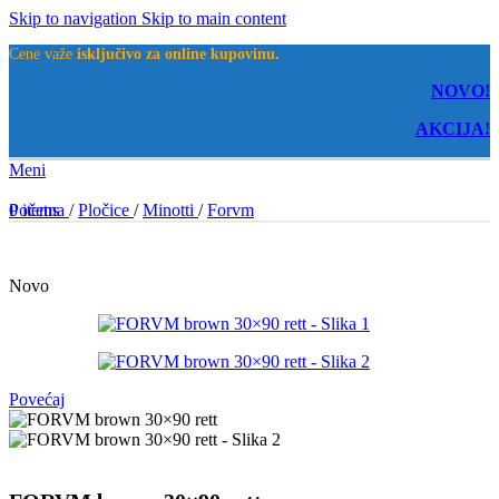
Skip to navigation
Skip to main content
Cene važe
isključivo za online kupovinu.
NOVO!
AKCIJA!
Meni
0
Početna
items
/
Pločice
/
Minotti
/
Forvm
Novo
Povećaj