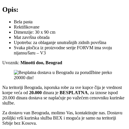
Opis:
Bela pasta
Rektifikovane
Dimenzije: 30 x 90 cm
Mat završna obrada
Upotreba: za oblaganje unutrašnjih zidnih površina
Svaka pločica iz proizvodne serije FORVM ima svoju
nijansu/šaru – V3
Uvoznik:
Minotti doo, Beograd
Na teritoriji Beograda, isporuka robe za sve kupce čija je vrednost
korpe veća od
2
0.000
dinara je
BESPLATNA
, za iznose ispod
20.000 dinara dostava se naplaćuje po važećem cenovniku kurirske
službe.
Za dostavu van Beograda, molimo Vas, kontaktirajte nas. Dostavu
pošiljki vrši kurirska služba BEX i moguća je samo na teritoriji
Srbije bez Kosova.