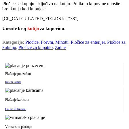
Pločice se kupuju isključivo na kutiju. Prilikom kupovine unosite
broj kutija koji kupujete
[CP_CALCULATED_FIELDS id=“38″]
Unesite broj
kutija
za kupovinu
:
Kategorije:
Pločice
,
Forvm
,
Minotti
,
Pločice za enterijer
,
Pločice za
kuhinju
,
Pločice za kupatilo
,
Zidne
Plaćanje pouzećem
Keš ili kartica
Plaćanje karticom
Online
ili kuriru
Virmansko plaćanje