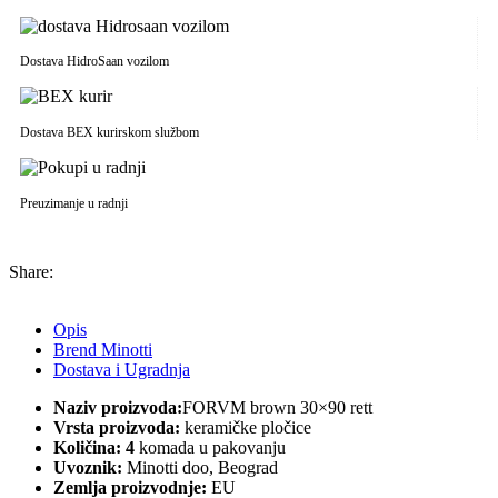
Dostava HidroSaan vozilom
Dostava BEX kurirskom službom
Preuzimanje u radnji
Share:
Opis
Brend Minotti
Dostava i Ugradnja
Naziv proizvoda:
FORVM brown 30×90 rett
Vrsta proizvoda:
keramičke pločice
Količina: 4
komada u pakovanju
Uvoznik:
Minotti doo, Beograd
Zemlja proizvodnje:
EU