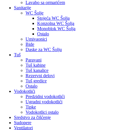
Lavabo sa ormarićem
Sanitarije
WC Šolje
Stojeća WC Šolja
Konzolna WC Šolja
Monoblok WC Šolja
Ostalo
Umivaonici
Bide
Daske za WC Šolju
Tuš
Paravani
Tuš kabine
Tuš kanalice
Rezervni delovi
Tuš gredice
Ostalo
Vodokotlići
Predzidni vodokotlići
Ugradni vodokotlići
Tipke
Vodokotlici ostalo
Sredstvo za čišćenje
Sudopere
Ventilatori