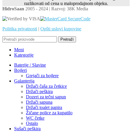
razlikovati od cena u maloprodajnom objeku.
HidroSaan
2005 - 2024 | Razvoj: 38K Media
Politika privatnosti
|
Opšti uslovi kupovine
Pretraži
Meni
Kategorije
Baterije / Slavine
Bojleri
Grejači za bojlere
Galanterija
Držači čaša za četkice
Držači peškira
Dozeri za tečni sapun
Držači sapuna
Držači toalet papira
Žičane police za kupatilo
WC četke
Ostalo
Sušači peškira