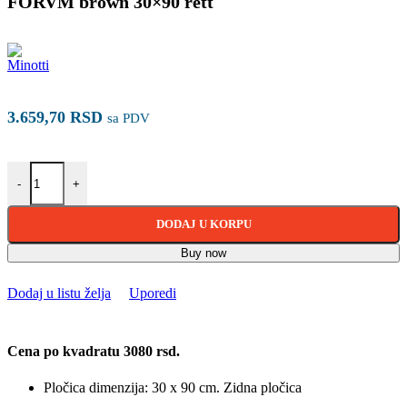
FORVM brown 30×90 rett
3.659,70
RSD
sa PDV
FORVM brown 30×90 rett količina
-
+
DODAJ U KORPU
Buy now
Dodaj u listu želja
Uporedi
Cena po kvadratu 3080 rsd.
Pločica dimenzija: 30 x 90 cm. Zidna pločica