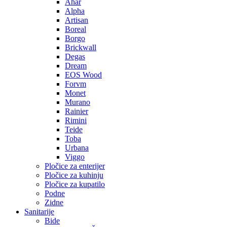
Ahar
Alpha
Artisan
Boreal
Borgo
Brickwall
Degas
Dream
EOS Wood
Forvm
Monet
Murano
Rainier
Rimini
Teide
Toba
Urbana
Viggo
Pločice za enterijer
Pločice za kuhinju
Pločice za kupatilo
Podne
Zidne
Sanitarije
Bide