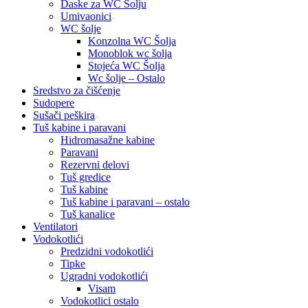
Daske za WC Šolju
Umivaonici
WC šolje
Konzolna WC Šolja
Monoblok wc šolja
Stojeća WC Šolja
Wc šolje – Ostalo
Sredstvo za čišćenje
Sudopere
Sušači peškira
Tuš kabine i paravani
Hidromasažne kabine
Paravani
Rezervni delovi
Tuš gredice
Tuš kabine
Tuš kabine i paravani – ostalo
Tuš kanalice
Ventilatori
Vodokotlići
Predzidni vodokotlići
Tipke
Ugradni vodokotlići
Visam
Vodokotlici ostalo