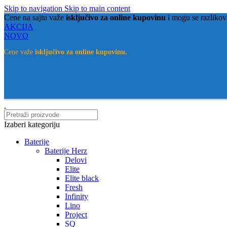
Skip to navigation
Skip to main content
Cene na sajtu važe
isključivo za online kupovinu
i mogu se razlikov
AKCIJA
NOVO
Cene važe
isključivo za online kupovinu.
Izaberi kategoriju
Baterije
Baterije Herz
Delovi
Elite
Elite black
Fresh
Infinity
Lino
Project
SQ