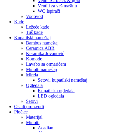
Ventil S2 black & gold
Ventili za veš mašinu
WC Ispirači
Vodovod
Kade
Ležeće kade
Tuš kade
Kupatilski nameštaj
Bambus nameštaj
Ceramica ABR
Keramika Jovanović
Komode
Lavabo sa ormarićem
Minotti nameštaj
Mirela
Setovi, kupatilski nameštaj
Ogledala
Kupatilska ogledala
LED ogledala
Setovi
Ostali proizvodi
Pločice
Materijal
Minotti
Acadian