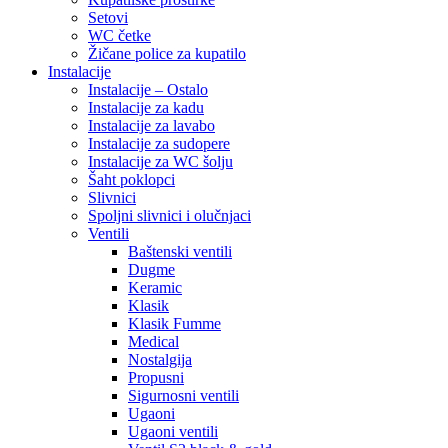
Setovi
WC četke
Žičane police za kupatilo
Instalacije
Instalacije – Ostalo
Instalacije za kadu
Instalacije za lavabo
Instalacije za sudopere
Instalacije za WC šolju
Šaht poklopci
Slivnici
Spoljni slivnici i olučnjaci
Ventili
Baštenski ventili
Dugme
Keramic
Klasik
Klasik Fumme
Medical
Nostalgija
Propusni
Sigurnosni ventili
Ugaoni
Ugaoni ventili