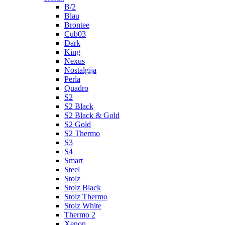
B/2
Blau
Brontee
Cub03
Dark
King
Nexus
Nostalgija
Perla
Quadro
S2
S2 Black
S2 Black & Gold
S2 Gold
S2 Thermo
S3
S4
Smart
Steel
Stolz
Stolz Black
Stolz Thermo
Stolz White
Thermo 2
Xenon