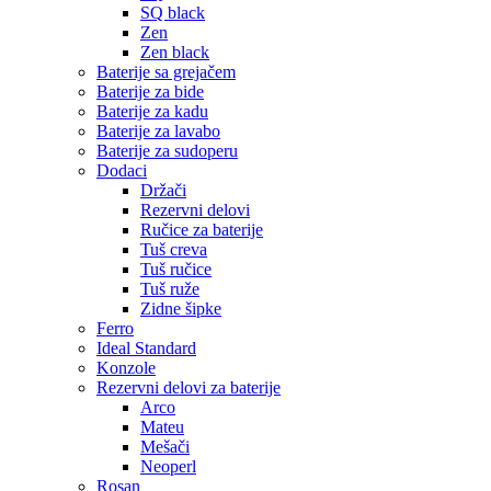
SQ black
Zen
Zen black
Baterije sa grejačem
Baterije za bide
Baterije za kadu
Baterije za lavabo
Baterije za sudoperu
Dodaci
Držači
Rezervni delovi
Ručice za baterije
Tuš creva
Tuš ručice
Tuš ruže
Zidne šipke
Ferro
Ideal Standard
Konzole
Rezervni delovi za baterije
Arco
Mateu
Mešači
Neoperl
Rosan