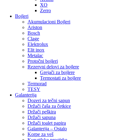
XO
Zerro
Bojleri
Akumulacioni Bojleri
Ariston
Bosch
Clage
Elektrolux
Elit inox
Metalac
Protočni bojleri
Rezervni delovi za bojlere
Grejači za bojlere
Termostati za bojlere
Termorad
TESY
Galanterija
Dozeri za tečni sapun
Držači čaša za četkice
Držači peškira
Držači sapuna
Držači toalet papira
Galanterija – Ostalo
Korpe za veš
Kupatilske prostirke