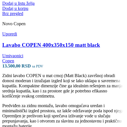
Dodaj u listu želja
Dodaj u korpu
Brz pregled
Novo
Copen
Uporedi
Lavabo COPEN 400x350x150 matt black
Umivaonici
Copen
13.500,00
RSD
sa PDV
Zidni lavabo COPEN u mat crnoj (Matt Black) završnoj obradi
donosi moderan i izražajan izgled koji se lako uklapa u savremena
kupatila. Kompaktne dimenzije čine ga idealnim rešenjem za manja i
srednja kupatila, kao i za prostore gde je potrebno efikasno
korišćenje svakog centimetra.
Predviđen za zidnu montažu, lavabo omogućava uredan i
minimalistički izgled prostora, uz lakše održavanje poda ispod njega.
Opremljen je prelivom koji sprečava izlivanje vode u slučaju
prepunjavanja, kao i otvorom za slavinu za jednostavnu i praktičnu
montažu baterije.