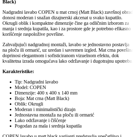
Black)
Nadgradni lavabo COPEN u mat crnoj (Matt Black) završnoj obradi
donosi moderan i snažan dizajnerski akcenat u svako kupatilo.
Okrugli oblik i kompaktne dimenzije čine ga odličnim izborom za
manja i srednja kupatila, kao i za prostore gde je potrebno efikasno
korišćenje raspoložive površine.
Zahvaljujući nadgradnoj montaži, lavabo se jednostavno postavlja
na ploču ili ormarić, uz uredan i savremen izgled. Mat crna površina
doprinosi elegantnom i sofisticiranom vizuelnom efektu, dok
kvalitetna izrada omogućava lako održavanje i dugotrajnu upotrebu.
Karakteristike:
Tip: Nadgradni lavabo
Model: COPEN
Dimenzije: 400 x 400 x 140 mm
Boja: Mat crna (Matt Black)
Oblik: Okrugli
Moderan i minimalistički dizajn
Jednostavna montaža na ploču ili ormarić
Lako održavanje i čišćenje
Pogodan za mala i srednja kupatila
COPEN lavabo u matt black varijanti predstavlja upečatljivo i