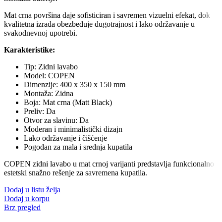
Mat crna površina daje sofisticiran i savremen vizuelni efekat, dok
kvalitetna izrada obezbeđuje dugotrajnost i lako održavanje u
svakodnevnoj upotrebi.
Karakteristike:
Tip: Zidni lavabo
Model: COPEN
Dimenzije: 400 x 350 x 150 mm
Montaža: Zidna
Boja: Mat crna (Matt Black)
Preliv: Da
Otvor za slavinu: Da
Moderan i minimalistički dizajn
Lako održavanje i čišćenje
Pogodan za mala i srednja kupatila
COPEN zidni lavabo u mat crnoj varijanti predstavlja funkcionalno i
estetski snažno rešenje za savremena kupatila.
Dodaj u listu želja
Dodaj u korpu
Brz pregled