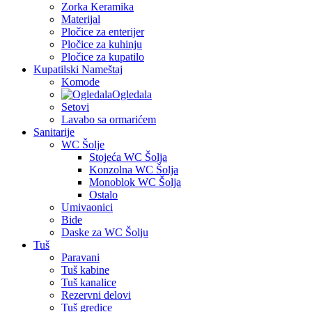
Zorka Keramika
Materijal
Pločice za enterijer
Pločice za kuhinju
Pločice za kupatilo
Kupatilski Nameštaj
Komode
Ogledala
Setovi
Lavabo sa ormarićem
Sanitarije
WC Šolje
Stojeća WC Šolja
Konzolna WC Šolja
Monoblok WC Šolja
Ostalo
Umivaonici
Bide
Daske za WC Šolju
Tuš
Paravani
Tuš kabine
Tuš kanalice
Rezervni delovi
Tuš gredice