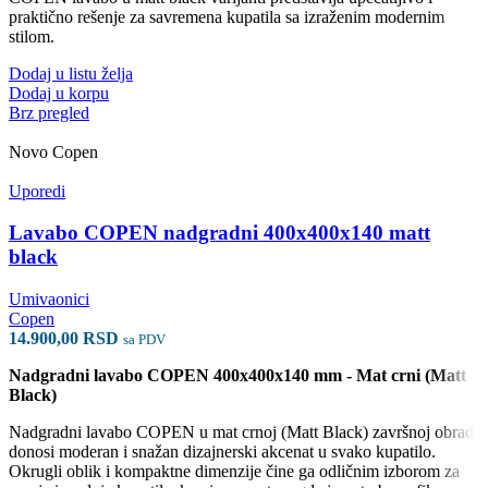
praktično rešenje za savremena kupatila sa izraženim modernim
stilom.
Dodaj u listu želja
Dodaj u korpu
Brz pregled
Novo
Copen
Uporedi
Lavabo COPEN nadgradni 400x400x140 matt
black
Umivaonici
Copen
14.900,00
RSD
sa PDV
Nadgradni lavabo COPEN 400x400x140 mm - Mat crni (Matt
Black)
Nadgradni lavabo COPEN u mat crnoj (Matt Black) završnoj obradi
donosi moderan i snažan dizajnerski akcenat u svako kupatilo.
Okrugli oblik i kompaktne dimenzije čine ga odličnim izborom za