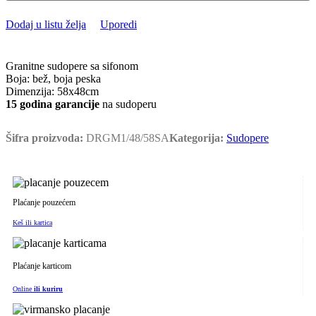
Dodaj u listu želja
Uporedi
Granitne sudopere sa sifonom
Boja: bež, boja peska
Dimenzija: 58x48cm
15 godina garancije
na sudoperu
Šifra proizvoda:
DRGM1/48/58SA
Kategorija:
Sudopere
Plaćanje pouzećem
Keš ili kartica
Plaćanje karticom
Online
ili kuriru