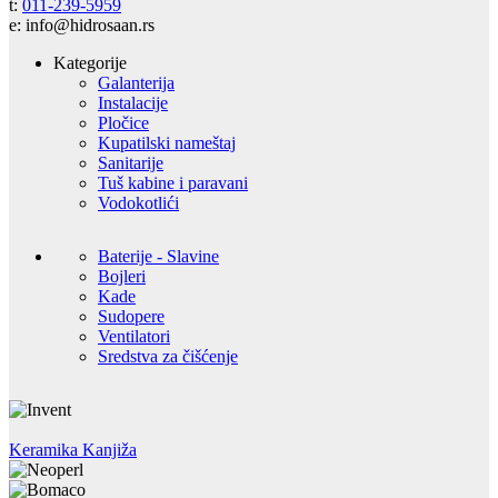
t:
011-239-5959
e: info@hidrosaan.rs
Kategorije
Galanterija
Instalacije
Pločice
Kupatilski nameštaj
Sanitarije
Tuš kabine i paravani
Vodokotlići
Baterije - Slavine
Bojleri
Kade
Sudopere
Ventilatori
Sredstva za čišćenje
Keramika Kanjiža