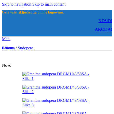
Skip to navigation
Skip to main content
Cene važe
isključivo za online kupovinu.
NOVO!
AKCIJA!
Meni
0
Početna
items
/
Sudopere
Novo