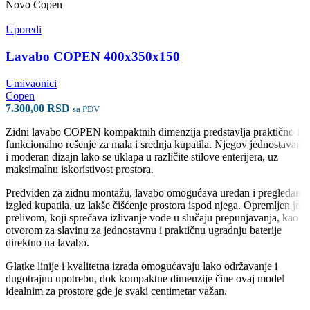
Novo
Copen
Uporedi
Lavabo COPEN 400x350x150
Umivaonici
Copen
7.300,00
RSD
sa PDV
Zidni lavabo COPEN kompaktnih dimenzija predstavlja praktično i
funkcionalno rešenje za mala i srednja kupatila. Njegov jednostavan
i moderan dizajn lako se uklapa u različite stilove enterijera, uz
maksimalnu iskoristivost prostora.
Predviđen za zidnu montažu, lavabo omogućava uredan i pregledan
izgled kupatila, uz lakše čišćenje prostora ispod njega. Opremljen je
prelivom, koji sprečava izlivanje vode u slučaju prepunjavanja, kao i
otvorom za slavinu za jednostavnu i praktičnu ugradnju baterije
direktno na lavabo.
Glatke linije i kvalitetna izrada omogućavaju lako održavanje i
dugotrajnu upotrebu, dok kompaktne dimenzije čine ovaj model
idealnim za prostore gde je svaki centimetar važan.