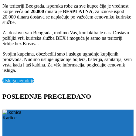
Na teritoriji Beograda, isporuka robe za sve kupce čija je vrednost
korpe veća od
2
0.000
dinara je
BESPLATNA
, za iznose ispod
20.000 dinara dostava se naplaćuje po važećem cenovniku kurirske
službe.
Za dostavu van Beograda, molimo Vas, kontaktirajte nas. Dostavu
pošiljki vrši kurirska služba BEX i moguća je samo na teritoriji
Srbije bez Kosova.
Svojim kupcima, obezbedili smo i uslugu ugradnje kupljenih
proizvoda. Nudimo usluge ugradnje bojlera, baterija, sanitarija, svih
vrsta kada i tuš kabina. Za više informacija, pogledajte cenovnik
usluga.
Usluga ugradnje
POSLEDNJE PREGLEDANO