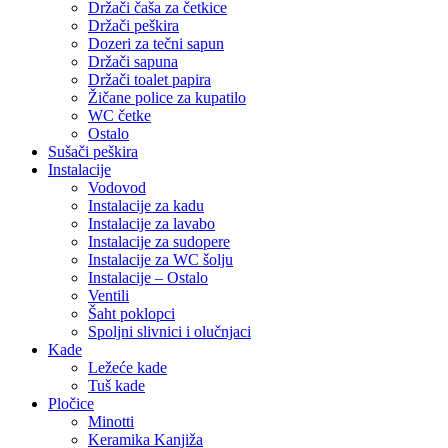
Držači čaša za četkice
Držači peškira
Dozeri za tečni sapun
Držači sapuna
Držači toalet papira
Žičane police za kupatilo
WC četke
Ostalo
Sušači peškira
Instalacije
Vodovod
Instalacije za kadu
Instalacije za lavabo
Instalacije za sudopere
Instalacije za WC šolju
Instalacije – Ostalo
Ventili
Šaht poklopci
Spoljni slivnici i olučnjaci
Kade
Ležeće kade
Tuš kade
Pločice
Minotti
Keramika Kanjiža