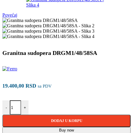
Povećaj
Granitna sudopera DRGM1/48/58SA
19.400,00
RSD
sa PDV
Granitna sudopera DRGM1/48/58SA količina
-
+
DODAJ U KORPU
Buy now