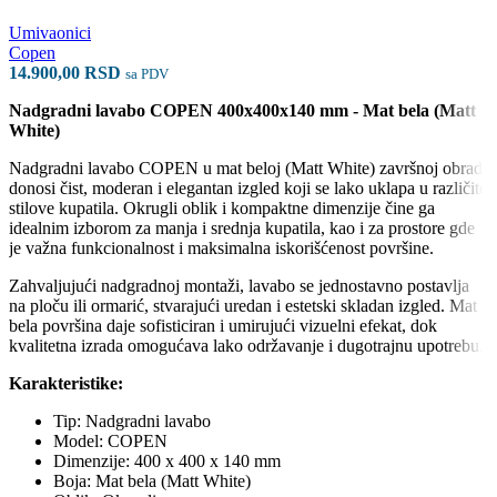
Umivaonici
Copen
14.900,00
RSD
sa PDV
Nadgradni lavabo COPEN 400x400x140 mm - Mat bela (Matt
White)
Nadgradni lavabo COPEN u mat beloj (Matt White) završnoj obradi
donosi čist, moderan i elegantan izgled koji se lako uklapa u različite
stilove kupatila. Okrugli oblik i kompaktne dimenzije čine ga
idealnim izborom za manja i srednja kupatila, kao i za prostore gde
je važna funkcionalnost i maksimalna iskorišćenost površine.
Zahvaljujući nadgradnoj montaži, lavabo se jednostavno postavlja
na ploču ili ormarić, stvarajući uredan i estetski skladan izgled. Mat
bela površina daje sofisticiran i umirujući vizuelni efekat, dok
kvalitetna izrada omogućava lako održavanje i dugotrajnu upotrebu.
Karakteristike:
Tip: Nadgradni lavabo
Model: COPEN
Dimenzije: 400 x 400 x 140 mm
Boja: Mat bela (Matt White)