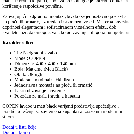
manja i srednja kupatila, kao i za prostore gde je potrebno efikasno
korišćenje raspoložive površine.
Zahvaljujući nadgradnoj montaži, lavabo se jednostavno postavlja
na ploču ili ormarić, uz uredan i savremen izgled. Mat crna površina
doprinosi elegantnom i sofisticiranom vizuelnom efektu, dok
kvalitetna izrada omogućava lako održavanje i dugotrajnu upotrebu.
Karakteristike:
Tip: Nadgradni lavabo
Model: COPEN
Dimenzije: 400 x 400 x 140 mm
Boja: Mat crna (Matt Black)
Oblik: Okrugli
Moderan i minimalistički dizajn
Jednostavna montaža na ploču ili ormarić
Lako održavanje i čišćenje
Pogodan za mala i srednja kupatila
COPEN lavabo u matt black varijanti predstavlja upečatljivo i
praktično rešenje za savremena kupatila sa izraženim modernim
stilom.
Dodaj u listu želja
Dodaj u korpu