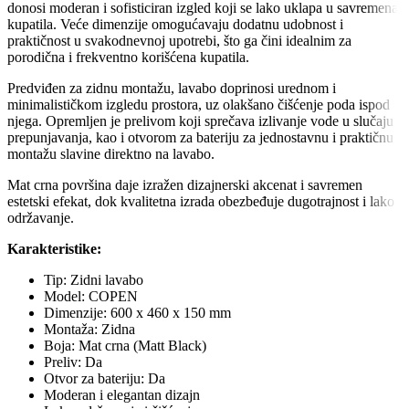
donosi moderan i sofisticiran izgled koji se lako uklapa u savremena
kupatila. Veće dimenzije omogućavaju dodatnu udobnost i
praktičnost u svakodnevnoj upotrebi, što ga čini idealnim za
porodična i frekventno korišćena kupatila.
Predviđen za zidnu montažu, lavabo doprinosi urednom i
minimalističkom izgledu prostora, uz olakšano čišćenje poda ispod
njega. Opremljen je prelivom koji sprečava izlivanje vode u slučaju
prepunjavanja, kao i otvorom za bateriju za jednostavnu i praktičnu
montažu slavine direktno na lavabo.
Mat crna površina daje izražen dizajnerski akcenat i savremen
estetski efekat, dok kvalitetna izrada obezbeđuje dugotrajnost i lako
održavanje.
Karakteristike:
Tip: Zidni lavabo
Model: COPEN
Dimenzije: 600 x 460 x 150 mm
Montaža: Zidna
Boja: Mat crna (Matt Black)
Preliv: Da
Otvor za bateriju: Da
Moderan i elegantan dizajn