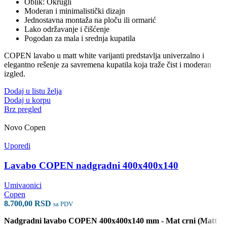
Oblik: Okrugli
Moderan i minimalistički dizajn
Jednostavna montaža na ploču ili ormarić
Lako održavanje i čišćenje
Pogodan za mala i srednja kupatila
COPEN lavabo u matt white varijanti predstavlja univerzalno i
elegantno rešenje za savremena kupatila koja traže čist i moderan
izgled.
Dodaj u listu želja
Dodaj u korpu
Brz pregled
Novo
Copen
Uporedi
Lavabo COPEN nadgradni 400x400x140
Umivaonici
Copen
8.700,00
RSD
sa PDV
Nadgradni lavabo COPEN 400x400x140 mm - Mat crni (Matt