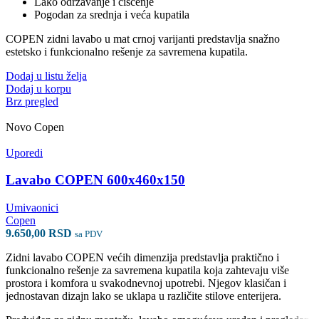
Lako održavanje i čišćenje
Pogodan za srednja i veća kupatila
COPEN zidni lavabo u mat crnoj varijanti predstavlja snažno
estetsko i funkcionalno rešenje za savremena kupatila.
Dodaj u listu želja
Dodaj u korpu
Brz pregled
Novo
Copen
Uporedi
Lavabo COPEN 600x460x150
Umivaonici
Copen
9.650,00
RSD
sa PDV
Zidni lavabo COPEN većih dimenzija predstavlja praktično i
funkcionalno rešenje za savremena kupatila koja zahtevaju više
prostora i komfora u svakodnevnoj upotrebi. Njegov klasičan i
jednostavan dizajn lako se uklapa u različite stilove enterijera.