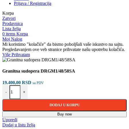
Prijava / Registracija
Korpa
Zatvori
Prodavnica
Lista želja
0
items
Korpa
Moj Nalog
Mi koristimo "kolačiće" da bismo poboljšali vaše iskustvo na sajtu.
Pregledavanjem ove veb stranice prihvatate našu upotrebu kolačića.
Više
Više
Prihvatam
Granitna sudopera DRGM1/48/58SA
19.400,00
RSD
sa PDV
Granitna sudopera DRGM1/48/58SA količina
-
+
DODAJ U KORPU
Buy now
Uporedi
Dodaj u listu želja