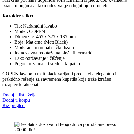
Mat crna površina doprinosi sofisticiranom izgledu, dok kvalitetna
izrada omogućava lako održavanje i dugotrajnu upotrebu.
Karakteristike:
Tip: Nadgradni lavabo
Model: COPEN
Dimenzije: 455 x 325 x 135 mm
Boja: Mat crna (Matt Black)
Moderan i minimalistički dizajn
Jednostavna montaža na ploču ili ormarić
Lako održavanje i čišćenje
Pogodan za mala i srednja kupatila
COPEN lavabo u matt black varijanti predstavlja elegantno i
praktično rešenje za savremena kupatila koja traže izražen
dizajnerski akcenat.
Dodaj u listu želja
Dodaj u korpu
Brz pregled