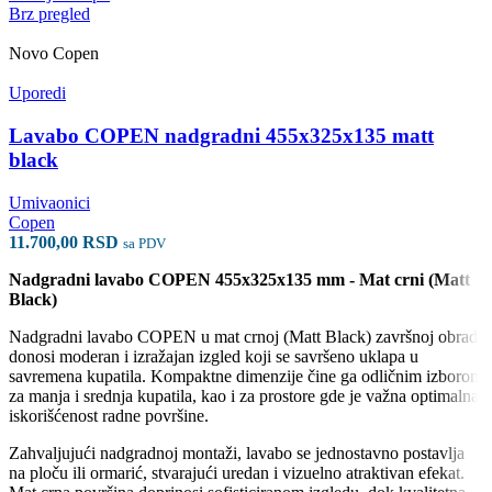
Brz pregled
Novo
Copen
Uporedi
Lavabo COPEN nadgradni 455x325x135 matt
black
Umivaonici
Copen
11.700,00
RSD
sa PDV
Nadgradni lavabo COPEN 455x325x135 mm - Mat crni (Matt
Black)
Nadgradni lavabo COPEN u mat crnoj (Matt Black) završnoj obradi
donosi moderan i izražajan izgled koji se savršeno uklapa u
savremena kupatila. Kompaktne dimenzije čine ga odličnim izborom
za manja i srednja kupatila, kao i za prostore gde je važna optimalna
iskorišćenost radne površine.
Zahvaljujući nadgradnoj montaži, lavabo se jednostavno postavlja
na ploču ili ormarić, stvarajući uredan i vizuelno atraktivan efekat.