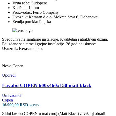
Vrsta robe: Sudopere
Količina: 1 kom
Proizvođač: Ferro Company
Uvoznik: Kerasan d.o.o. Mokranjčeva 6, Dobanovci
Zemlja porekla: Poljska
Sveobuhvatne sanitarne instalacije. Kvalitetan i atraktivan dizajn.
Pouzdane sanitarne i grejne instalacije. 28 godina iskustva.
Uvoznik
: Kerasan d.o.o.
Novo
Copen
Uporedi
Lavabo COPEN 600x460x150 matt black
Umivaonici
Copen
16.900,00
RSD
sa PDV
Zidni lavabo COPEN u mat crnoj (Matt Black) završnoj obradi