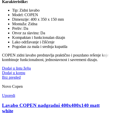
Karakteristike:
Tip: Zidni lavabo
Model: COPEN
Dimenzije: 400 x 350 x 150 mm
Montaža: Zidna
Preliv: Da
Otvor za slavinu: Da
Kompaktan i funkcionalan dizajn
Lako održavanje i čišćenje
Pogodan za mala i srednja kupatila
COPEN zidni lavabo predstavlja praktično i pouzdano rešenje koje
kombinuje funkcionalnost, jednostavnost i savremeni dizajn.
Dodaj u listu želja
Dodaj u korpu
Brz pregled
Novo
Copen
Uporedi
Lavabo COPEN nadgradni 400x400x140 matt
white