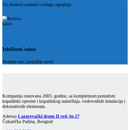
Uz dostavu nudimo i uslugu ugradnje.
Izložbeni salon
Posetite nas i potražite savet
Kompanija osnovana 2005. godine, sa kompletnom ponudom
kupatilske opreme i kupatilskog nameštaja, vodovodnih instalacija i
dekorativnih elemenata.
Adresa
:
Lazarevački drum II red, br.17
Čukarička Padina, Beograd