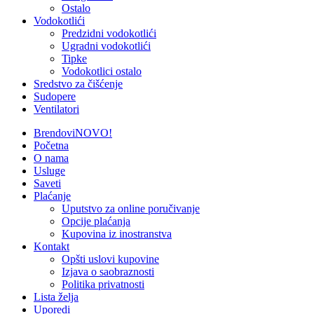
Ostalo
Vodokotlići
Predzidni vodokotlići
Ugradni vodokotlići
Tipke
Vodokotlici ostalo
Sredstvo za čišćenje
Sudopere
Ventilatori
Brendovi
NOVO!
Početna
O nama
Usluge
Saveti
Plaćanje
Uputstvo za online poručivanje
Opcije plaćanja
Kupovina iz inostranstva
Kontakt
Opšti uslovi kupovine
Izjava o saobraznosti
Politika privatnosti
Lista želja
Uporedi