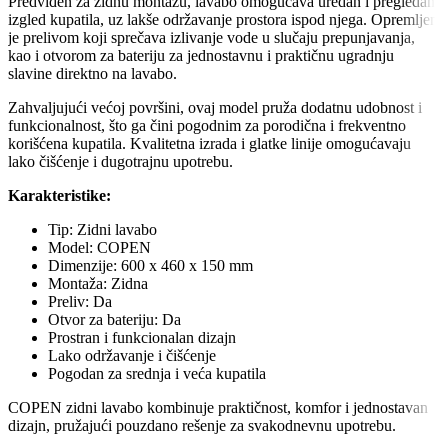
Predviđen za zidnu montažu, lavabo omogućava uredan i pregledan
izgled kupatila, uz lakše održavanje prostora ispod njega. Opremljen
je prelivom koji sprečava izlivanje vode u slučaju prepunjavanja,
kao i otvorom za bateriju za jednostavnu i praktičnu ugradnju
slavine direktno na lavabo.
Zahvaljujući većoj površini, ovaj model pruža dodatnu udobnost i
funkcionalnost, što ga čini pogodnim za porodična i frekventno
korišćena kupatila. Kvalitetna izrada i glatke linije omogućavaju
lako čišćenje i dugotrajnu upotrebu.
Karakteristike:
Tip: Zidni lavabo
Model: COPEN
Dimenzije: 600 x 460 x 150 mm
Montaža: Zidna
Preliv: Da
Otvor za bateriju: Da
Prostran i funkcionalan dizajn
Lako održavanje i čišćenje
Pogodan za srednja i veća kupatila
COPEN zidni lavabo kombinuje praktičnost, komfor i jednostavan
dizajn, pružajući pouzdano rešenje za svakodnevnu upotrebu.