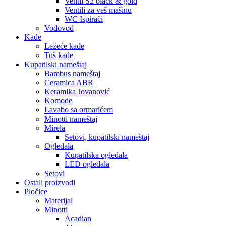
Ventil S2 black & gold
Ventili za veš mašinu
WC Ispirači
Vodovod
Kade
Ležeće kade
Tuš kade
Kupatilski nameštaj
Bambus nameštaj
Ceramica ABR
Keramika Jovanović
Komode
Lavabo sa ormarićem
Minotti nameštaj
Mirela
Setovi, kupatilski nameštaj
Ogledala
Kupatilska ogledala
LED ogledala
Setovi
Ostali proizvodi
Pločice
Materijal
Minotti
Acadian