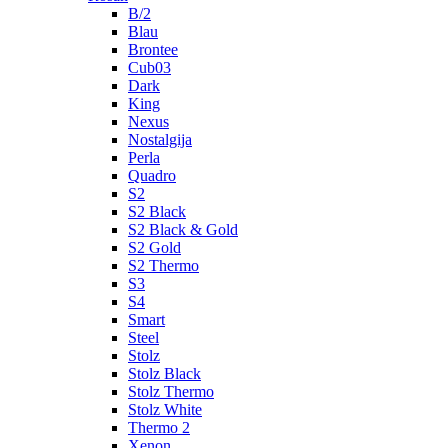
B/2
Blau
Brontee
Cub03
Dark
King
Nexus
Nostalgija
Perla
Quadro
S2
S2 Black
S2 Black & Gold
S2 Gold
S2 Thermo
S3
S4
Smart
Steel
Stolz
Stolz Black
Stolz Thermo
Stolz White
Thermo 2
Xenon