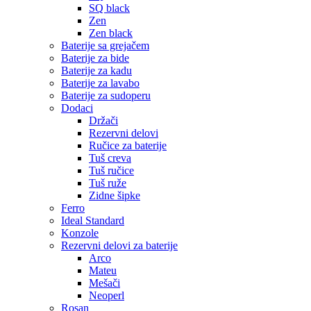
SQ black
Zen
Zen black
Baterije sa grejačem
Baterije za bide
Baterije za kadu
Baterije za lavabo
Baterije za sudoperu
Dodaci
Držači
Rezervni delovi
Ručice za baterije
Tuš creva
Tuš ručice
Tuš ruže
Zidne šipke
Ferro
Ideal Standard
Konzole
Rezervni delovi za baterije
Arco
Mateu
Mešači
Neoperl
Rosan