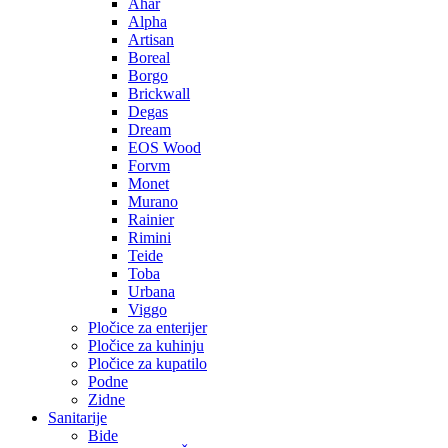
Ahar
Alpha
Artisan
Boreal
Borgo
Brickwall
Degas
Dream
EOS Wood
Forvm
Monet
Murano
Rainier
Rimini
Teide
Toba
Urbana
Viggo
Pločice za enterijer
Pločice za kuhinju
Pločice za kupatilo
Podne
Zidne
Sanitarije
Bide