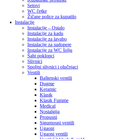
Setovi
WC četke
Žičane police za kupatilo
Instalacije
Instalacije – Ostalo
Instalacije za kadu
Instalacije za lavabo
Instalacije za sudopere
Instalacije za WC šolju
Šaht poklopci
Slivnici
Spoljni slivnici i olučnjaci
Ventili
Baštenski ventili
Dugme
Keramic
Klasik
Klasik Fumme
Medical
Nostalgija
Propusni
Sigurnosni ventili
Ugaoni
Ugaoni ventili