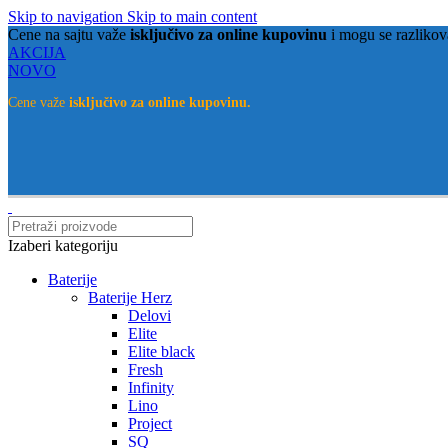
Skip to navigation
Skip to main content
Cene na sajtu važe
isključivo za online kupovinu
i mogu se razlikov
AKCIJA
NOVO
Cene važe
isključivo za online kupovinu.
Izaberi kategoriju
Baterije
Baterije Herz
Delovi
Elite
Elite black
Fresh
Infinity
Lino
Project
SQ