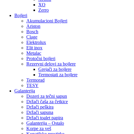
XO
Zerro
Bojleri
Akumulacioni Bojleri
Ariston
Bosch
Clage
Elektrolux
Elit inox
Metalac
Protočni bojleri
Rezervni delovi za bojlere
Grejači za bojlere
Termostati za bojlere
Termorad
TESY
Galanterija
Dozeri za tečni sapun
Držači čaša za četkice
Držači peškira
Držači sapuna
Držači toalet papira
Galanterija – Ostalo
Korpe za veš
Kupatilske prostirke