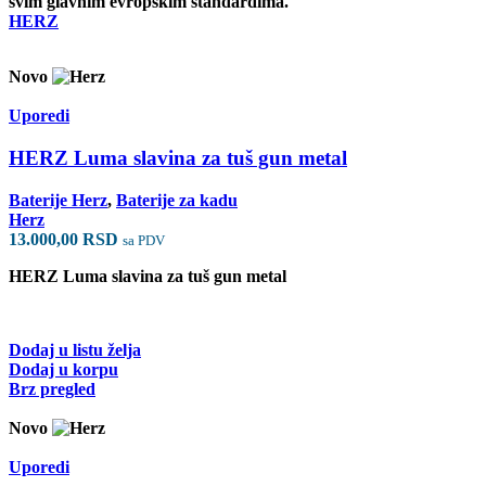
svim glavnim evropskim standardima.
HERZ
Novo
Uporedi
HERZ Luma slavina za tuš gun metal
Baterije Herz
,
Baterije za kadu
Herz
13.000,00
RSD
sa PDV
HERZ Luma slavina za tuš gun metal
Dodaj u listu želja
Dodaj u korpu
Brz pregled
Novo
Uporedi