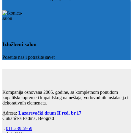
Izložbeni salon
Posetite nas i potražite savet
Kompanija osnovana 2005. godine, sa kompletnom ponudom
kupatilske opreme i kupatilskog nameštaja, vodovodnih instalacija i
dekorativnih elemenata.
Adresa
:
Lazarevački drum II red, br.17
Čukarička Padina, Beograd
t:
011-239-5959