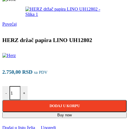
Povećaj
HERZ držač papira LINO UH12802
2.750,00
RSD
sa PDV
HERZ držač papira LINO UH12802 količina
-
+
DODAJ U KORPU
Buy now
Dodaj u listu želja
Uporedi