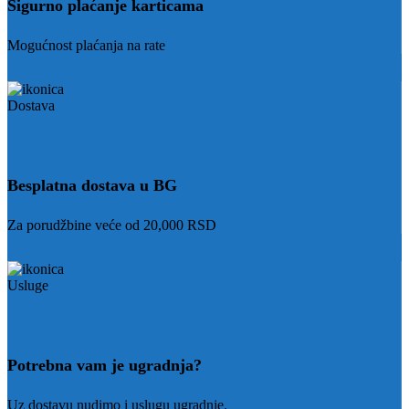
Sigurno plaćanje karticama
Mogućnost plaćanja na rate
Besplatna dostava u BG
Za porudžbine veće od 20,000 RSD
Potrebna vam je ugradnja?
Uz dostavu nudimo i uslugu ugradnje.