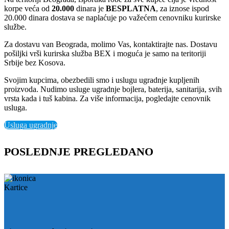
korpe veća od
2
0.000
dinara je
BESPLATNA
, za iznose ispod
20.000 dinara dostava se naplaćuje po važećem cenovniku kurirske
službe.
Za dostavu van Beograda, molimo Vas, kontaktirajte nas. Dostavu
pošiljki vrši kurirska služba BEX i moguća je samo na teritoriji
Srbije bez Kosova.
Svojim kupcima, obezbedili smo i uslugu ugradnje kupljenih
proizvoda. Nudimo usluge ugradnje bojlera, baterija, sanitarija, svih
vrsta kada i tuš kabina. Za više informacija, pogledajte cenovnik
usluga.
Usluga ugradnje
POSLEDNJE PREGLEDANO