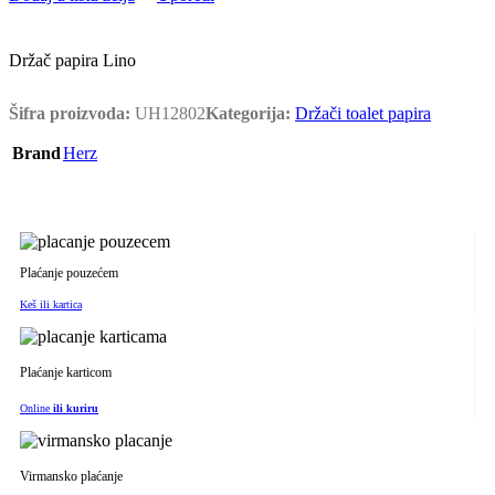
Držač papira Lino
Šifra proizvoda:
UH12802
Kategorija:
Držači toalet papira
Brand
Herz
Plaćanje pouzećem
Keš ili kartica
Plaćanje karticom
Online
ili kuriru
Virmansko plaćanje