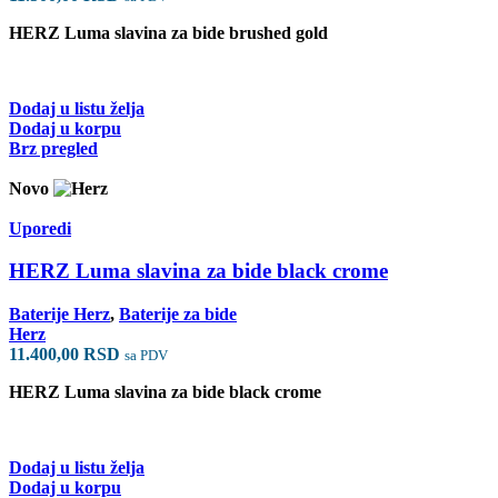
HERZ Luma slavina za bide brushed gold
Dodaj u listu želja
Dodaj u korpu
Brz pregled
Novo
Uporedi
HERZ Luma slavina za bide black crome
Baterije Herz
,
Baterije za bide
Herz
11.400,00
RSD
sa PDV
HERZ Luma slavina za bide black crome
Dodaj u listu želja
Dodaj u korpu