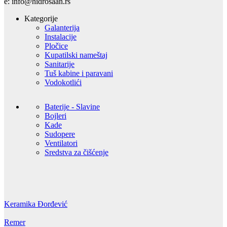
e: info@hidrosaan.rs
Kategorije
Galanterija
Instalacije
Pločice
Kupatilski nameštaj
Sanitarije
Tuš kabine i paravani
Vodokotlići
Baterije - Slavine
Bojleri
Kade
Sudopere
Ventilatori
Sredstva za čišćenje
Keramika Đorđević
Remer