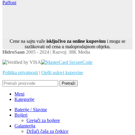
Paffoni
Cene na sajtu važe
isključivo za online kupovinu
i mogu se
razlikovati od cena u maloprodajnom objeku.
HidroSaan
2005 - 2024 | Razvoj: 38K Media
Politika privatnosti
|
Opšti uslovi kupovine
Pretraži
Meni
Kategorije
Baterije / Slavine
Bojleri
Grejači za bojlere
Galanterija
Držači čaša za četkice