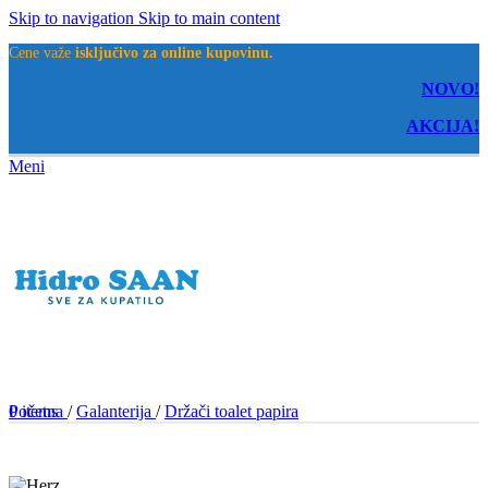
Skip to navigation
Skip to main content
Cene važe
isključivo za online kupovinu.
NOVO!
AKCIJA!
Meni
0
Početna
items
/
Galanterija
/
Držači toalet papira