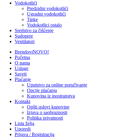
Vodokotlići
Predzidni vodokotlići
Ugradni vodokotlići
Tipke
Vodokotlici ostalo
Sredstvo za čišćenje
Sudopere
Ventilatori
Brendovi
NOVO!
Početna
O nama
Usluge
Saveti
Plaćanje
Uputstvo za online poručivanje
Opcije plaćanja
Kupovina iz inostranstva
Kontakt
Opšti uslovi kupovine
Izjava o saobraznosti
Politika privatnosti
Lista želja
Uporedi
Prijava / Registracija