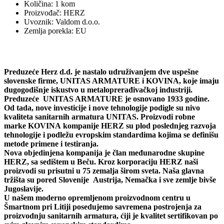
Količina: 1 kom
Proizvođač: HERZ
Uvoznik: Valdom d.o.o.
Zemlja porekla: EU
Preduzeće
Herz d.d.
je nastalo udruživanjem dve uspešne
slovenske firme,
UNITAS ARMATURE
i
KOVINA
, koje imaju
dugogodišnje iskustvo u metaloprerađivačkoj industriji.
Preduzeće
UNITAS ARMATURE
je osnovano 1933 godine.
Od tada, nove investicije i nove tehnologije podigle su nivo
kvaliteta sanitarnih armatura UNITAS. Proizvodi robne
marke
KOVINA
kompanije HERZ su plod poslednjeg razvoja
tehnologije i podležu evropskim standardima kojima se definišu
metode primene i testiranja.
Nova objedinjena kompanija je član međunarodne skupine
HERZ, sa sedištem u Beču. Kroz korporaciju HERZ naši
proizvodi su prisutni u 75 zemalja širom sveta. Naša glavna
tržišta su pored Slovenije Austrija, Nemačka i sve zemlje bivše
Jugoslavije.
U našem moderno opremljenom proizvodnom centru u
Šmartnom pri Litiji posedujemo savremena postrojenja za
proizvodnju sanitarnih armatura, ćiji je kvalitet sertifikovan po