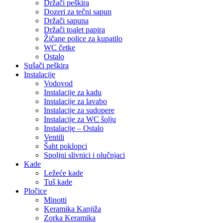
Držači peškira
Dozeri za tečni sapun
Držači sapuna
Držači toalet papira
Žičane police za kupatilo
WC četke
Ostalo
Sušači peškira
Instalacije
Vodovod
Instalacije za kadu
Instalacije za lavabo
Instalacije za sudopere
Instalacije za WC šolju
Instalacije – Ostalo
Ventili
Šaht poklopci
Spoljni slivnici i olučnjaci
Kade
Ležeće kade
Tuš kade
Pločice
Minotti
Keramika Kanjiža
Zorka Keramika