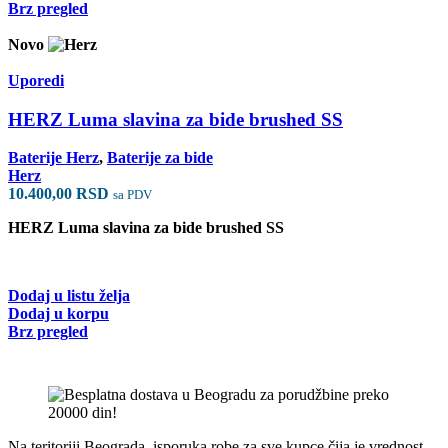
Brz pregled
Novo
Uporedi
HERZ Luma slavina za bide brushed SS
Baterije Herz
,
Baterije za bide
Herz
10.400,00
RSD
sa PDV
HERZ Luma slavina za bide brushed SS
Dodaj u listu želja
Dodaj u korpu
Brz pregled
Na teritoriji Beograda, isporuka robe za sve kupce čija je vrednost