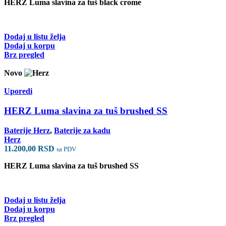
HERZ Luma slavina za tuš black crome
Dodaj u listu želja
Dodaj u korpu
Brz pregled
Novo
Uporedi
HERZ Luma slavina za tuš brushed SS
Baterije Herz
,
Baterije za kadu
Herz
11.200,00
RSD
sa PDV
HERZ Luma slavina za tuš brushed SS
Dodaj u listu želja
Dodaj u korpu
Brz pregled