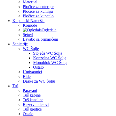
Materijal
Pločice za enterijer
Pločice za kuhinju
Pločice za kupatilo
Kupatilski Nameštaj
Komode
Ogledala
Setovi
Lavabo sa ormarićem
Sanitarije
WC Šolje
Stojeća WC Šolja
Konzolna WC Šolja
Monoblok WC Šolja
Ostalo
Umivaonici
Bide
Daske za WC Šolju
Tuš
Paravani
Tuš kabine
Tuš kanalice
Rezervni delovi
Tuš gredice
Ostalo