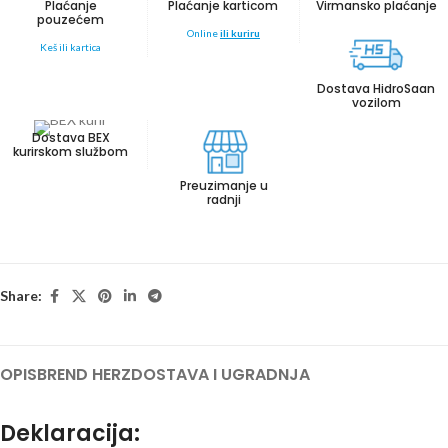
Plaćanje
Plaćanje karticom
Virmansko plaćanje
pouzećem
Online
ili kuriru
Keš ili kartica
Dostava HidroSaan
vozilom
Dostava BEX
kurirskom službom
Preuzimanje u
radnji
Share:
OPIS
BREND HERZ
DOSTAVA I UGRADNJA
Deklaracija: