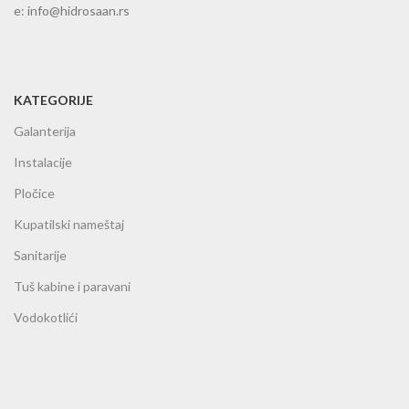
e: info@hidrosaan.rs
KATEGORIJE
Galanterija
Instalacije
Pločice
Kupatilski nameštaj
Sanitarije
Tuš kabine i paravani
Vodokotlići