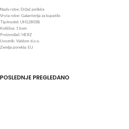
Naziv robe: Držač peškira
Vrsta robe: Galanterija za kupatilo
Tip/model: UH12803B
Količina: 1 kom
Proizvođač: HERZ
Uvoznik: Valdom d.o.o.
Zemlja porekla: EU
POSLEDNJE PREGLEDANO