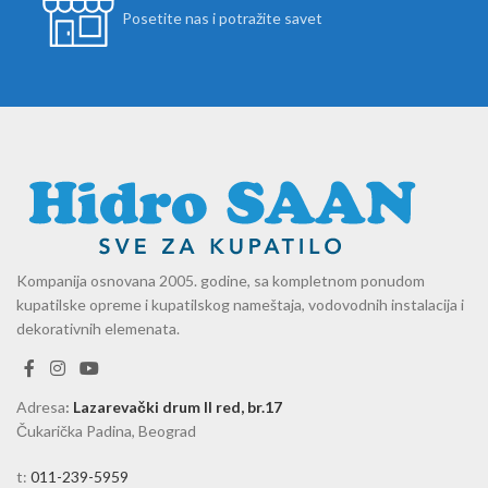
Posetite nas i potražite savet
Kompanija osnovana 2005. godine, sa kompletnom ponudom
kupatilske opreme i kupatilskog nameštaja, vodovodnih instalacija i
dekorativnih elemenata.
Adresa
:
Lazarevački drum II red, br.17
Čukarička Padina, Beograd
t:
011-239-5959