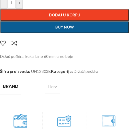
-
+
DODAJ U KORPU
BUY NOW
Držač peškira, kuka, Lino 60 mm crne boje
Šifra proizvoda:
UH12803B
Kategorija:
Držači peškira
BRAND
Herz