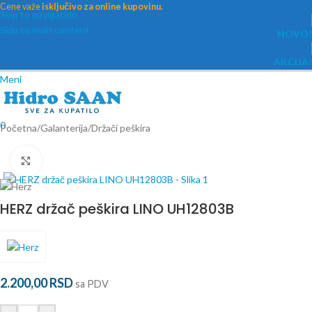
Cene važe
isključivo za online kupovinu.
Skip to navigation
Skip to main content
NOVO!
AKCIJA!
Meni
0
Početna
/
Galanterija
/
Držači peškira
Povećaj
HERZ držač peškira LINO UH12803B
2.200,00
RSD
sa PDV