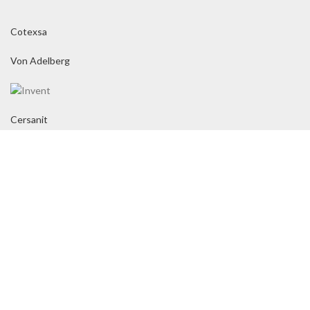
Cotexsa
Von Adelberg
Cersanit
Cene na sajtu važe
isključivo za online kupovinu
i mogu se razlikovati
od cena u maloprodajnom objeku.
HidroSaan
2005 - 2024 | Razvoj: 38K Media