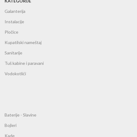
KATEGORIJE
Galanterija
Instalacije
Pločice
Kupatilski nameštaj
Sanitarije
Tuš kabine i paravani
Vodokotlići
Baterije - Slavine
Bojleri
Kade