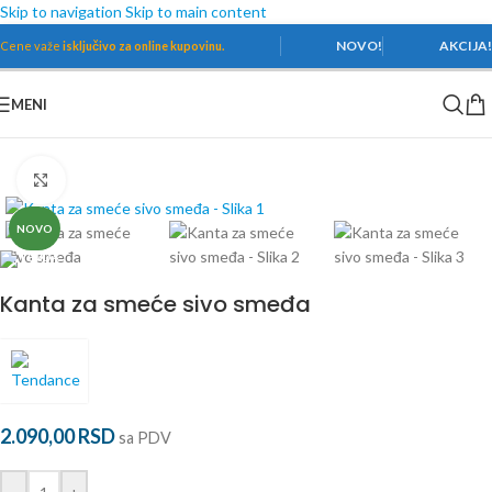
Skip to navigation
Skip to main content
NOVO!
AKCIJA
Cene važe
isključivo za online kupovinu.
MENI
Početna
/
Galanterija
/
Galanterija - Ostalo
Povećaj
NOVO
Kanta za smeće sivo smeđa
2.090,00
RSD
sa PDV