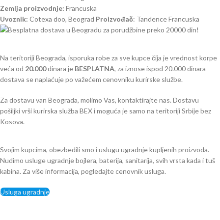
Zemlja proizvodnje:
Francuska
Uvoznik:
Cotexa doo, Beograd
Proizvođač
: Tandence Francuska
Na teritoriji Beograda, isporuka robe za sve kupce čija je vrednost korpe
veća od
2
0.000
dinara je
BESPLATNA
, za iznose ispod 20.000 dinara
dostava se naplaćuje po važećem cenovniku kurirske službe.
Za dostavu van Beograda, molimo Vas, kontaktirajte nas. Dostavu
pošiljki vrši kurirska služba BEX i moguća je samo na teritoriji Srbije bez
Kosova.
Svojim kupcima, obezbedili smo i uslugu ugradnje kupljenih proizvoda.
Nudimo usluge ugradnje bojlera, baterija, sanitarija, svih vrsta kada i tuš
kabina. Za više informacija, pogledajte cenovnik usluga.
Usluga ugradnje