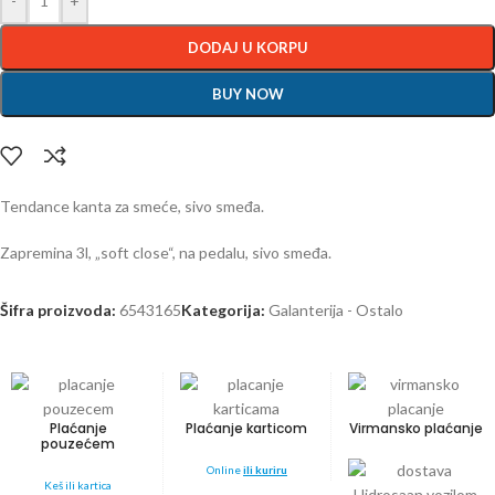
-
+
DODAJ U KORPU
BUY NOW
Tendance kanta za smeće, sivo smeđa.
Zapremina 3l, „soft close“, na pedalu, sivo smeđa.
Šifra proizvoda:
6543165
Kategorija:
Galanterija - Ostalo
Plaćanje
Plaćanje karticom
Virmansko plaćanje
pouzećem
Online
ili kuriru
Keš ili kartica