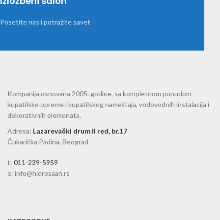
Izložbeni salon
Posetite nas i potražite savet
Kompanija osnovana 2005. godine, sa kompletnom ponudom
kupatilske opreme i kupatilskog nameštaja, vodovodnih instalacija i
dekorativnih elemenata.
Adresa
:
Lazarevački drum II red, br.17
Čukarička Padina, Beograd
t:
011-239-5959
e: info@hidrosaan.rs