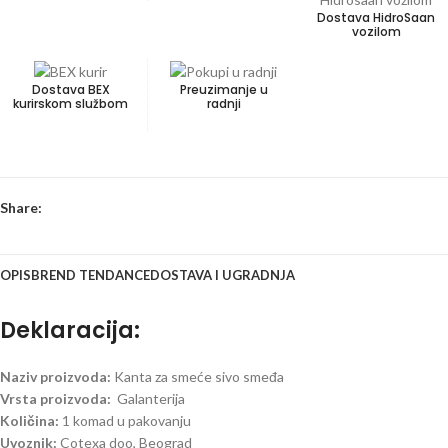
Dostava HidroSaan
vozilom
Dostava BEX
Preuzimanje u
kurirskom službom
radnji
Share:
OPIS
BREND TENDANCE
DOSTAVA I UGRADNJA
Deklaracija:
Naziv proizvoda:
Kanta za smeće sivo smeđa
Vrsta proizvoda:
Galanterija
Količina:
1 komad u pakovanju
Uvoznik:
Cotexa doo, Beograd