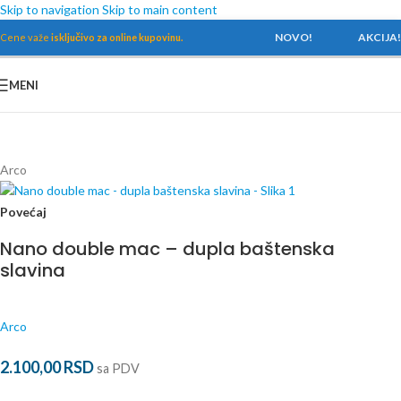
Skip to navigation
Skip to main content
NOVO!
AKCIJA!
Cene važe
isključivo za online kupovinu.
MENI
Početna
/
Baterije
/
Rezervni delovi za baterije
/
Arco
Arco
Povećaj
Nano double mac – dupla baštenska
slavina
Arco
2.100,00
RSD
sa PDV