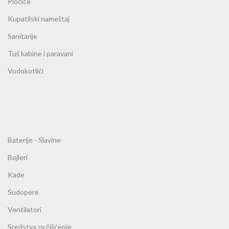
Pločice
Kupatilski nameštaj
Sanitarije
Tuš kabine i paravani
Vodokotlići
Baterije - Slavine
Bojleri
Kade
Sudopere
Ventilatori
Sredstva za čišćenje