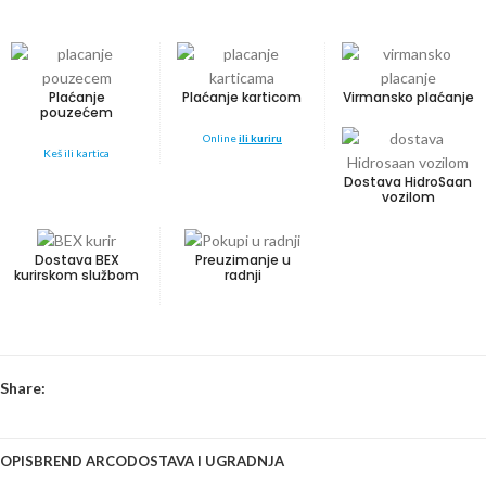
Plaćanje
Plaćanje karticom
Virmansko plaćanje
pouzećem
Online
ili kuriru
Keš ili kartica
Dostava HidroSaan
vozilom
Dostava BEX
Preuzimanje u
kurirskom službom
radnji
Share:
OPIS
BREND ARCO
DOSTAVA I UGRADNJA