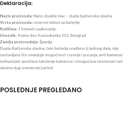
Deklaracija:
Naziv proizvoda:
Nano double mac – dupla baštenska slavina
Vrsta proizvoda:
rezervni delovi za baterije
Količina:
1 komad u pakovanju
Uvoznik:
Asima doo Kumodraska 253, Beograd
Zemlja proizvodnje:
Španija
Dupla-Baštenska slavina, telo baterije urađeno iz jednog dela, nije
sastavljana što smanjuje mogućnost curenja i pucanja, anti kamenac
mehanizam sprečava taloženje kamenca i omogućava nesmetan rad
slavine dug vremenski period
POSLEDNJE PREGLEDANO