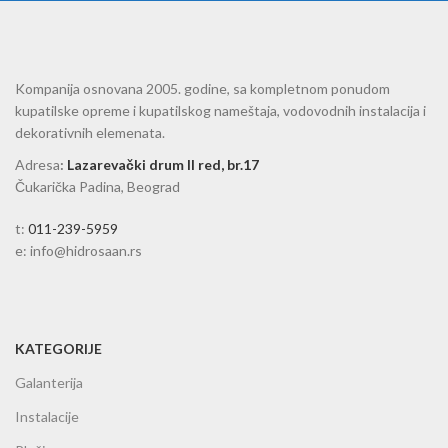
Kompanija osnovana 2005. godine, sa kompletnom ponudom
kupatilske opreme i kupatilskog nameštaja, vodovodnih instalacija i
dekorativnih elemenata.
Adresa
:
Lazarevački drum II red, br.17
Čukarička Padina, Beograd
t:
011-239-5959
e: info@hidrosaan.rs
KATEGORIJE
Galanterija
Instalacije