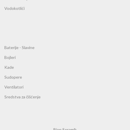
Vodokotlići
Baterije - Slavine
Bojleri
Kade
Sudopere
Ventilatori
Sredstva za čišćenje
Bien Seramik