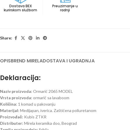
Dostava BEX
Preuzimanje u
kurirskom službom
radnji
Share:
OPIS
BREND MIRELA
DOSTAVA I UGRADNJA
Deklaracija:
Naziv proizvoda:
Ormarić 2065 MODEL
Vrsta proizvoda:
ormarić sa lavaboom
Količina:
1 komad u pakovanju
Materijal:
Medijapan, iverica. Zaštićena poliuretanom
Proizvođač:
Kubis ZTKR
Distributer:
Mirela keramika doo, Beograd
Zemlja proizvodnje:
Srbija