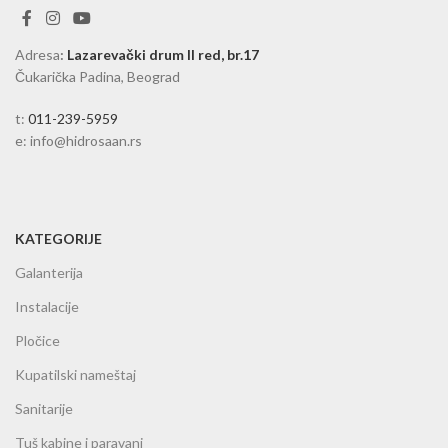
Adresa
:
Lazarevački drum II red, br.17
Čukarička Padina, Beograd
t:
011-239-5959
e: info@hidrosaan.rs
KATEGORIJE
Galanterija
Instalacije
Pločice
Kupatilski nameštaj
Sanitarije
Tuš kabine i paravani