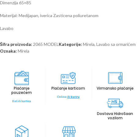
Dimenzija 65×85
Materijal: Medijapan, iverica Zasticena poliuretanom
Lavabo
Šifra proizvoda:
2065 MODEL
Kategorije:
Mirela
,
Lavabo sa ormarićem
Oznaka:
Mirela
Plaćanje
Plaćanje karticom
Virmansko plaćanje
pouzećem
Online
ili kuriru
Keš ili kartica
Dostava HidroSaan
vozilom