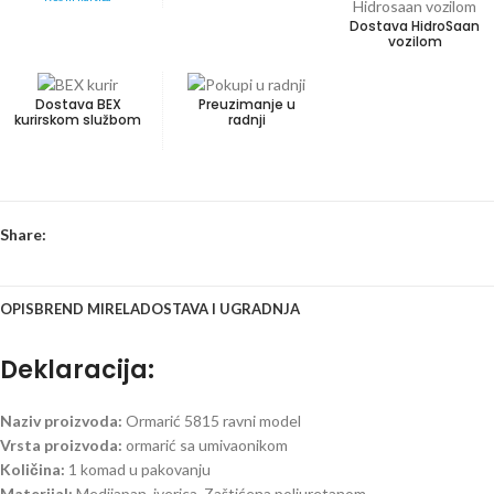
Dostava HidroSaan
vozilom
Dostava BEX
Preuzimanje u
kurirskom službom
radnji
Share:
OPIS
BREND MIRELA
DOSTAVA I UGRADNJA
Deklaracija:
Naziv proizvoda:
Ormarić 5815 ravni model
Vrsta proizvoda:
ormarić sa umivaonikom
Količina:
1 komad u pakovanju
Materijal:
Medijapan, iverica. Zaštićena poliuretanom