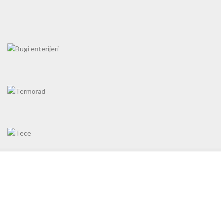
Cene na sajtu važe
isključivo za online kupovinu
i mogu se razlikovati
od cena u maloprodajnom objeku.
HidroSaan
2005 - 2024 | Razvoj: 38K Media