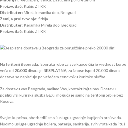
Proizvođač:
Kubis ZTKR
Distributer:
Mirela keramika doo, Beograd
Zemlja proizvodnje:
Srbija
Distributer
: Keramika Mirela doo, Beograd
Proizvođač
: Kubis ZTKR
Na teritoriji Beograda, isporuka robe za sve kupce čija je vrednost korpe
veća od
2
0.000
dinara je
BESPLATNA
, za iznose ispod 20.000 dinara
dostava se naplaćuje po važećem cenovniku kurirske službe.
Za dostavu van Beograda, molimo Vas, kontaktirajte nas. Dostavu
pošiljki vrši kurirska služba BEX i moguća je samo na teritoriji Srbije bez
Kosova.
Svojim kupcima, obezbedili smo i uslugu ugradnje kupljenih proizvoda.
Nudimo usluge ugradnje bojlera, baterija, sanitarija, svih vrsta kada i tuš