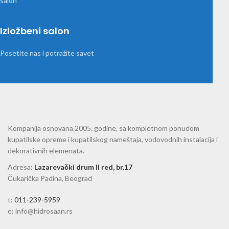
Izložbeni salon
Posetite nas i potražite savet
Kompanija osnovana 2005. godine, sa kompletnom ponudom
kupatilske opreme i kupatilskog nameštaja, vodovodnih instalacija i
dekorativnih elemenata.
Adresa
:
Lazarevački drum II red, br.17
Čukarička Padina, Beograd
t:
011-239-5959
e: info@hidrosaan.rs