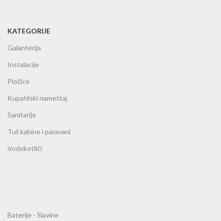
KATEGORIJE
Galanterija
Instalacije
Pločice
Kupatilski nameštaj
Sanitarije
Tuš kabine i paravani
Vodokotlići
Baterije - Slavine