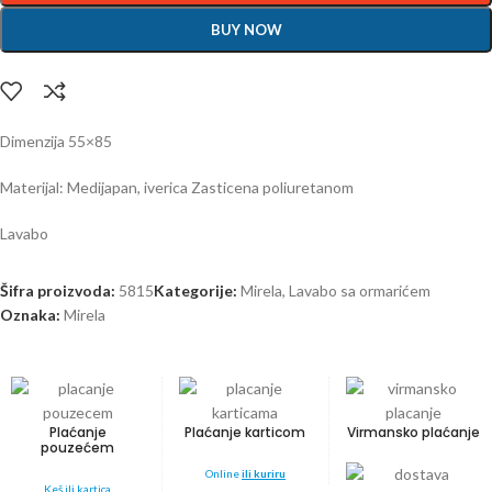
BUY NOW
Dimenzija 55×85
Materijal: Medijapan, iverica Zasticena poliuretanom
Lavabo
Šifra proizvoda:
5815
Kategorije:
Mirela
,
Lavabo sa ormarićem
Oznaka:
Mirela
Plaćanje
Plaćanje karticom
Virmansko plaćanje
pouzećem
Online
ili kuriru
Keš ili kartica