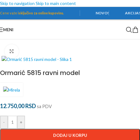
Skip to navigation
Skip to main content
NOVO!
AKCIJA
Cene važe
isključivo za online kupovinu.
MENI
Početna
/
Kupatilski nameštaj
/
Mirela
Povećaj
Ormarić 5815 ravni model
12.750,00
RSD
sa PDV
-
+
DODAJ U KORPU