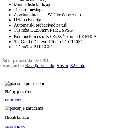
Minimalistički dizajn
Telo od mesinga
Završna obrada – PVD brušeno zlato
Uzidna baterija
Automatski prebacivač za tuš
Tuš ruža D.250mm PTRUSPSG
®
Keramički mešač KEROX
35mm PKM35A
S.2 Gold tuš crevo 150cm PGC150SG
Tuš ručica PTRECSG
Šifra proizvoda:
231701G
Kategorije:
Baterije za kadu
,
Rosan
,
S2 Gold
Plaćanje pouzećem
Keš ili kartica
Plaćanje karticom
Online
ili kuriru