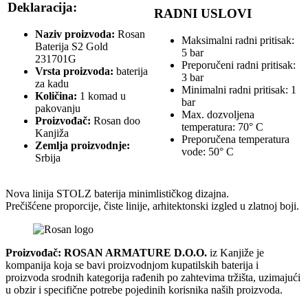
Deklaracija:
RADNI USLOVI
Naziv proizvoda:
Rosan
Maksimalni radni pritisak:
Baterija S2 Gold
5 bar
231701G
Preporučeni radni pritisak:
Vrsta proizvoda:
baterija
3 bar
za kadu
Minimalni radni pritisak: 1
Količina:
1 komad u
bar
pakovanju
Max. dozvoljena
Proizvođač:
Rosan doo
temperatura: 70° C
Kanjiža
Preporučena temperatura
Zemlja proizvodnje:
vode: 50° C
Srbija
Nova linija STOLZ baterija minimlističkog dizajna.
Prečišćene proporcije, čiste linije, arhitektonski izgled u zlatnoj boji.
Proizvođač: ROSAN ARMATURE D.O.O.
iz Kanjiže je
kompanija koja se bavi proizvodnjom kupatilskih baterija i
proizvoda srodnih kategorija rađenih po zahtevima tržišta, uzimajući
u obzir i specifične potrebe pojedinih korisnika naših proizvoda.