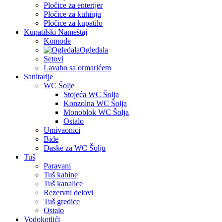
Pločice za enterijer
Pločice za kuhinju
Pločice za kupatilo
Kupatilski Nameštaj
Komode
Ogledala
Setovi
Lavabo sa ormarićem
Sanitarije
WC Šolje
Stojeća WC Šolja
Konzolna WC Šolja
Monoblok WC Šolja
Ostalo
Umivaonici
Bide
Daske za WC Šolju
Tuš
Paravani
Tuš kabine
Tuš kanalice
Rezervni delovi
Tuš gredice
Ostalo
Vodokotlići