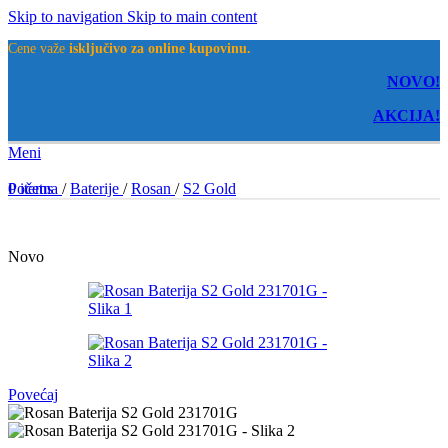
Skip to navigation
Skip to main content
Cene važe
isključivo za online kupovinu.
NOVO!
AKCIJA!
Meni
0
Početna
items
/
Baterije
/
Rosan
/
S2 Gold
Novo
Povećaj