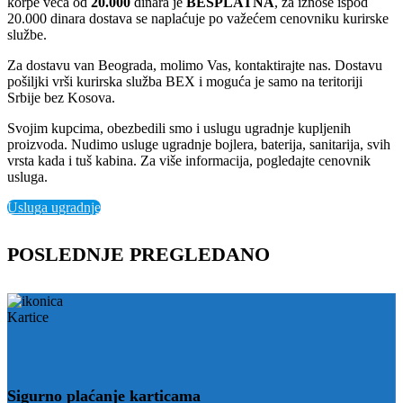
korpe veća od
2
0.000
dinara je
BESPLATNA
, za iznose ispod
20.000 dinara dostava se naplaćuje po važećem cenovniku kurirske
službe.
Za dostavu van Beograda, molimo Vas, kontaktirajte nas. Dostavu
pošiljki vrši kurirska služba BEX i moguća je samo na teritoriji
Srbije bez Kosova.
Svojim kupcima, obezbedili smo i uslugu ugradnje kupljenih
proizvoda. Nudimo usluge ugradnje bojlera, baterija, sanitarija, svih
vrsta kada i tuš kabina. Za više informacija, pogledajte cenovnik
usluga.
Usluga ugradnje
POSLEDNJE PREGLEDANO
Sigurno plaćanje karticama