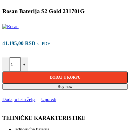
Rosan Baterija S2 Gold 231701G
41.195,00
RSD
sa PDV
Rosan Baterija S2 Gold 231701G količina
-
+
DODAJ U KORPU
Buy now
Dodaj u listu želja
Uporedi
TEHNIČKE KARAKTERISTIKE
Jednoručna baterija