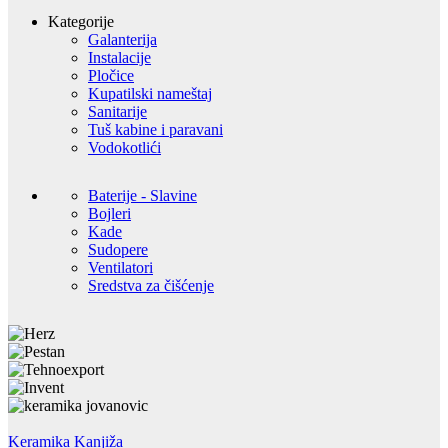
Kategorije
Galanterija
Instalacije
Pločice
Kupatilski nameštaj
Sanitarije
Tuš kabine i paravani
Vodokotlići
Baterije - Slavine
Bojleri
Kade
Sudopere
Ventilatori
Sredstva za čišćenje
Keramika Kanjiža