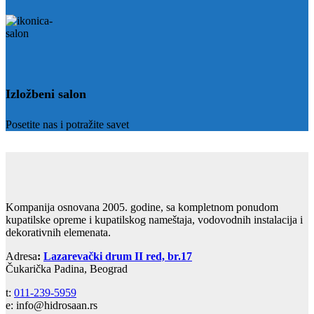
Izložbeni salon
Posetite nas i potražite savet
Kompanija osnovana 2005. godine, sa kompletnom ponudom
kupatilske opreme i kupatilskog nameštaja, vodovodnih instalacija i
dekorativnih elemenata.
Adresa
:
Lazarevački drum II red, br.17
Čukarička Padina, Beograd
t:
011-239-5959
e: info@hidrosaan.rs