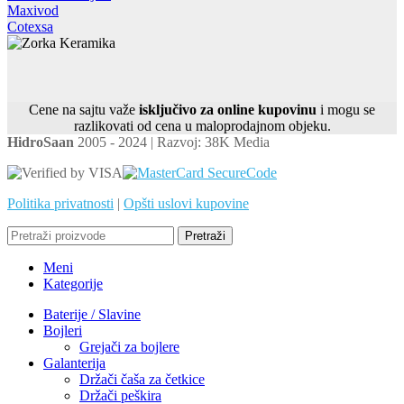
Maxivod
Cotexsa
Cene na sajtu važe
isključivo za online kupovinu
i mogu se
razlikovati od cena u maloprodajnom objeku.
HidroSaan
2005 - 2024 | Razvoj: 38K Media
Politika privatnosti
|
Opšti uslovi kupovine
Pretraži
Meni
Kategorije
Baterije / Slavine
Bojleri
Grejači za bojlere
Galanterija
Držači čaša za četkice
Držači peškira