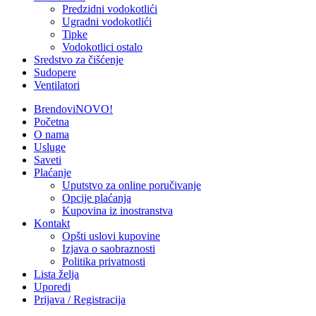
Predzidni vodokotlići
Ugradni vodokotlići
Tipke
Vodokotlici ostalo
Sredstvo za čišćenje
Sudopere
Ventilatori
Brendovi
NOVO!
Početna
O nama
Usluge
Saveti
Plaćanje
Uputstvo za online poručivanje
Opcije plaćanja
Kupovina iz inostranstva
Kontakt
Opšti uslovi kupovine
Izjava o saobraznosti
Politika privatnosti
Lista želja
Uporedi
Prijava / Registracija