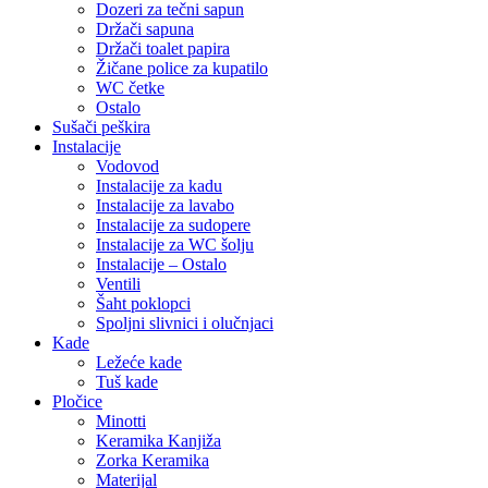
Dozeri za tečni sapun
Držači sapuna
Držači toalet papira
Žičane police za kupatilo
WC četke
Ostalo
Sušači peškira
Instalacije
Vodovod
Instalacije za kadu
Instalacije za lavabo
Instalacije za sudopere
Instalacije za WC šolju
Instalacije – Ostalo
Ventili
Šaht poklopci
Spoljni slivnici i olučnjaci
Kade
Ležeće kade
Tuš kade
Pločice
Minotti
Keramika Kanjiža
Zorka Keramika
Materijal