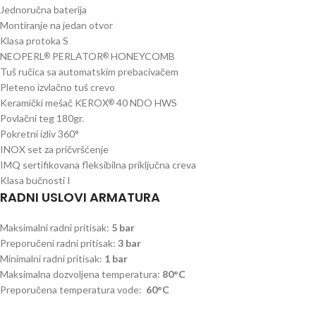
Jednoručna baterija
Montiranje na jedan otvor
Klasa protoka S
NEOPERL
PERLATOR
HONEYCOMB
®
®
Tuš ručica sa automatskim prebacivačem
Pleteno izvlačno tuš crevo
Keramički mešač KEROX
40 NDO HWS
®
Povlačni teg 180gr.
Pokretni izliv 360°
INOX set za pričvršćenje
IMQ sertifikovana fleksibilna priključna creva
Klasa bučnosti I
RADNI USLOVI ARMATURA
Maksimalni radni pritisak:
5 bar
Preporučeni radni pritisak:
3 bar
Minimalni radni pritisak:
1 bar
Maksimalna dozvoljena temperatura:
80°C
Preporučena temperatura vode:
60°C