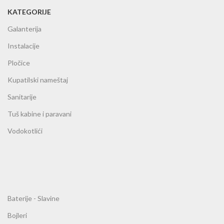
KATEGORIJE
Galanterija
Instalacije
Pločice
Kupatilski nameštaj
Sanitarije
Tuš kabine i paravani
Vodokotlići
Baterije - Slavine
Bojleri