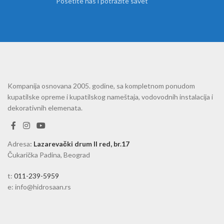
Posetite nas i potražite savet
Kompanija osnovana 2005. godine, sa kompletnom ponudom
kupatilske opreme i kupatilskog nameštaja, vodovodnih instalacija i
dekorativnih elemenata.
Adresa
:
Lazarevački drum II red, br.17
Čukarička Padina, Beograd
t:
011-239-5959
e: info@hidrosaan.rs