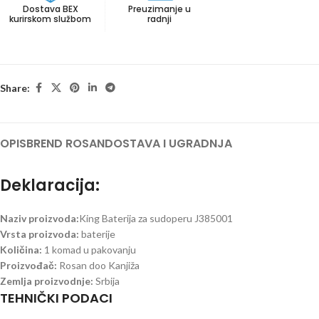
Dostava BEX
Preuzimanje u
kurirskom službom
radnji
Share:
OPIS
BREND ROSAN
DOSTAVA I UGRADNJA
Deklaracija:
Naziv proizvoda:
King Baterija za sudoperu J385001
Vrsta proizvoda:
baterije
Količina:
1 komad u pakovanju
Proizvođač:
Rosan doo Kanjiža
Zemlja proizvodnje:
Srbija
TEHNIČKI PODACI