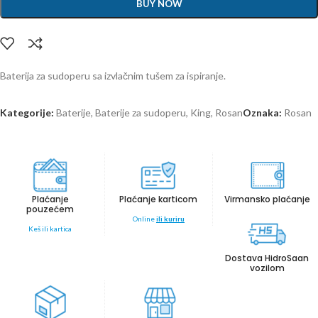
BUY NOW
Baterija za sudoperu sa izvlačnim tušem za ispiranje.
Kategorije:
Baterije
,
Baterije za sudoperu
,
King
,
Rosan
Oznaka:
Rosan
Plaćanje
Plaćanje karticom
Virmansko plaćanje
pouzećem
Online
ili kuriru
Keš ili kartica
Dostava HidroSaan
vozilom