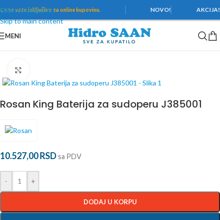
Skip to navigation
NOVO!
AKCIJA
Cene važe
isključivo za online kupovinu.
Skip to main content
MENI
Početna
/
Baterije
/
Rosan
/
King
Povećaj
Rosan King Baterija za sudoperu J385001
10.527,00
RSD
sa PDV
-
+
DODAJ U KORPU