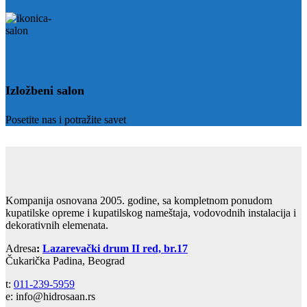
Izložbeni salon
Posetite nas i potražite savet
Kompanija osnovana 2005. godine, sa kompletnom ponudom
kupatilske opreme i kupatilskog nameštaja, vodovodnih instalacija i
dekorativnih elemenata.
Adresa
:
Lazarevački drum II red, br.17
Čukarička Padina, Beograd
t:
011-239-5959
e: info@hidrosaan.rs