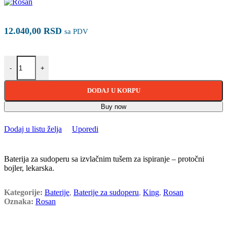
12.040,00
RSD
sa PDV
Rosan King Baterija za sudoperu J385L03 količina
-
+
DODAJ U KORPU
Buy now
Dodaj u listu želja
Uporedi
Baterija za sudoperu sa izvlačnim tušem za ispiranje – protočni
bojler, lekarska.
Kategorije:
Baterije
,
Baterije za sudoperu
,
King
,
Rosan
Oznaka:
Rosan