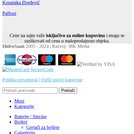
Keramika Đorđević
Paffoni
Cene na sajtu važe
isključivo za online kupovinu
i mogu se
razlikovati od cena u maloprodajnom objeku.
HidroSaan
2005 - 2024 | Razvoj: 38K Media
Politika privatnosti
|
Opšti uslovi kupovine
Pretraži
Meni
Kategorije
Baterije / Slavine
Bojleri
Grejači za bojlere
Galanterija