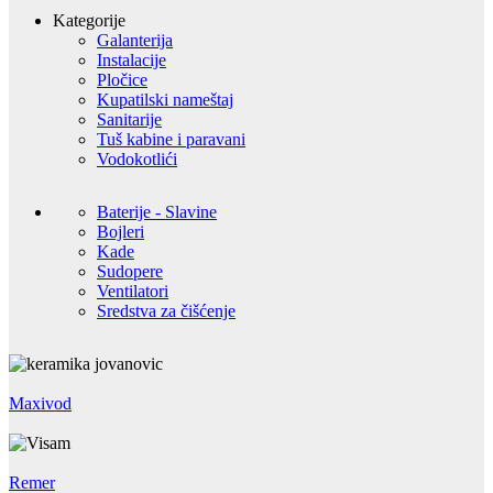
Kategorije
Galanterija
Instalacije
Pločice
Kupatilski nameštaj
Sanitarije
Tuš kabine i paravani
Vodokotlići
Baterije - Slavine
Bojleri
Kade
Sudopere
Ventilatori
Sredstva za čišćenje
Maxivod
Remer