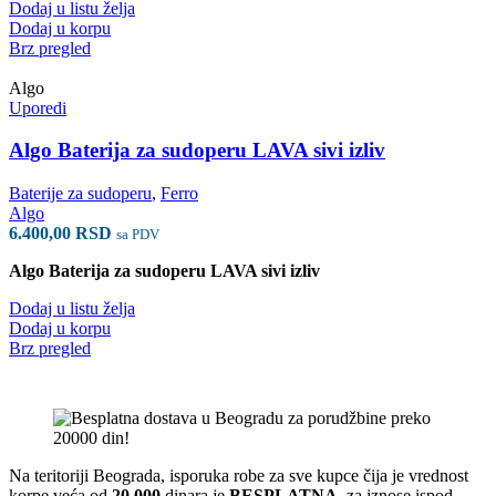
Dodaj u listu želja
Dodaj u korpu
Brz pregled
Algo
Uporedi
Algo Baterija za sudoperu LAVA sivi izliv
Baterije za sudoperu
,
Ferro
Algo
6.400,00
RSD
sa PDV
Algo Baterija za sudoperu LAVA sivi izliv
Dodaj u listu želja
Dodaj u korpu
Brz pregled
Na teritoriji Beograda, isporuka robe za sve kupce čija je vrednost
korpe veća od
2
0.000
dinara je
BESPLATNA
, za iznose ispod