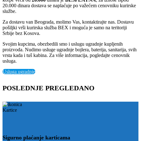
20.000 dinara dostava se naplaćuje po važećem cenovniku kurirske
službe.
Za dostavu van Beograda, molimo Vas, kontaktirajte nas. Dostavu
pošiljki vrši kurirska služba BEX i moguća je samo na teritoriji
Srbije bez Kosova.
Svojim kupcima, obezbedili smo i uslugu ugradnje kupljenih
proizvoda. Nudimo usluge ugradnje bojlera, baterija, sanitarija, svih
vrsta kada i tuš kabina. Za više informacija, pogledajte cenovnik
usluga.
Usluga ugradnje
POSLEDNJE PREGLEDANO
Sigurno plaćanje karticama