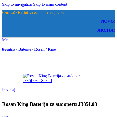
Skip to navigation
Skip to main content
Cene važe
isključivo za online kupovinu.
NOVO!
AKCIJA!
Meni
0
Početna
items
/
Baterije
/
Rosan
/
King
Povećaj
Rosan King Baterija za sudoperu J385L03