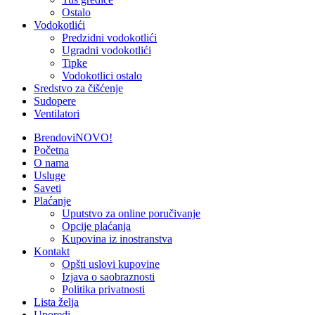
Ostalo
Vodokotlići
Predzidni vodokotlići
Ugradni vodokotlići
Tipke
Vodokotlici ostalo
Sredstvo za čišćenje
Sudopere
Ventilatori
Brendovi
NOVO!
Početna
O nama
Usluge
Saveti
Plaćanje
Uputstvo za online poručivanje
Opcije plaćanja
Kupovina iz inostranstva
Kontakt
Opšti uslovi kupovine
Izjava o saobraznosti
Politika privatnosti
Lista želja
Uporedi