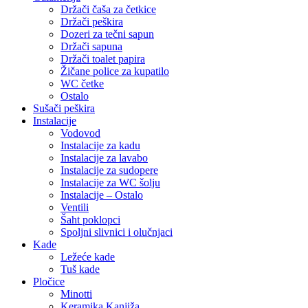
Držači čaša za četkice
Držači peškira
Dozeri za tečni sapun
Držači sapuna
Držači toalet papira
Žičane police za kupatilo
WC četke
Ostalo
Sušači peškira
Instalacije
Vodovod
Instalacije za kadu
Instalacije za lavabo
Instalacije za sudopere
Instalacije za WC šolju
Instalacije – Ostalo
Ventili
Šaht poklopci
Spoljni slivnici i olučnjaci
Kade
Ležeće kade
Tuš kade
Pločice
Minotti
Keramika Kanjiža