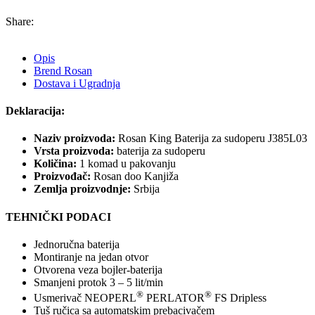
Share:
Opis
Brend Rosan
Dostava i Ugradnja
Deklaracija:
Naziv proizvoda:
Rosan King Baterija za sudoperu J385L03
Vrsta proizvoda:
baterija za sudoperu
Količina:
1 komad u pakovanju
Proizvođač:
Rosan doo Kanjiža
Zemlja proizvodnje:
Srbija
TEHNIČKI PODACI
Jednoručna baterija
Montiranje na jedan otvor
Otvorena veza bojler-baterija
Smanjeni protok 3 – 5 lit/min
®
®
Usmerivač NEOPERL
PERLATOR
FS Dripless
Tuš ručica sa automatskim prebacivačem