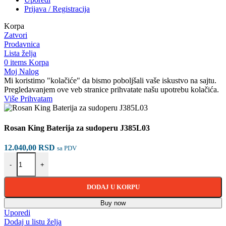
Prijava / Registracija
Korpa
Zatvori
Prodavnica
Lista želja
0
items
Korpa
Moj Nalog
Mi koristimo "kolačiće" da bismo poboljšali vaše iskustvo na sajtu.
Pregledavanjem ove veb stranice prihvatate našu upotrebu kolačića.
Više
Više
Prihvatam
Rosan King Baterija za sudoperu J385L03
12.040,00
RSD
sa PDV
Rosan King Baterija za sudoperu J385L03 količina
-
+
DODAJ U KORPU
Buy now
Uporedi
Dodaj u listu želja