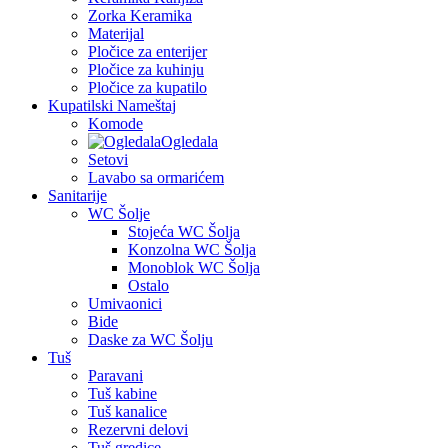
Zorka Keramika
Materijal
Pločice za enterijer
Pločice za kuhinju
Pločice za kupatilo
Kupatilski Nameštaj
Komode
Ogledala
Setovi
Lavabo sa ormarićem
Sanitarije
WC Šolje
Stojeća WC Šolja
Konzolna WC Šolja
Monoblok WC Šolja
Ostalo
Umivaonici
Bide
Daske za WC Šolju
Tuš
Paravani
Tuš kabine
Tuš kanalice
Rezervni delovi
Tuš gredice