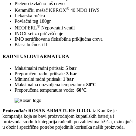
Pleteno izvlačno tuš crevo
®
Keramički mešač KEROX
40 NDO HWS
Lekarska ručica
Povlačni teg 180gr.
®
NEOPERL
Nepovratni ventil
INOX set za pričvršćenje
IMQ sertifikovana fleksibilna priključna creva
Klasa bučnosti II
RADNI USLOVI ARMATURA
Maksimalni radni pritisak:
5 bar
Preporučeni radni pritisak:
3 bar
Minimalni radni pritisak:
1 bar
Maksimalna dozvoljena temperatura:
80°C
Preporučena temperatura vode:
60°C
Proizvođač: ROSAN ARMATURE D.O.O.
iz Kanjiže je
kompanija koja se bavi proizvodnjom kupatilskih baterija i
proizvoda srodnih kategorija rađenih po zahtevima tržišta, uzimajući
u obzir i specifične potrebe pojedinih korisnika naših proizvoda.