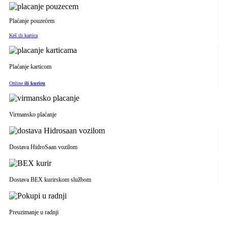
Plaćanje pouzećem
Keš ili kartica
Plaćanje karticom
Online
ili kuriru
Virmansko plaćanje
Dostava HidroSaan vozilom
Dostava BEX kurirskom službom
Preuzimanje u radnji