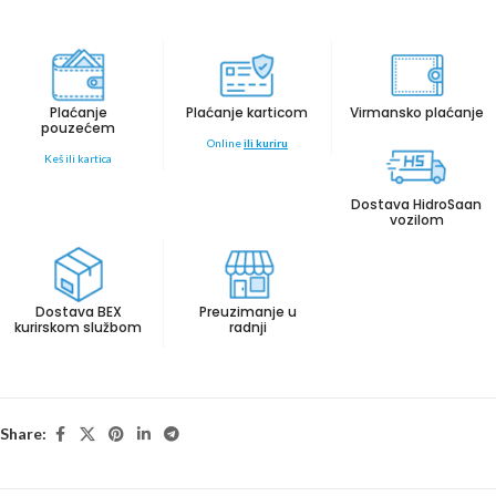
Plaćanje
Plaćanje karticom
Virmansko plaćanje
pouzećem
Online
ili kuriru
Keš ili kartica
Dostava HidroSaan
vozilom
Dostava BEX
Preuzimanje u
kurirskom službom
radnji
Share: