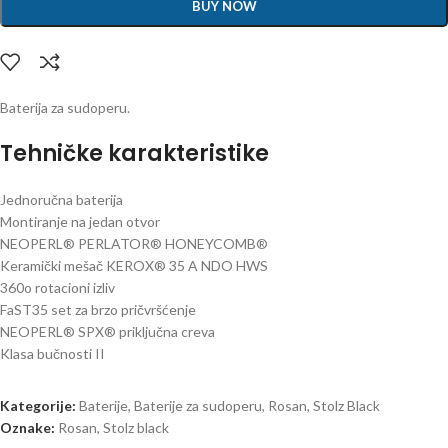
BUY NOW
Baterija za sudoperu.
Tehničke karakteristike
Jednoručna baterija
Montiranje na jedan otvor
NEOPERL® PERLATOR® HONEYCOMB®
Keramički mešač KEROX® 35 A NDO HWS
360o rotacioni izliv
FaST35 set za brzo pričvršćenje
NEOPERL® SPX® priključna creva
Klasa bučnosti II
Kategorije:
Baterije
,
Baterije za sudoperu
,
Rosan
,
Stolz Black
Oznake:
Rosan
,
Stolz black