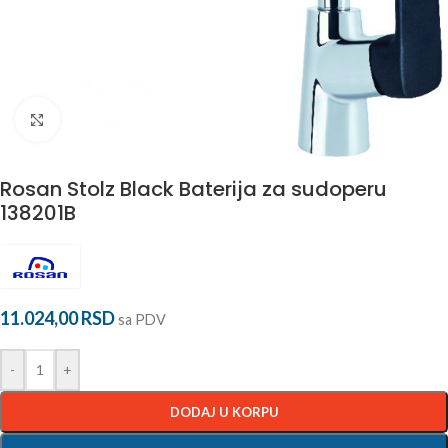
Povećaj
Rosan Stolz Black Baterija za sudoperu
138201B
11.024,00
RSD
sa PDV
-
+
DODAJ U KORPU