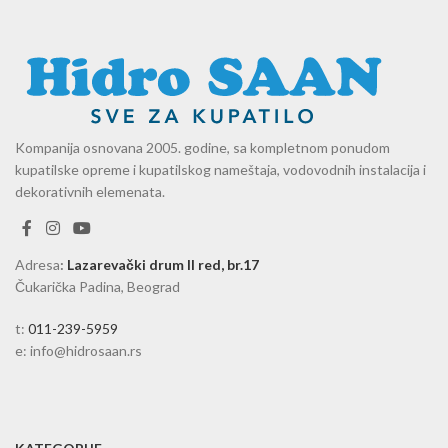
Kompanija osnovana 2005. godine, sa kompletnom ponudom
kupatilske opreme i kupatilskog nameštaja, vodovodnih instalacija i
dekorativnih elemenata.
Adresa
:
Lazarevački drum II red, br.17
Čukarička Padina, Beograd
t:
011-239-5959
e: info@hidrosaan.rs