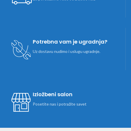
Potrebna vam je ugradnja?
Uz dostavu nudimo i uslugu ugradnje.
Izložbeni salon
Posetite nas i potražite savet