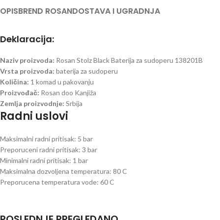
OPIS
BREND ROSAN
DOSTAVA I UGRADNJA
Deklaracija:
Naziv proizvoda:
Rosan Stolz Black Baterija za sudoperu 138201B
Vrsta proizvoda:
baterija za sudoperu
Količina:
1 komad u pakovanju
Proizvođač:
Rosan doo Kanjiža
Zemlja proizvodnje:
Srbija
Radni uslovi
Maksimalni radni pritisak: 5 bar
Preporuceni radni pritisak: 3 bar
Minimalni radni pritisak: 1 bar
Maksimalna dozvoljena temperatura: 80 C
Preporucena temperatura vode: 60 C
POSLEDNJE PREGLEDANO