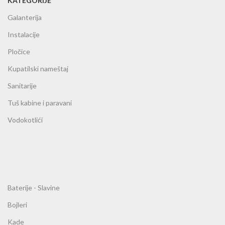
KATEGORIJE
Galanterija
Instalacije
Pločice
Kupatilski nameštaj
Sanitarije
Tuš kabine i paravani
Vodokotlići
Baterije - Slavine
Bojleri
Kade