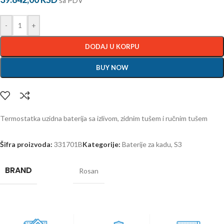
sa PDV
-
+
DODAJ U KORPU
BUY NOW
Termostatka uzidna baterija sa izlivom, zidnim tušem i ručnim tušem
Šifra proizvoda:
331701B
Kategorije:
Baterije za kadu
,
S3
BRAND
Rosan