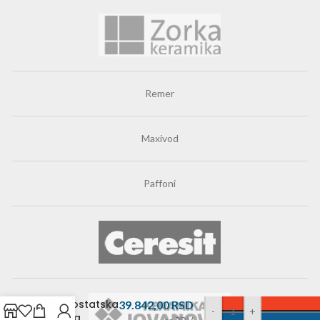
Remer
Maxivod
Paffoni
Rosan Stolz
S3
termostatska
39.842,00
RSD
-
+
uzidna