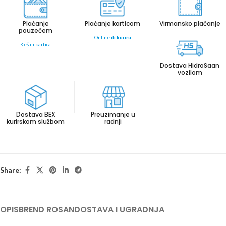
Plaćanje
Plaćanje karticom
Virmansko plaćanje
pouzećem
Online
ili kuriru
Keš ili kartica
Dostava HidroSaan
vozilom
Dostava BEX
Preuzimanje u
kurirskom službom
radnji
Share:
OPIS
BREND ROSAN
DOSTAVA I UGRADNJA