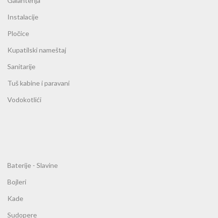
Galanterija
Instalacije
Pločice
Kupatilski nameštaj
Sanitarije
Tuš kabine i paravani
Vodokotlići
Baterije - Slavine
Bojleri
Kade
Sudopere