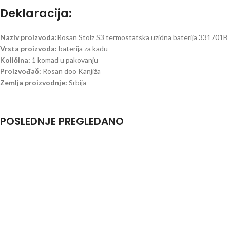
Deklaracija:
Naziv proizvoda:
Rosan Stolz S3 termostatska uzidna baterija 331701B
Vrsta proizvoda:
baterija za kadu
Količina:
1 komad u pakovanju
Proizvođač:
Rosan doo Kanjiža
Zemlja proizvodnje:
Srbija
POSLEDNJE PREGLEDANO