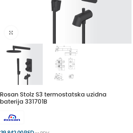
Povećaj
Rosan Stolz S3 termostatska uzidna
baterija 331701B
39.842,00
RSD