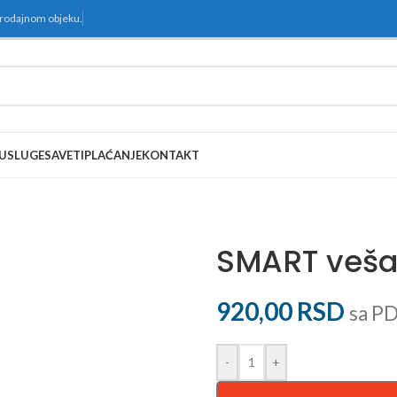
prodajnom objeku.
USLUGE
SAVETI
PLAĆANJE
KONTAKT
SMART veša
920,00
RSD
sa P
-
+