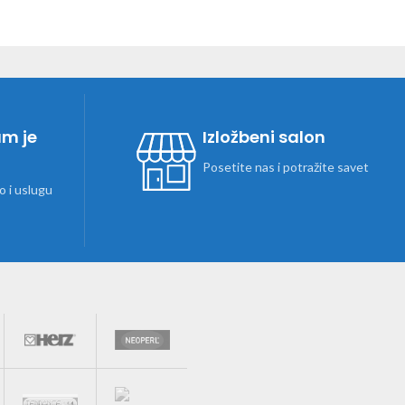
am je
Izložbeni salon
Posetite nas i potražite savet
 i uslugu