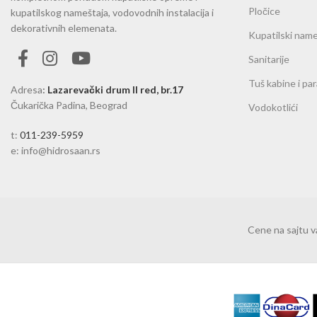
Pločice
kupatilskog nameštaja, vodovodnih instalacija i
dekorativnih elemenata.
Kupatilski name
Sanitarije
Tuš kabine i pa
Adresa
:
Lazarevački drum II red, br.17
Čukarička Padina, Beograd
Vodokotlići
t:
011-239-5959
e: info@hidrosaan.rs
Cene na sajtu 