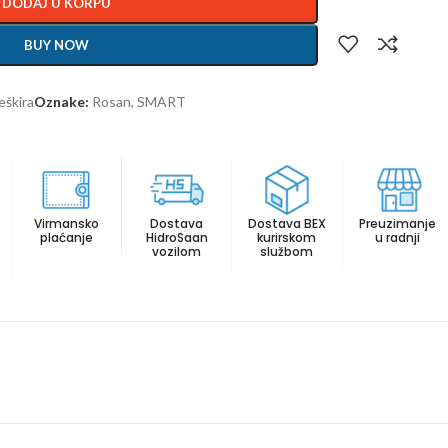
DODAJ U KORPU
BUY NOW
eškira
Oznake:
Rosan
,
SMART
Virmansko
Dostava
Dostava BEX
Preuzimanje
plaćanje
HidroSaan
kurirskom
u radnji
vozilom
službom