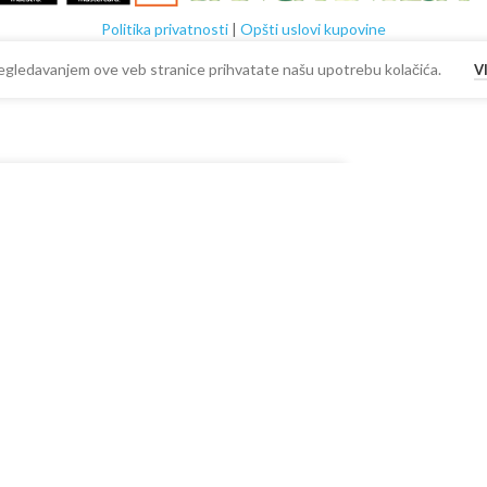
Politika privatnosti
|
Opšti uslovi kupovine
 Pregledavanjem ove veb stranice prihvatate našu upotrebu kolačića.
V
DODAJ U KORPU
BUY NOW