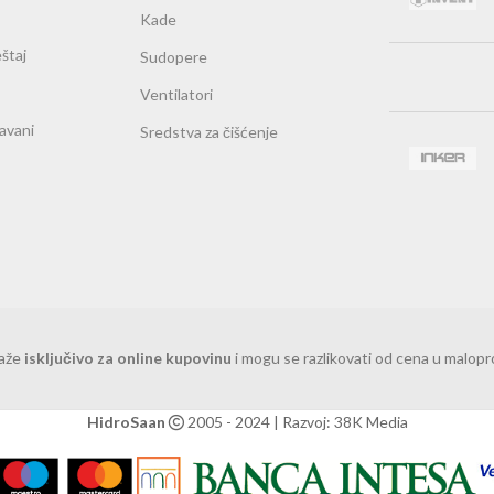
Kade
štaj
Sudopere
Ventilatori
ravani
Sredstva za čišćenje
važe
isključivo za online kupovinu
i mogu se razlikovati od cena u malop
HidroSaan
2005 - 2024 | Razvoj: 38K Media