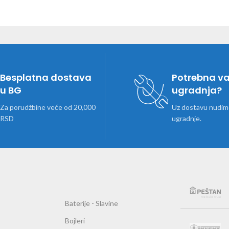
Besplatna dostava
Potrebna v
u BG
ugradnja?
Za porudžbine veće od 20,000
Uz dostavu nudimo
RSD
ugradnje.
Baterije - Slavine
Bojleri