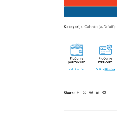
Kategorije:
Galanterija
,
Držači p
Plaćanje
Plaćanje
pouzećem
karticom
Keš ili kartica
Online
ili kuriru
Share: