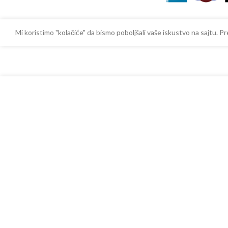
Mi koristimo "kolačiće" da bismo poboljšali vaše iskustvo na sajtu.
-
+
920,00
RSD
SMART vešalica JA905
sa PDV