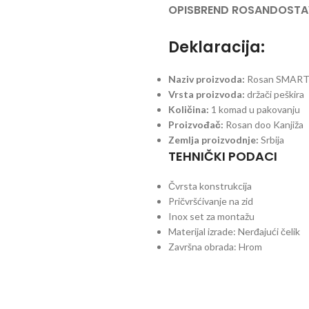
OPIS
BREND ROSAN
DOSTA
Deklaracija:
Naziv proizvoda:
Rosan SMART 
Vrsta proizvoda:
držači peškira
Količina:
1 komad u pakovanju
Proizvođač:
Rosan doo Kanjiža
Zemlja proizvodnje:
Srbija
TEHNIČKI PODACI
Čvrsta konstrukcija
Pričvršćivanje na zid
Inox set za montažu
Materijal izrade: Nerđajući čelik
Završna obrada: Hrom