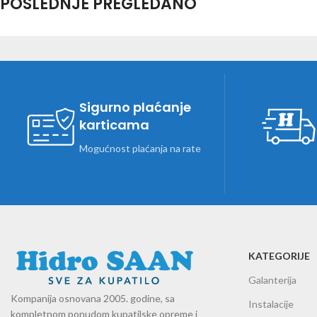
POSLEDNJE PREGLEDANO
Sigurno plaćanje
karticama
Mogućnost plaćanja na rate
KATEGORIJE
Galanterija
Kompanija osnovana 2005. godine, sa
Instalacije
kompletnom ponudom kupatilske opreme i