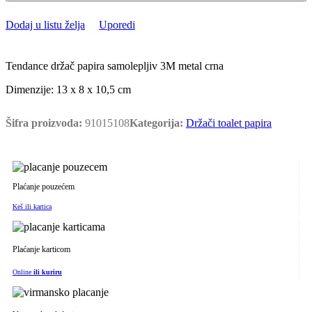
Dodaj u listu želja
Uporedi
Tendance držač papira samolepljiv 3M metal crna
Dimenzije: 13 x 8 x 10,5 cm
Šifra proizvoda:
91015108
Kategorija:
Držači toalet papira
Plaćanje pouzećem
Keš ili kartica
Plaćanje karticom
Online
ili kuriru