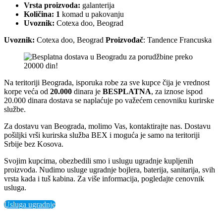
Vrsta proizvoda:
galanterija
Količina: 1
komad u pakovanju
Uvoznik:
Cotexa doo, Beograd
Uvoznik:
Cotexa doo, Beograd
Proizvođač
: Tandence Francuska
Na teritoriji Beograda, isporuka robe za sve kupce čija je vrednost
korpe veća od
2
0.000
dinara je
BESPLATNA
, za iznose ispod
20.000 dinara dostava se naplaćuje po važećem cenovniku kurirske
službe.
Za dostavu van Beograda, molimo Vas, kontaktirajte nas. Dostavu
pošiljki vrši kurirska služba BEX i moguća je samo na teritoriji
Srbije bez Kosova.
Svojim kupcima, obezbedili smo i uslugu ugradnje kupljenih
proizvoda. Nudimo usluge ugradnje bojlera, baterija, sanitarija, svih
vrsta kada i tuš kabina. Za više informacija, pogledajte cenovnik
usluga.
Usluga ugradnje