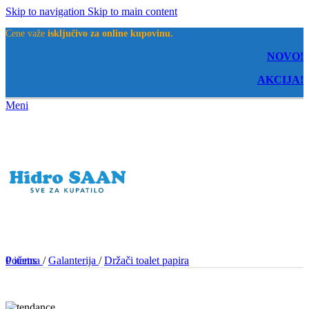
Skip to navigation
Skip to main content
Cene važe
isključivo za online kupovinu.
NOVO!
AKCIJA!
Meni
0
Početna
items
/
Galanterija
/
Držači toalet papira