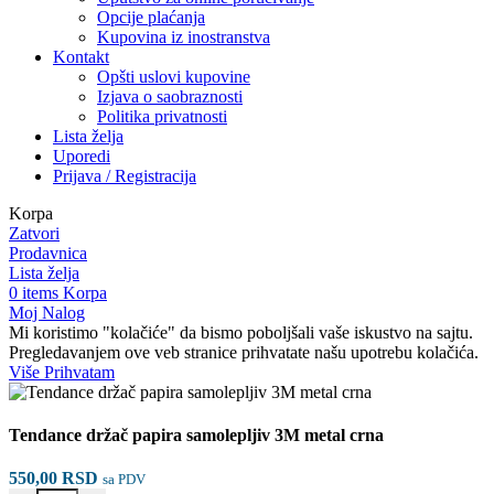
Opcije plaćanja
Kupovina iz inostranstva
Kontakt
Opšti uslovi kupovine
Izjava o saobraznosti
Politika privatnosti
Lista želja
Uporedi
Prijava / Registracija
Korpa
Zatvori
Prodavnica
Lista želja
0
items
Korpa
Moj Nalog
Mi koristimo "kolačiće" da bismo poboljšali vaše iskustvo na sajtu.
Pregledavanjem ove veb stranice prihvatate našu upotrebu kolačića.
Više
Više
Prihvatam
Tendance držač papira samolepljiv 3M metal crna
550,00
RSD
sa PDV