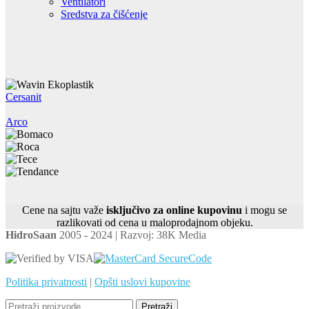
Ventilatori
Sredstva za čišćenje
Cersanit
Arco
Cene na sajtu važe
isključivo za online kupovinu
i mogu se
razlikovati od cena u maloprodajnom objeku.
HidroSaan
2005 - 2024 | Razvoj: 38K Media
Politika privatnosti
|
Opšti uslovi kupovine
Pretraži