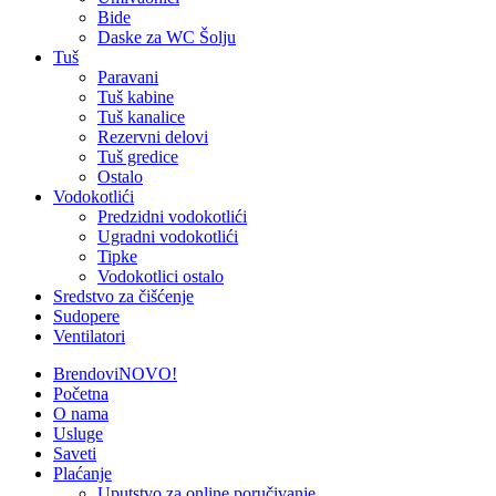
Bide
Daske za WC Šolju
Tuš
Paravani
Tuš kabine
Tuš kanalice
Rezervni delovi
Tuš gredice
Ostalo
Vodokotlići
Predzidni vodokotlići
Ugradni vodokotlići
Tipke
Vodokotlici ostalo
Sredstvo za čišćenje
Sudopere
Ventilatori
Brendovi
NOVO!
Početna
O nama
Usluge
Saveti
Plaćanje
Uputstvo za online poručivanje