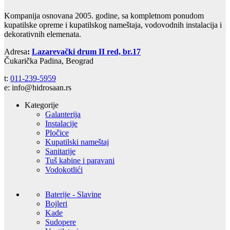
Kompanija osnovana 2005. godine, sa kompletnom ponudom
kupatilske opreme i kupatilskog nameštaja, vodovodnih instalacija i
dekorativnih elemenata.
Adresa
:
Lazarevački drum II red, br.17
Čukarička Padina, Beograd
t:
011-239-5959
e: info@hidrosaan.rs
Kategorije
Galanterija
Instalacije
Pločice
Kupatilski nameštaj
Sanitarije
Tuš kabine i paravani
Vodokotlići
Baterije - Slavine
Bojleri
Kade
Sudopere