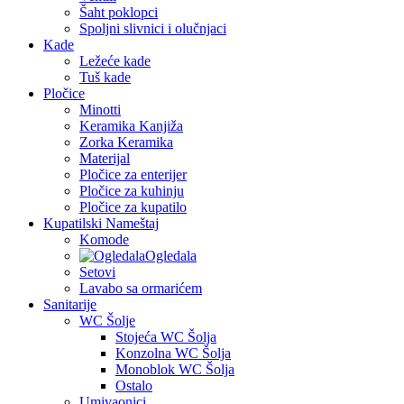
Šaht poklopci
Spoljni slivnici i olučnjaci
Kade
Ležeće kade
Tuš kade
Pločice
Minotti
Keramika Kanjiža
Zorka Keramika
Materijal
Pločice za enterijer
Pločice za kuhinju
Pločice za kupatilo
Kupatilski Nameštaj
Komode
Ogledala
Setovi
Lavabo sa ormarićem
Sanitarije
WC Šolje
Stojeća WC Šolja
Konzolna WC Šolja
Monoblok WC Šolja
Ostalo
Umivaonici