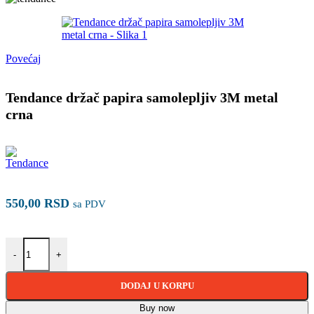
Povećaj
Tendance držač papira samolepljiv 3M metal
crna
550,00
RSD
sa PDV
Tendance držač papira samolepljiv 3M metal crna količina
-
+
DODAJ U KORPU
Buy now