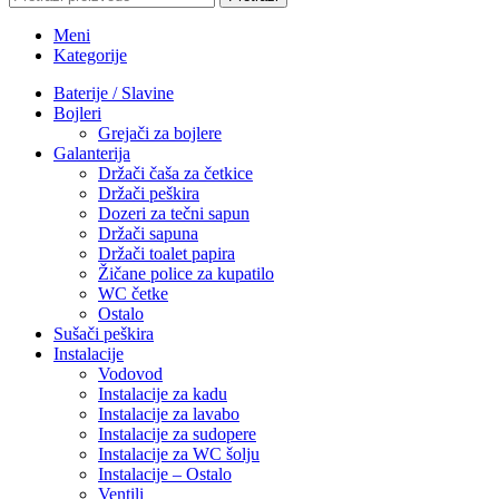
Meni
Kategorije
Baterije / Slavine
Bojleri
Grejači za bojlere
Galanterija
Držači čaša za četkice
Držači peškira
Dozeri za tečni sapun
Držači sapuna
Držači toalet papira
Žičane police za kupatilo
WC četke
Ostalo
Sušači peškira
Instalacije
Vodovod
Instalacije za kadu
Instalacije za lavabo
Instalacije za sudopere
Instalacije za WC šolju
Instalacije – Ostalo
Ventili