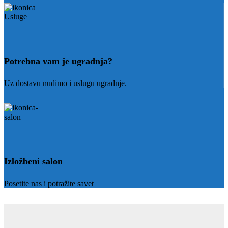
Potrebna vam je ugradnja?
Uz dostavu nudimo i uslugu ugradnje.
Izložbeni salon
Posetite nas i potražite savet