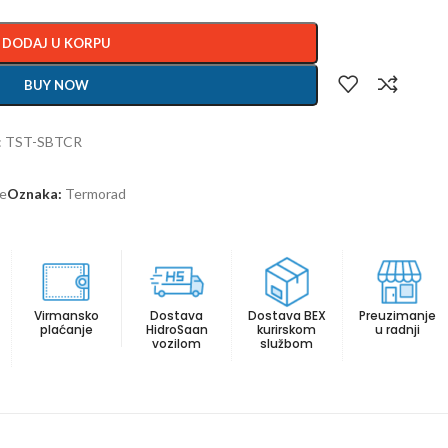
DODAJ U KORPU
BUY NOW
l: TST-SBTCR
re
Oznaka:
Termorad
Virmansko
Dostava
Dostava BEX
Preuzimanje
plaćanje
HidroSaan
kurirskom
u radnji
vozilom
službom