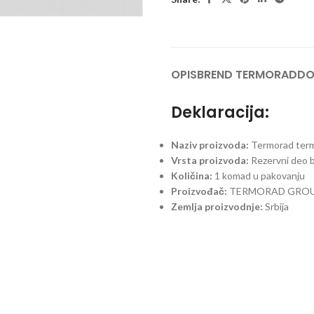
OPIS
BREND TERMORAD
DO
Deklaracija:
Naziv proizvoda:
Termorad term
Vrsta proizvoda:
Rezervni deo b
Količina:
1 komad u pakovanju
Proizvođač:
TERMORAD GROUP
Zemlja proizvodnje:
Srbija