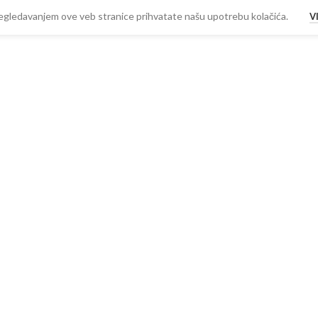
 Pregledavanjem ove veb stranice prihvatate našu upotrebu kolačića.
V
-
+
0
RSD
DODAJ U KORPU
a PDV
BUY NOW