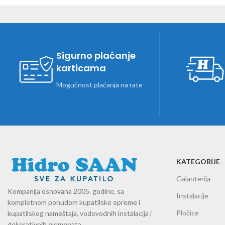
Sigurno plaćanje
karticama
Mogućnost plaćanja na rate
KATEGORIJE
Galanterija
Kompanija osnovana 2005. godine, sa
Instalacije
kompletnom ponudom kupatilske opreme i
Pločice
kupatilskog nameštaja, vodovodnih instalacija i
dekorativnih elemenata.