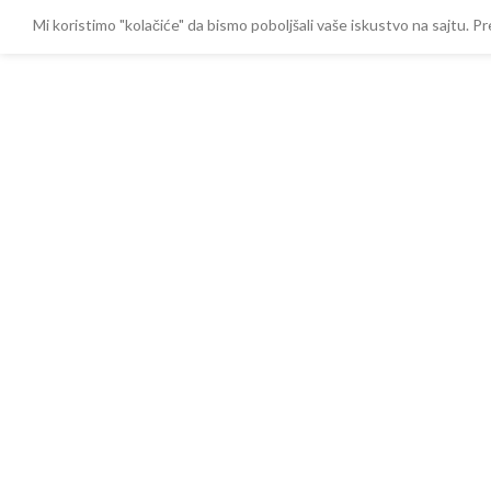
Mi koristimo "kolačiće" da bismo poboljšali vaše iskustvo na sajtu.
1.700,0
Termorad termostat za bojler šipkasti BTCR
s