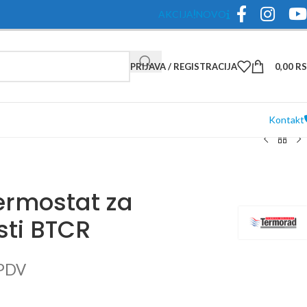
AKCIJA
NOVO
PRIJAVA / REGISTRACIJA
0,00
R
Kontakt
ermostat za
sti BTCR
 PDV