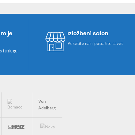
am je
Izložbeni salon
Posetite nas i potražite savet
 i uslugu
Von
Adelberg