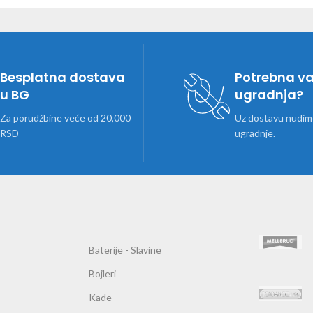
Besplatna dostava
Potrebna v
u BG
ugradnja?
Za porudžbine veće od 20,000
Uz dostavu nudimo
RSD
ugradnje.
Baterije - Slavine
Bojleri
Kade