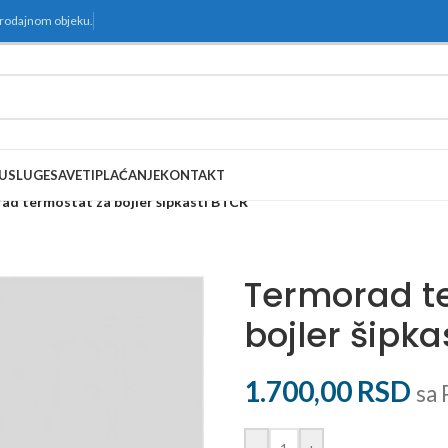
prodajnom objeku.
USLUGE
SAVETI
PLAĆANJE
KONTAKT
ad termostat za bojler šipkasti BTCR
Termorad t
bojler šipka
1.700,00
RSD
sa