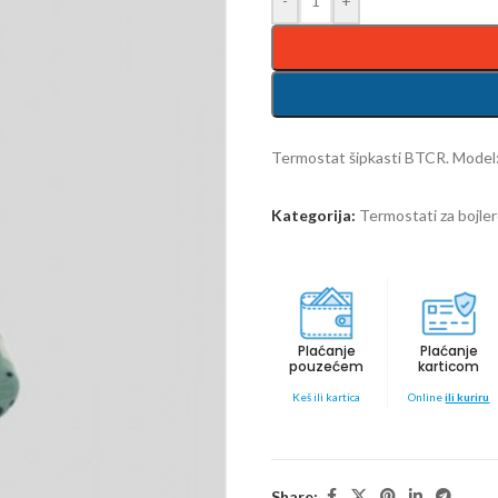
-
+
Termostat šipkasti BTCR. Mode
Kategorija:
Termostati za bojle
Plaćanje
Plaćanje
pouzećem
karticom
Keš ili kartica
Online
ili kuriru
Share: