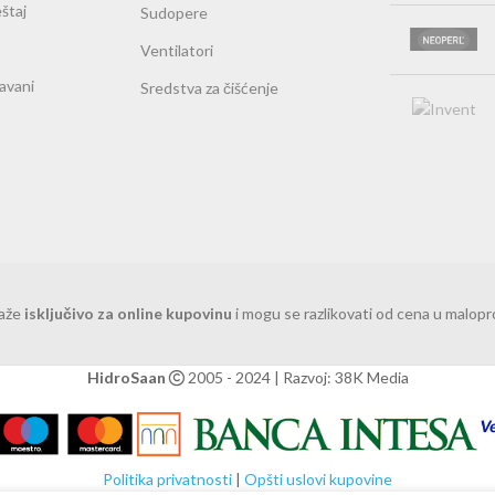
štaj
Sudopere
Ventilatori
ravani
Sredstva za čišćenje
važe
isključivo za online kupovinu
i mogu se razlikovati od cena u malop
HidroSaan
2005 - 2024 | Razvoj: 38K Media
Politika privatnosti
|
Opšti uslovi kupovine