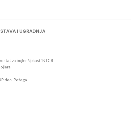
STAVA I UGRADNJA
ostat za bojler šipkasti BTCR
ojlera
 doo, Požega