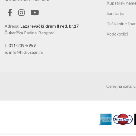
Kupatilski name
Sanitarije
Tuš kabine i pa
Adresa
:
Lazarevački drum II red, br.17
Čukarička Padina, Beograd
Vodokotlići
t:
011-239-5959
e: info@hidrosaan.rs
Cene na sajtu 