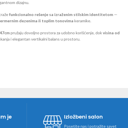
egantnom dizajnu.
 traže
funkcionalno rešenje sa izraženim stilskim identitetom
—
ermernim dezenima
ili
toplim tonovima
keramike.
 47cm
pružaju dovoljno prostora za udobno korišćenje, dok
visina od
anja i elegantan vertikalni balans u prostoru.
am je
Izložbeni salon
Posetite nas i potražite savet