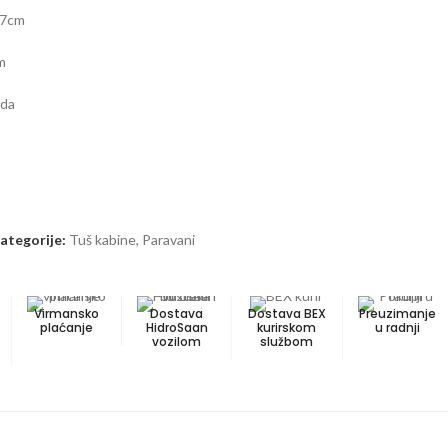
 47cm
m
ada
ategorije:
Tuš kabine
,
Paravani
Virmansko
Dostava
Dostava BEX
Preuzimanje
plaćanje
HidroSaan
kurirskom
u radnji
vozilom
službom