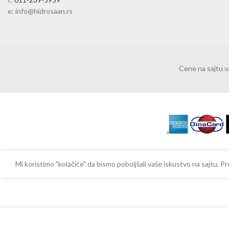
e: info@hidrosaan.rs
Cene na sajtu 
Mi koristimo "kolačiće" da bismo poboljšali vaše iskustvo na sajtu.
-