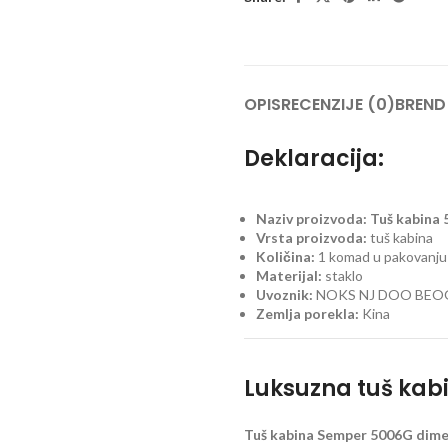
OPIS
RECENZIJE (0)
BREND
Deklaracija:
Naziv proizvoda: Tuš kabina
Vrsta proizvoda:
tuš kabina
Količina:
1 komad u pakovanju
Materijal:
staklo
Uvoznik:
NOKS NJ DOO BE
Zemlja porekla:
Kina
Luksuzna tuš kabi
Tuš kabina
Semper 5006G dime