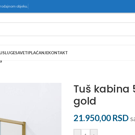
prodajnom objeku.
USLUGE
SAVETI
PLAĆANJE
KONTAKT
d
Tuš kabina
gold
21.950,00
RSD
s