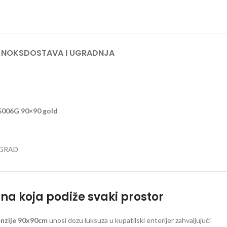
 NOKS
DOSTAVA I UGRADNJA
 5006G 90×90 gold
OGRAD
na koja podiže svaki prostor
nzije 90x90cm
unosi dozu luksuza u kupatilski enterijer zahvaljujući