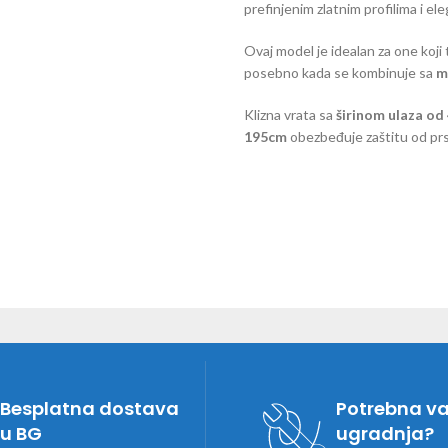
prefinjenim zlatnim profilima i el
Ovaj model je idealan za one koji
posebno kada se kombinuje sa
m
Klizna vrata sa
širinom ulaza od
195cm
obezbeđuje zaštitu od prsk
Besplatna dostava
Potrebna v
u BG
ugradnja?