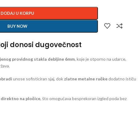
DODAJ U KORPU
BUY NOW
koji donosi dugovečnost
jenog providnog stakla debljine 6mm
, koje je otporno na udarce,
ržava.
 obradi
unose sofisticiran sjaj, dok
zlatne metalne ručke
dodatno ističu
u
direktno na pločice
, što omogućava besprekoran izgled poda bez