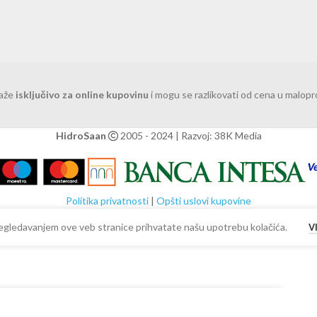
važe
isključivo za online kupovinu
i mogu se razlikovati od cena u malop
HidroSaan
2005 - 2024 | Razvoj: 38K Media
Politika privatnosti
|
Opšti uslovi kupovine
 Pregledavanjem ove veb stranice prihvatate našu upotrebu kolačića.
V
+