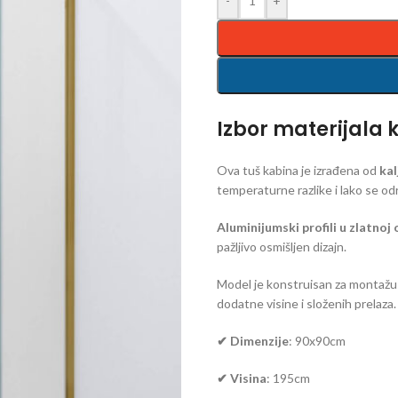
-
+
Izbor materijala 
Ova tuš kabina je izrađena od
kal
temperaturne razlike i lako se od
Aluminijumski profili u zlatnoj
pažljivo osmišljen dizajn.
Model je konstruisan za montaž
dodatne visine i složenih prelaza.
✔
Dimenzije
: 90x90cm
✔
Visina
: 195cm