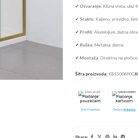
✔
Otvaranje
: Klizna vrata, ulaz
✔
Staklo
: Kaljeno, providno, 6m
✔
Profili
: Aluminijum, zlatna obr
✔
Ručka
: Metalna, zlatna
✔
Montaža
: Direktno na pločice
Šifra proizvoda:
KBS500690G
K
Plaćanje
Plaćanje
pouzećem
karticom
Keš ili kartica
Online
ili kuriru
Share: