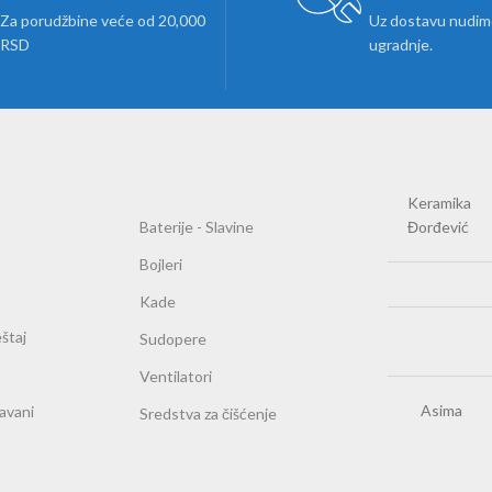
Za porudžbine veće od 20,000
Uz dostavu nudimo
RSD
ugradnje.
Keramika
Baterije - Slavine
Đorđević
Bojleri
Kade
štaj
Sudopere
Ventilatori
Asima
ravani
Sredstva za čišćenje