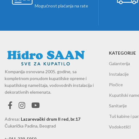
Mogućnost plaćanja na rate
KATEGORIJE
Galanterija
Kompanija osnovana 2005. godine, sa
Instalacije
kompletnom ponudom kupatilske opreme i
Pločice
kupatilskog nameštaja, vodovodnih instalacija i
dekorativnih elemenata.
Kupatilski name
Sanitarije
Tuš kabine i pa
Adresa
:
Lazarevački drum II red, br.17
Čukarička Padina, Beograd
Vodokotlići
t:
011-239-5959