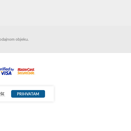
rodajnom objeku.
IŠE
PRIHVATAM