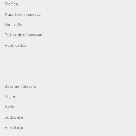
Pločice
Kupatilski nameštaj
Sanitarije
Tuš kabine i paravani
Vodokotlići
Baterije - Slavine
Bojleri
Kade
Sudopere
Ventilatori