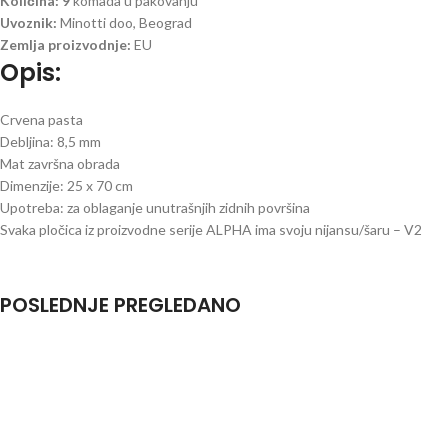
Količina: 9
komada u pakovanju
Uvoznik:
Minotti doo, Beograd
Zemlja proizvodnje:
EU
Opis:
Crvena pasta
Debljina: 8,5 mm
Mat završna obrada
Dimenzije: 25 x 70 cm
Upotreba: za oblaganje unutrašnjih zidnih površina
Svaka pločica iz proizvodne serije ALPHA ima svoju nijansu/šaru – V2
POSLEDNJE PREGLEDANO