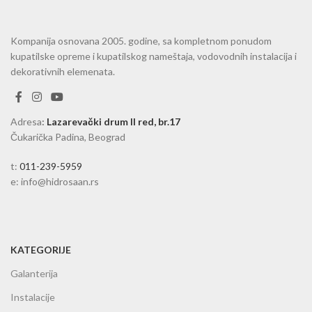
Kompanija osnovana 2005. godine, sa kompletnom ponudom
kupatilske opreme i kupatilskog nameštaja, vodovodnih instalacija i
dekorativnih elemenata.
Adresa
:
Lazarevački drum II red, br.17
Čukarička Padina, Beograd
t:
011-239-5959
e: info@hidrosaan.rs
KATEGORIJE
Galanterija
Instalacije