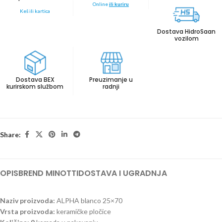
Online
ili kuriru
Keš ili kartica
Dostava HidroSaan
vozilom
Dostava BEX
Preuzimanje u
kurirskom službom
radnji
Share:
OPIS
BREND MINOTTI
DOSTAVA I UGRADNJA
Naziv proizvoda:
ALPHA blanco 25×70
Vrsta proizvoda:
keramičke pločice