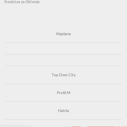
Sredstva za čišćenje
Alaplana
Top Dom City
Profil M
Hatria
DODAJ