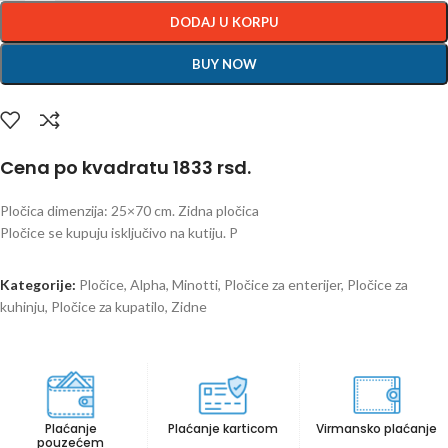
DODAJ U KORPU
BUY NOW
Cena po kvadratu 1833 rsd.
Pločica dimenzija: 25×70 cm. Zidna pločica
Pločice se kupuju isključivo na kutiju. P
Kategorije:
Pločice
,
Alpha
,
Minotti
,
Pločice za enterijer
,
Pločice za
kuhinju
,
Pločice za kupatilo
,
Zidne
Plaćanje
Plaćanje karticom
Virmansko plaćanje
pouzećem