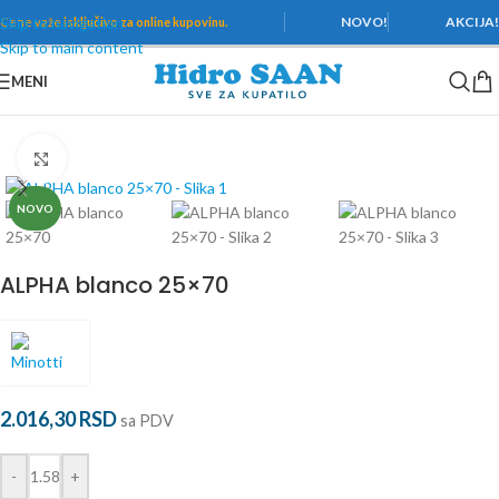
Skip to navigation
NOVO!
AKCIJA
Cene važe
isključivo za online kupovinu.
Skip to main content
MENI
Početna
/
Pločice
/
Minotti
/
Alpha
Povećaj
NOVO
ALPHA blanco 25×70
2.016,30
RSD
sa PDV
-
+