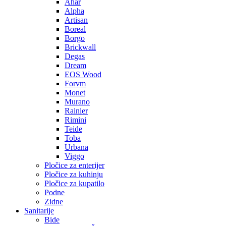
Ahar
Alpha
Artisan
Boreal
Borgo
Brickwall
Degas
Dream
EOS Wood
Forvm
Monet
Murano
Rainier
Rimini
Teide
Toba
Urbana
Viggo
Pločice za enterijer
Pločice za kuhinju
Pločice za kupatilo
Podne
Zidne
Sanitarije
Bide