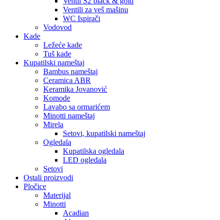
Ventil S2 black & gold
Ventili za veš mašinu
WC Ispirači
Vodovod
Kade
Ležeće kade
Tuš kade
Kupatilski nameštaj
Bambus nameštaj
Ceramica ABR
Keramika Jovanović
Komode
Lavabo sa ormarićem
Minotti nameštaj
Mirela
Setovi, kupatilski nameštaj
Ogledala
Kupatilska ogledala
LED ogledala
Setovi
Ostali proizvodi
Pločice
Materijal
Minotti
Acadian