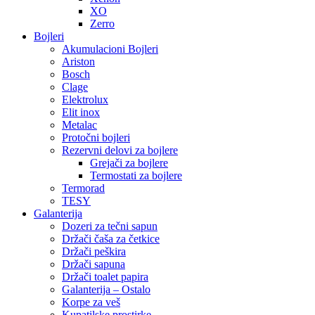
XO
Zerro
Bojleri
Akumulacioni Bojleri
Ariston
Bosch
Clage
Elektrolux
Elit inox
Metalac
Protočni bojleri
Rezervni delovi za bojlere
Grejači za bojlere
Termostati za bojlere
Termorad
TESY
Galanterija
Dozeri za tečni sapun
Držači čaša za četkice
Držači peškira
Držači sapuna
Držači toalet papira
Galanterija – Ostalo
Korpe za veš
Kupatilske prostirke