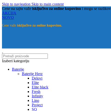
Skip to navigation
Skip to main content
Cene na sajtu važe
isključivo za online kupovinu
i mogu se razlikov
AKCIJA
NOVO
Cene važe
isključivo za online kupovinu.
Izaberi kategoriju
Baterije
Baterije Herz
Delovi
Elite
Elite black
Fresh
Infinity
Lino
Project
SQ