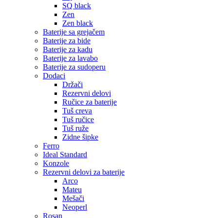
SQ black
Zen
Zen black
Baterije sa grejačem
Baterije za bide
Baterije za kadu
Baterije za lavabo
Baterije za sudoperu
Dodaci
Držači
Rezervni delovi
Ručice za baterije
Tuš creva
Tuš ručice
Tuš ruže
Zidne šipke
Ferro
Ideal Standard
Konzole
Rezervni delovi za baterije
Arco
Mateu
Mešači
Neoperl
Rosan