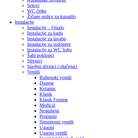
Setovi
WC četke
Žičane police za kupatilo
Instalacije
Instalacije – Ostalo
Instalacije za kadu
Instalacije za lavabo
Instalacije za sudopere
Instalacije za WC šolju
Šaht poklopci
Slivnici
Spoljni slivnici i olučnjaci
Ventili
Baštenski ventili
Dugme
Keramic
Klasik
Klasik Fumme
Medical
Nostalgija
Propusni
Sigurnosni ventili
Ugaoni
Ugaoni ventili