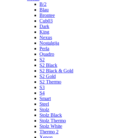
B/2
Blau
Brontee
Cub03
Dark
King
Nexus
Nostalgija
Perla
Quadro
S2
S2 Black
S2 Black & Gold
S2 Gold
S2 Thermo
S3
S4
Smart
Steel
Stolz
Stolz Black
Stolz Thermo
Stolz White
Thermo 2
Xenon