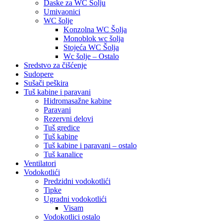
Daske za WC Šolju
Umivaonici
WC šolje
Konzolna WC Šolja
Monoblok wc šolja
Stojeća WC Šolja
Wc šolje – Ostalo
Sredstvo za čišćenje
Sudopere
Sušači peškira
Tuš kabine i paravani
Hidromasažne kabine
Paravani
Rezervni delovi
Tuš gredice
Tuš kabine
Tuš kabine i paravani – ostalo
Tuš kanalice
Ventilatori
Vodokotlići
Predzidni vodokotlići
Tipke
Ugradni vodokotlići
Visam
Vodokotlici ostalo