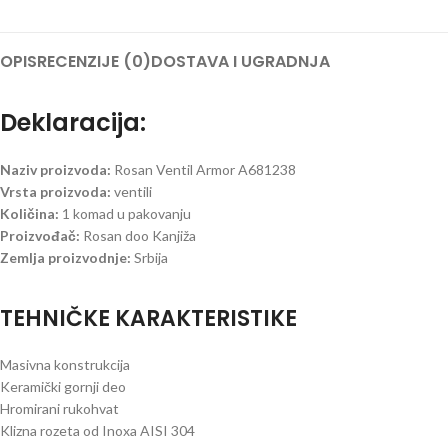
OPIS
RECENZIJE (0)
DOSTAVA I UGRADNJA
Deklaracija:
Naziv proizvoda:
Rosan Ventil Armor A681238
Vrsta proizvoda:
ventili
Količina:
1 komad u pakovanju
Proizvođač:
Rosan doo Kanjiža
Zemlja proizvodnje:
Srbija
TEHNIČKE KARAKTERISTIKE
Masivna konstrukcija
Keramički gornji deo
Hromirani rukohvat
Klizna rozeta od Inoxa AISI 304