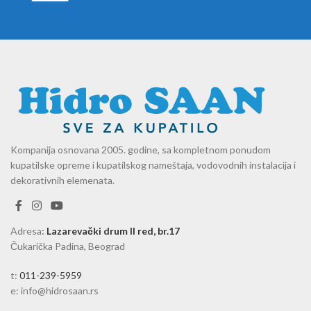
Kompanija osnovana 2005. godine, sa kompletnom ponudom
kupatilske opreme i kupatilskog nameštaja, vodovodnih instalacija i
dekorativnih elemenata.
Adresa
:
Lazarevački drum II red, br.17
Čukarička Padina, Beograd
t:
011-239-5959
e: info@hidrosaan.rs