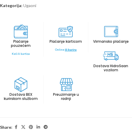
Kategorija:
Ugaoni
Plaćanje
Plaćanje karticom
Virmansko plaćanje
pouzećem
Online
ili kuriru
Keš ili kartica
Dostava HidroSaan
vozilom
Dostava BEX
Preuzimanje u
kurirskom službom
radnji
Share: