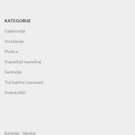
KATEGORIJE
Galanterija
Instalacije
Pločice
Kupatilski nameštaj
Sanitarije
Tuš kabine i paravani
Vodokotlići
Baterije - Slavine