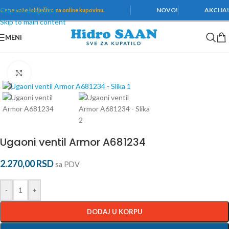
Skip to navigation
NOVO!
AKCIJA
Cene važe
isključivo za online kupovinu.
Skip to main content
MENI
Početna
/
Instalacije
/
Ventili
/
Ugaoni
Povećaj
Ugaoni ventil Armor A681234
2.270,00
RSD
sa PDV
-
+
DODAJ U KORPU