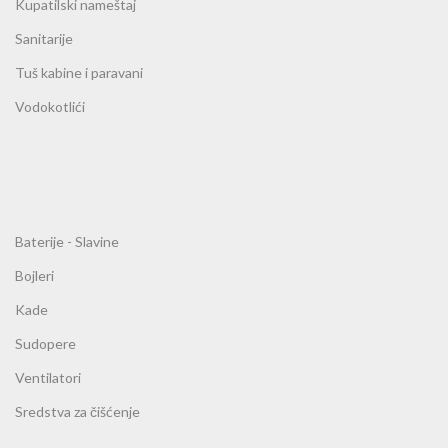
Kupatilski nameštaj
Sanitarije
Tuš kabine i paravani
Vodokotlići
Baterije - Slavine
Bojleri
Kade
Sudopere
Ventilatori
Sredstva za čišćenje