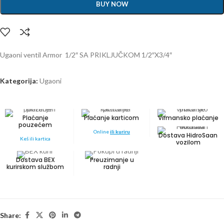
BUY NOW
Ugaoni ventil Armor 1/2″ SA PRIKLJUČKOM 1/2″X3/4″
Kategorija:
Ugaoni
Plaćanje
Plaćanje karticom
Virmansko plaćanje
pouzećem
Online
ili kuriru
Dostava HidroSaan
Keš ili kartica
vozilom
Dostava BEX
Preuzimanje u
kurirskom službom
radnji
Share: