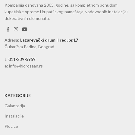
Kompanija osnovana 2005. godine, sa kompletnom ponudom
kupatilske opreme i kupatilskog nameštaja, vodovodnih instalacija i
dekorativnih elemenata.
Adresa
:
Lazarevački drum II red, br.17
Čukarička Padina, Beograd
t:
011-239-5959
e: info@hidrosaan.rs
KATEGORIJE
Galanterija
Instalacije
Pločice