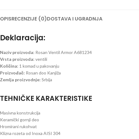
OPIS
RECENZIJE (0)
DOSTAVA I UGRADNJA
Deklaracija:
Naziv proizvoda:
Rosan Ventil Armor A681234
Vrsta proizvoda:
ventili
Količina:
1 komad u pakovanju
Proizvođač:
Rosan doo Kanjiža
Zemlja proizvodnje:
Srbija
TEHNIČKE KARAKTERISTIKE
Masivna konstrukcija
Keramički gornji deo
Hromirani rukohvat
Klizna rozeta od Inoxa AISI 304