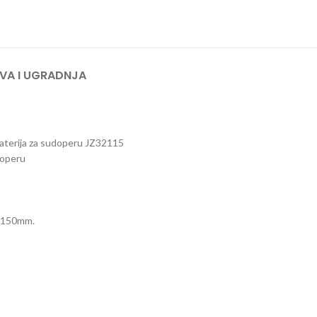
VA I UGRADNJA
aterija za sudoperu JZ32115
doperu
iv 150mm.