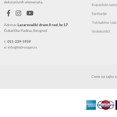
dekorativnih elemenata.
Kupatilski name
Sanitarije
Tuš kabine i pa
Adresa
:
Lazarevački drum II red, br.17
Čukarička Padina, Beograd
Vodokotlići
t:
011-239-5959
e: info@hidrosaan.rs
Cene na sajtu 