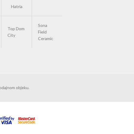
Hatria
Sona
Top Dom
Field
City
Ceramic
rodajnom objeku.