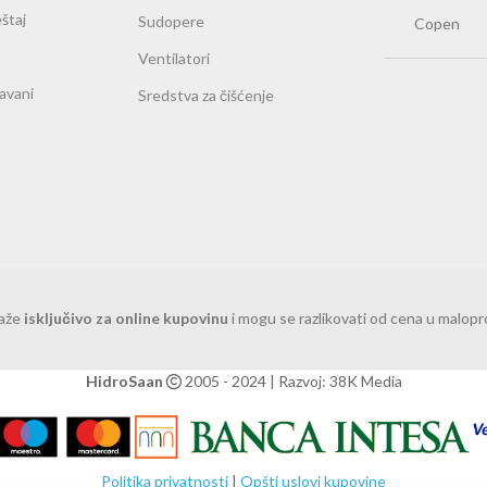
štaj
Sudopere
Copen
Ventilatori
ravani
Sredstva za čišćenje
važe
isključivo za online kupovinu
i mogu se razlikovati od cena u malop
HidroSaan
2005 - 2024 | Razvoj: 38K Media
Politika privatnosti
|
Opšti uslovi kupovine