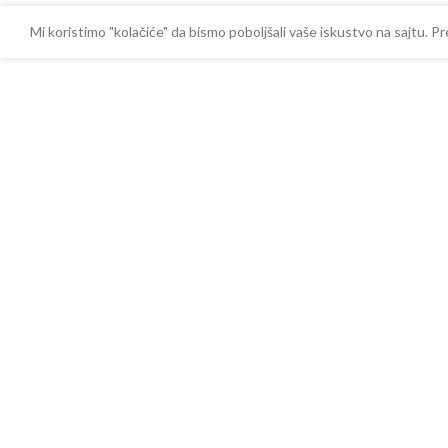
Mi koristimo "kolačiće" da bismo poboljšali vaše iskustvo na sajtu.
9.801,00
R
Rosan Zerro Baterija za sudoperu JZ32115
sa 