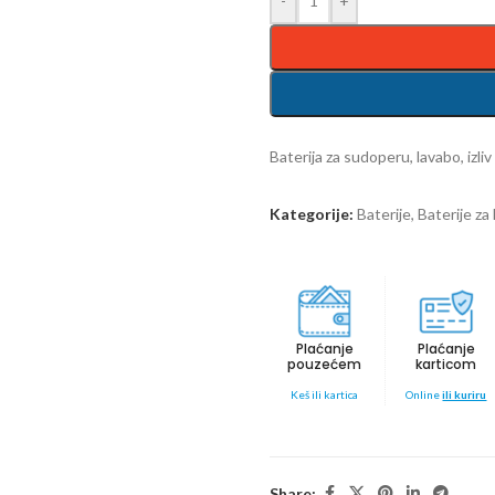
-
+
Baterija za sudoperu, lavabo, izl
Kategorije:
Baterije
,
Baterije za
Plaćanje
Plaćanje
pouzećem
karticom
Keš ili kartica
Online
ili kuriru
Share: