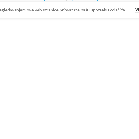
 Pregledavanjem ove veb stranice prihvatate našu upotrebu kolačića.
V
-
+
SD
DODAJ U KORPU
PDV
BUY NOW