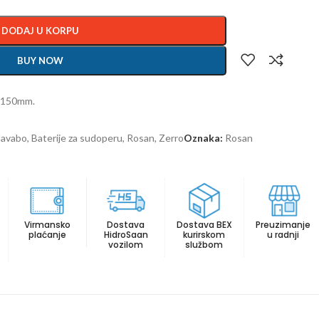
DODAJ U KORPU
BUY NOW
iv 150mm.
 lavabo
,
Baterije za sudoperu
,
Rosan
,
Zerro
Oznaka:
Rosan
Virmansko
Dostava
Dostava BEX
Preuzimanje
plaćanje
HidroSaan
kurirskom
u radnji
vozilom
službom