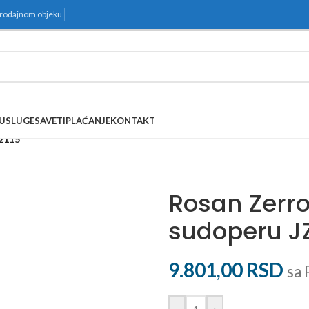
prodajnom objeku.
USLUGE
SAVETI
PLAĆANJE
KONTAKT
32115
Rosan Zerro
sudoperu J
9.801,00
RSD
sa