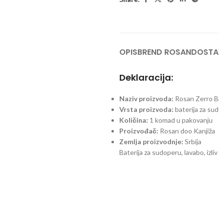
OPIS
BREND ROSAN
DOSTA
Deklaracija:
Naziv proizvoda:
Rosan Zerro B
Vrsta proizvoda:
baterija za su
Količina:
1 komad u pakovanju
Proizvođač:
Rosan doo Kanjiža
Zemlja proizvodnje:
Srbija
Baterija za sudoperu, lavabo, izl