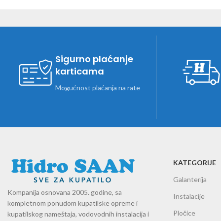
Sigurno plaćanje
karticama
Mogućnost plaćanja na rate
KATEGORIJE
Galanterija
Kompanija osnovana 2005. godine, sa
Instalacije
kompletnom ponudom kupatilske opreme i
Pločice
kupatilskog nameštaja, vodovodnih instalacija i