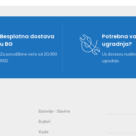
Besplatna dostava
Potrebna v
u BG
ugradnja?
Za porudžbine veće od 20,000
Uz dostavu nudimo
RSD
ugradnje.
Baterije - Slavine
Bojleri
Kade