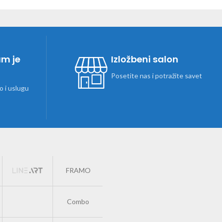
am je
Izložbeni salon
Posetite nas i potražite savet
 i uslugu
FRAMO
Combo