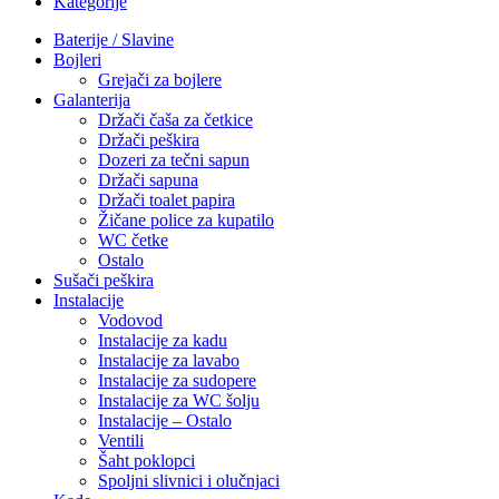
Kategorije
Baterije / Slavine
Bojleri
Grejači za bojlere
Galanterija
Držači čaša za četkice
Držači peškira
Dozeri za tečni sapun
Držači sapuna
Držači toalet papira
Žičane police za kupatilo
WC četke
Ostalo
Sušači peškira
Instalacije
Vodovod
Instalacije za kadu
Instalacije za lavabo
Instalacije za sudopere
Instalacije za WC šolju
Instalacije – Ostalo
Ventili
Šaht poklopci
Spoljni slivnici i olučnjaci