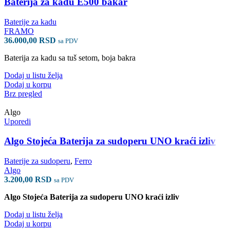
Baterija za kadu E500 bakar
Baterije za kadu
FRAMO
36.000,00
RSD
sa PDV
Baterija za kadu sa tuš setom, boja bakra
Dodaj u listu želja
Dodaj u korpu
Brz pregled
Algo
Uporedi
Algo Stojeća Baterija za sudoperu UNO kraći izliv
Baterije za sudoperu
,
Ferro
Algo
3.200,00
RSD
sa PDV
Algo Stojeća Baterija za sudoperu UNO kraći izliv
Dodaj u listu želja
Dodaj u korpu