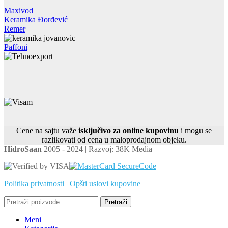
Maxivod
Keramika Đorđević
Remer
Paffoni
Cene na sajtu važe
isključivo za online kupovinu
i mogu se
razlikovati od cena u maloprodajnom objeku.
HidroSaan
2005 - 2024 | Razvoj: 38K Media
Politika privatnosti
|
Opšti uslovi kupovine
Pretraži
Meni