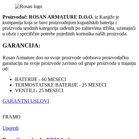
Proizvođač: ROSAN ARMATURE D.O.O.
iz Kanjiže je
kompanija koja se bavi proizvodnjom kupatilskih baterija i
proizvoda srodnih kategorija rađenih po zahtevima tržišta, uzimajući
u obzir i specifične potrebe pojedinih korisnika naših proizvoda.
GARANCIJA
:
Rosan Armature doo na svoje proizvode odobrava proizvođačku
garanaciju na svoje proizvode zavisno od grupe proizvoda u trajanju
od:
BATERIJE - 60 MESECI
TERMOSTATSKE BATERIJE - 25 MESECI
VENTILI - 25 MESECI
GARANTNI USLOVI
FRAMO
Uporedi