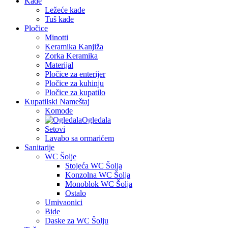
Kade
Ležeće kade
Tuš kade
Pločice
Minotti
Keramika Kanjiža
Zorka Keramika
Materijal
Pločice za enterijer
Pločice za kuhinju
Pločice za kupatilo
Kupatilski Nameštaj
Komode
Ogledala
Setovi
Lavabo sa ormarićem
Sanitarije
WC Šolje
Stojeća WC Šolja
Konzolna WC Šolja
Monoblok WC Šolja
Ostalo
Umivaonici
Bide
Daske za WC Šolju