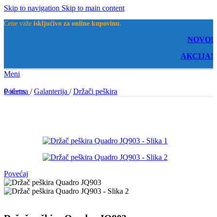
Skip to navigation
Skip to main content
Cene važe
isključivo za online kupovinu.
NOVO!
AKCIJA!
Meni
0
Početna
items
/
Galanterija
/
Držači peškira
Povećaj