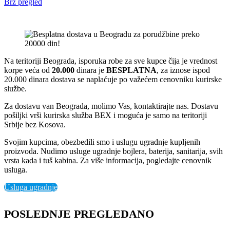
Brz pregled
Na teritoriji Beograda, isporuka robe za sve kupce čija je vrednost
korpe veća od
2
0.000
dinara je
BESPLATNA
, za iznose ispod
20.000 dinara dostava se naplaćuje po važećem cenovniku kurirske
službe.
Za dostavu van Beograda, molimo Vas, kontaktirajte nas. Dostavu
pošiljki vrši kurirska služba BEX i moguća je samo na teritoriji
Srbije bez Kosova.
Svojim kupcima, obezbedili smo i uslugu ugradnje kupljenih
proizvoda. Nudimo usluge ugradnje bojlera, baterija, sanitarija, svih
vrsta kada i tuš kabina. Za više informacija, pogledajte cenovnik
usluga.
Usluga ugradnje
POSLEDNJE PREGLEDANO