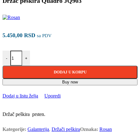
Držač peškira Quadro JQ903
5.450,00
RSD
sa PDV
Držač peškira Quadro JQ903 količina
-
+
DODAJ U KORPU
Buy now
Dodaj u listu želja
Uporedi
Držač peškira prsten.
Kategorije:
Galanterija
,
Držači peškira
Oznaka:
Rosan