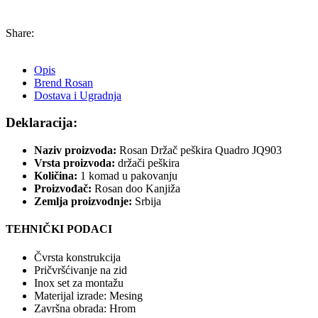
Share:
Opis
Brend Rosan
Dostava i Ugradnja
Deklaracija:
Naziv proizvoda:
Rosan Držač peškira Quadro JQ903
Vrsta proizvoda:
držači peškira
Količina:
1 komad u pakovanju
Proizvođač:
Rosan doo Kanjiža
Zemlja proizvodnje:
Srbija
TEHNIČKI PODACI
Čvrsta konstrukcija
Pričvršćivanje na zid
Inox set za montažu
Materijal izrade: Mesing
Završna obrada: Hrom