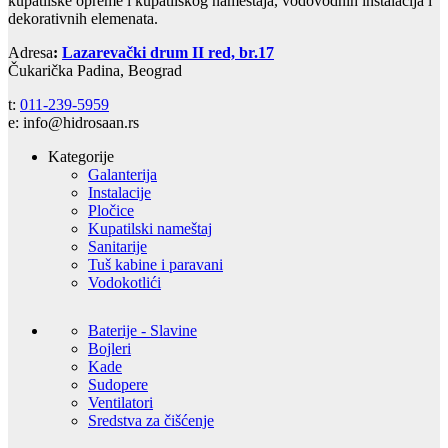
kupatilske opreme i kupatilskog nameštaja, vodovodnih instalacija i
dekorativnih elemenata.
Adresa
:
Lazarevački drum II red, br.17
Čukarička Padina, Beograd
t:
011-239-5959
e: info@hidrosaan.rs
Kategorije
Galanterija
Instalacije
Pločice
Kupatilski nameštaj
Sanitarije
Tuš kabine i paravani
Vodokotlići
Baterije - Slavine
Bojleri
Kade
Sudopere
Ventilatori
Sredstva za čišćenje