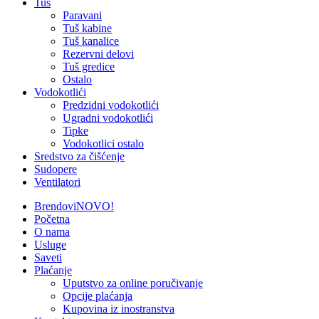
Tuš
Paravani
Tuš kabine
Tuš kanalice
Rezervni delovi
Tuš gredice
Ostalo
Vodokotlići
Predzidni vodokotlići
Ugradni vodokotlići
Tipke
Vodokotlici ostalo
Sredstvo za čišćenje
Sudopere
Ventilatori
Brendovi
NOVO!
Početna
O nama
Usluge
Saveti
Plaćanje
Uputstvo za online poručivanje
Opcije plaćanja
Kupovina iz inostranstva