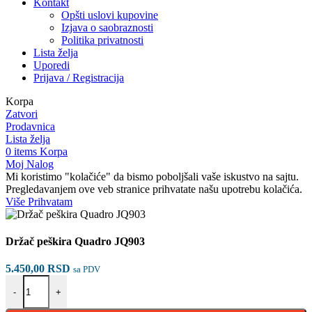
Kontakt
Opšti uslovi kupovine
Izjava o saobraznosti
Politika privatnosti
Lista želja
Uporedi
Prijava / Registracija
Korpa
Zatvori
Prodavnica
Lista želja
0
items
Korpa
Moj Nalog
Mi koristimo "kolačiće" da bismo poboljšali vaše iskustvo na sajtu.
Pregledavanjem ove veb stranice prihvatate našu upotrebu kolačića.
Više
Više
Prihvatam
Držač peškira Quadro JQ903
5.450,00
RSD
sa PDV
Držač peškira Quadro JQ903 količina
-
+