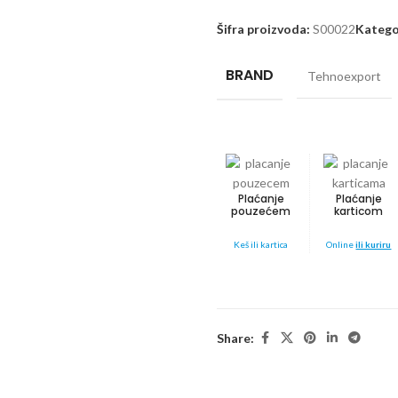
Šifra proizvoda:
S00022
Katego
BRAND
Tehnoexport
Plaćanje
Plaćanje
pouzećem
karticom
Keš ili kartica
Online
ili kuriru
Share: