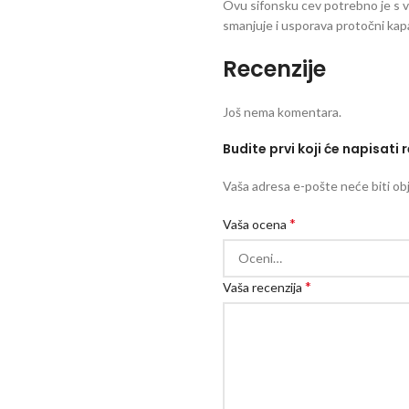
Ovu sifonsku cev potrebno je s vre
smanjuje i usporava protočni kap
Recenzije
Još nema komentara.
Budite prvi koji će napisati r
Vaša adresa e-pošte neće biti obj
*
Vaša ocena
*
Vaša recenzija