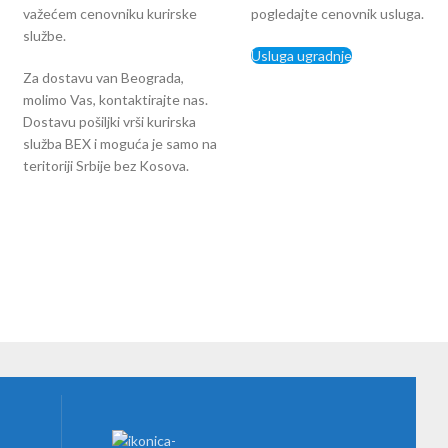
važećem cenovniku kurirske
pogledajte cenovnik usluga.
službe.
Usluga ugradnje
Za dostavu van Beograda,
molimo Vas, kontaktirajte nas.
Dostavu pošiljki vrši kurirska
služba BEX i moguća je samo na
teritoriji Srbije bez Kosova.