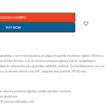
DODAJ U KORPU
BUY NOW
 ugradnju u sve vrste lavaboa pružajući kupatilu moderan izgled. Sifoni su
i prečnika 40 mm. Cev je iznutra potpuno glatka dok je spoljašnjost
apter sifona ima dva prečnika različitih veličina. Za kanalizacionu cev od
a za olovni odvod cevi 5/4“, adapter ima prečnik 29/32 mm.
m, iznutra potpuno glatka, spolja spiralno motana
vnom gumicom
/4″ olovnu odvodnu cev