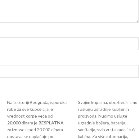
Na teritoriji Beograda, isporuka
Svojim kupcima, obezbedili smo
robe za sve kupce čija je
i uslugu ugradnje kupljenih
vrednost korpe veća od
proizvoda. Nudimo usluge
2
0.000
dinara je
BESPLATNA
,
ugradnje bojlera, baterija,
za iznose ispod 20.000 dinara
sanitarija, svih vrsta kada i tuš
dostava se naplaćuje po
kabina. Za više informacija,