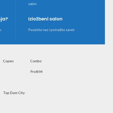
nja?
Izložbeni salon
e.
Posetite nas i potražite savet
Copen
Combo
Profil M
Top Dom City