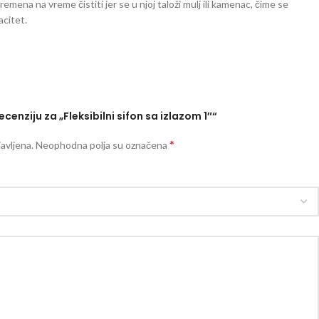
mena na vreme čistiti jer se u njoj taloži mulj ili kamenac, čime se
acitet.
ecenziju za „Fleksibilni sifon sa izlazom 1″“
*
avljena.
Neophodna polja su označena