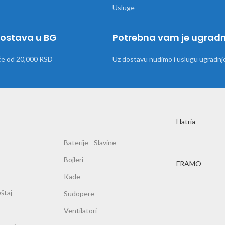
dostava u BG
Potrebna vam je ugrad
će od 20,000 RSD
Uz dostavu nudimo i uslugu ugradnj
Hatria
Baterije - Slavine
Bojleri
FRAMO
Kade
štaj
Sudopere
Ventilatori