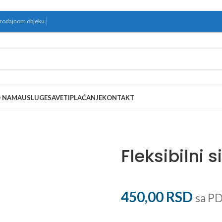
prodajnom objeku.
 NAMA
USLUGE
SAVETI
PLAĆANJE
KONTAKT
Fleksibilni s
450,00
RSD
sa P