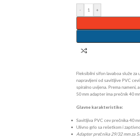
-
+
Fleksibilni sifon lavaboa služe za
napravljeni od savitljive PVC cev
spiralno uvijena. Prema nameni, ad
50 mm adapter ima prečnik 40 mm 
Glavne karakteristike:
Savitljiva PVC cev prečnika 40 m
Ulivno grlo sa rešetkom i zapti
Adapter prečnika 29/32 mm za 5