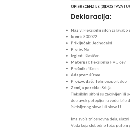
OPIS
RECENZIJE (0)
DOSTAVA I 
Deklaracija:
Naziv:
Fleksibilni sifon za lavabo 
Ident:
S00022
Priključak:
Jednodelni
Preliv:
Ne
Izgled:
Klasičan
Materijal:
fleksibilna PVC cev
Prečnik:
40mm
Adapter:
40mm
Proizvođač
: Tehnoexport doo
Zemlja
porekla
: Srbija
Fleksibilni sifoni su zakrivljeni i
deo uvek potopljen u vodu, bilo da
iskrivljenog slova I ili slova U.
Ima svoja tri osnovna dela, ulazni 
Voda koja slobodno teče putem gra