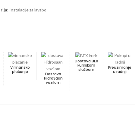
rija:
Instalacije za lavabo
Dostava BEX
kurirskom
Virmansko
Preuzimanje
službom
plaćanje
u radnji
Dostava
HidroSaan
vozilom