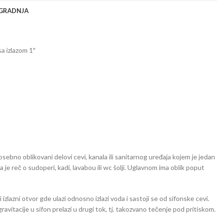
UGRADNJA
sa izlazom 1″
li posebno oblikovani delovi cevi, kanala ili sanitarnog uređaja kojem je jedan
 je reč o sudoperi, kadi, lavabou ili wc šolji. Uglavnom ima oblik poput
i izlazni otvor gde ulazi odnosno izlazi voda i sastoji se od sifonske cevi.
vitacije u sifon prelazi u drugi tok, tj. takozvano tečenje pod pritiskom.