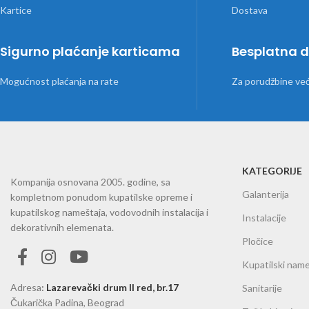
Sigurno plaćanje karticama
Besplatna 
Mogućnost plaćanja na rate
Za porudžbine ve
KATEGORIJE
Kompanija osnovana 2005. godine, sa
Galanterija
kompletnom ponudom kupatilske opreme i
kupatilskog nameštaja, vodovodnih instalacija i
Instalacije
dekorativnih elemenata.
Pločice
Kupatilski name
Adresa
:
Lazarevački drum II red, br.17
Sanitarije
Čukarička Padina, Beograd