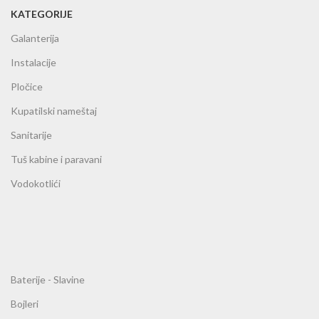
KATEGORIJE
Galanterija
Instalacije
Pločice
Kupatilski nameštaj
Sanitarije
Tuš kabine i paravani
Vodokotlići
Baterije - Slavine
Bojleri