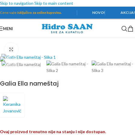
Skip to navigation
Skip to main content
NOVO!
AKCIJA
Cene važe
isključivo za online kupovinu.
MENI
Početna
/
Kupatilski nameštaj
/
Ogledala
/
Kupatilska ogledala
Povećaj
Galia Ella nameštaj
Ovaj proizvod trenutno nije na stanju i nije dostupan.