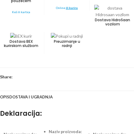
pouzećem
Online
ili kuriru
Keš ili kartica
Dostava HidroSaan
vozilom
Dostava BEX
Preuzimanje u
kurirskom službom
radnji
Share:
OPIS
DOSTAVA I UGRADNJA
Deklaracija:
Naziv proizvoda: