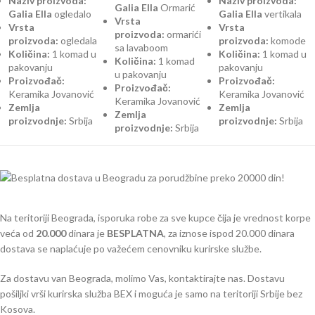
Naziv proizvoda:
Naziv proizvoda:
Galia Ella
Ormarić
Galia Ella
ogledalo
Galia Ella
vertikala
Vrsta
Vrsta
Vrsta
proizvoda:
ormarići
proizvoda:
ogledala
proizvoda:
komode
sa lavaboom
Količina:
1 komad u
Količina:
1 komad u
Količina:
1 komad
pakovanju
pakovanju
u pakovanju
Proizvođač:
Proizvođač:
Proizvođač:
Keramika Jovanović
Keramika Jovanović
Keramika Jovanović
Zemlja
Zemlja
Zemlja
proizvodnje:
Srbija
proizvodnje:
Srbija
proizvodnje:
Srbija
Na teritoriji Beograda, isporuka robe za sve kupce čija je vrednost korpe
veća od
2
0.000
dinara je
BESPLATNA
, za iznose ispod 20.000 dinara
dostava se naplaćuje po važećem cenovniku kurirske službe.
Za dostavu van Beograda, molimo Vas, kontaktirajte nas. Dostavu
pošiljki vrši kurirska služba BEX i moguća je samo na teritoriji Srbije bez
Kosova.