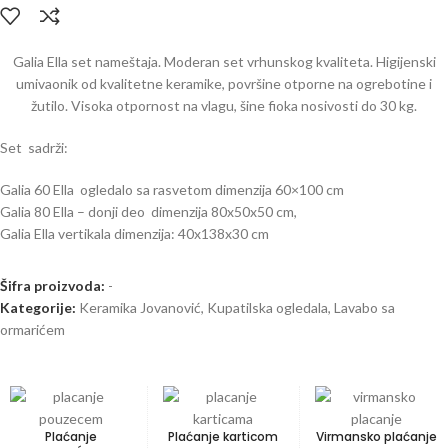
Galia Ella set nameštaja. Moderan set vrhunskog kvaliteta. Higijenski
umivaonik od kvalitetne keramike, površine otporne na ogrebotine i
žutilo. Visoka otpornost na vlagu, šine fioka nosivosti do 30 kg.
Set sadrži:
Galia 60 Ella ogledalo sa rasvetom dimenzija 60×100 cm
Galia 80 Ella – donji deo dimenzija 80x50x50 cm,
Galia Ella vertikala dimenzija: 40x138x30 cm
Šifra proizvoda:
-
Kategorije:
Keramika Jovanović
,
Kupatilska ogledala
,
Lavabo sa
ormarićem
Plaćanje
Plaćanje karticom
Virmansko plaćanje