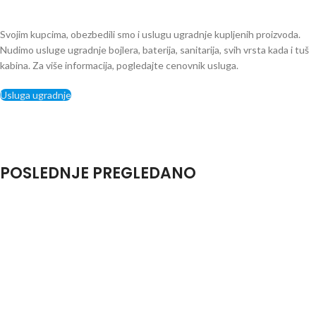
Svojim kupcima, obezbedili smo i uslugu ugradnje kupljenih proizvoda.
Nudimo usluge ugradnje bojlera, baterija, sanitarija, svih vrsta kada i tuš
kabina. Za više informacija, pogledajte cenovnik usluga.
Usluga ugradnje
POSLEDNJE PREGLEDANO