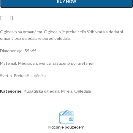
BUY NOW
Ogledalo sa ormarićem. Ogledalo je preko celih širih vrata a dodatni
ormarić bez ogledala je pored ogledala.
Dimenenzije: 55×65
Materijal: Medijapan, iverica, zaštićeno poliuretanom
Svetlo, Prekdač, Utičnica
Kategorije:
Kupatilska ogledala
,
Mirela
,
Ogledala
Plaćanje pouzećem