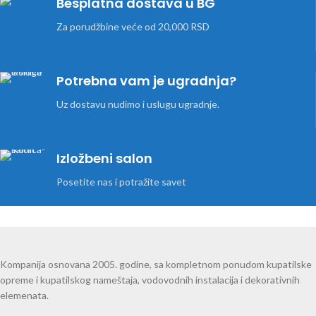
Besplatna dostava u BG
Za porudžbine veće od 20,000 RSD
Potrebna vam je ugradnja?
Uz dostavu nudimo i uslugu ugradnje.
Izložbeni salon
Posetite nas i potražite savet
Kompanija osnovana 2005. godine, sa kompletnom ponudom kupatilske
opreme i kupatilskog nameštaja, vodovodnih instalacija i dekorativnih
elemenata.