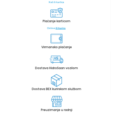
Keš ili kartica
Plaćanje karticom
Online
ili kuriru
Virmansko plaćanje
Dostava HidroSaan vozilom
Dostava BEX kurirskom službom
Preuzimanje u radnji