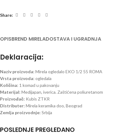
Share:
OPIS
BREND MIRELA
DOSTAVA I UGRADNJA
Deklaracija:
Naziv proizvoda:
Mirela ogledalo EKO 1/2 55 ROMA
Vrsta proizvoda:
ogledala
Količina:
1 komad u pakovanju
Materijal:
Medijapan, iverica. Zaštićena poliuretanom
Proizvođač:
Kubis ZTKR
Distributer:
Mirela keramika doo, Beograd
Zemlja proizvodnje:
Srbija
POSLEDNJE PREGLEDANO