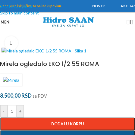
Skip to navigation
NOVO!
AKCIJA
Cene važe
isključivo za online kupovinu.
Skip to main content
MENI
Početna
/
Kupatilski nameštaj
/
Ogledala
/
Kupatilska ogledala
Povećaj
Mirela ogledalo EKO 1/2 55 ROMA
8.500,00
RSD
sa PDV
-
+
DODAJ U KORPU