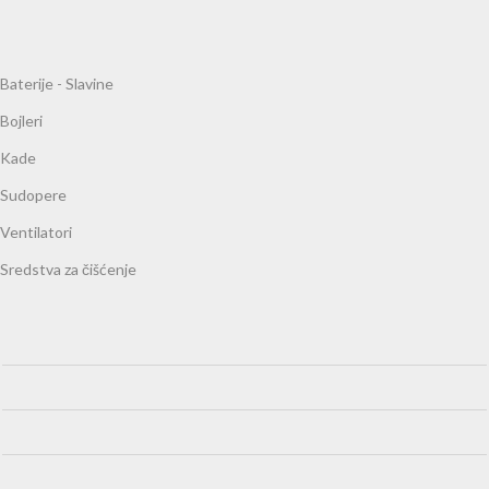
Baterije - Slavine
Bojleri
Kade
Sudopere
Ventilatori
Sredstva za čišćenje