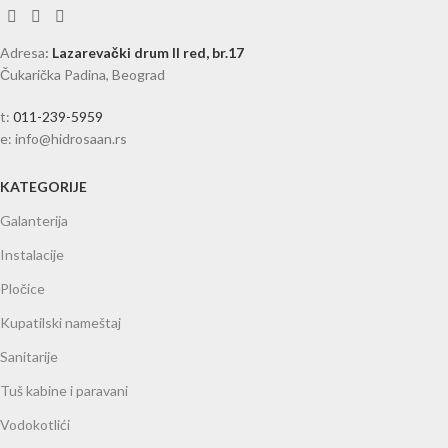
Adresa
:
Lazarevački drum II red, br.17
Čukarička Padina, Beograd
t:
011-239-5959
e: info@hidrosaan.rs
KATEGORIJE
Galanterija
Instalacije
Pločice
Kupatilski nameštaj
Sanitarije
Tuš kabine i paravani
Vodokotlići