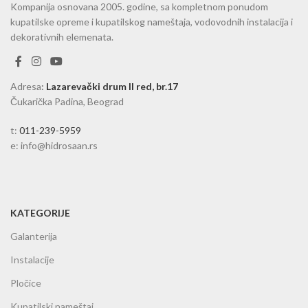
Kompanija osnovana 2005. godine, sa kompletnom ponudom
kupatilske opreme i kupatilskog nameštaja, vodovodnih instalacija i
dekorativnih elemenata.
Adresa
:
Lazarevački drum II red, br.17
Čukarička Padina, Beograd
t:
011-239-5959
e: info@hidrosaan.rs
KATEGORIJE
Galanterija
Instalacije
Pločice
Kupatilski nameštaj