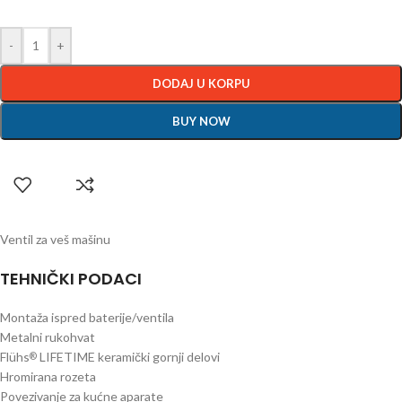
-
+
DODAJ U KORPU
BUY NOW
Ventil za veš mašinu
TEHNIČKI PODACI
Montaža ispred baterije/ventila
Metalni rukohvat
Flühs
LIFETIME keramički gornji delovi
®
Hromirana rozeta
Povezivanje za kućne aparate