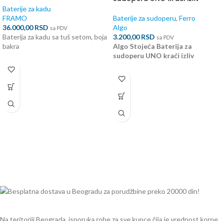
Baterije za kadu
FRAMO
Baterije za sudoperu
,
Ferro
36.000,00
RSD
Algo
sa PDV
Baterija za kadu sa tuš setom, boja
3.200,00
RSD
sa PDV
bakra
Algo Stojeća Baterija za
sudoperu UNO kraći izliv
Na teritoriji Beograda, isporuka robe za sve kupce čija je vrednost korpe