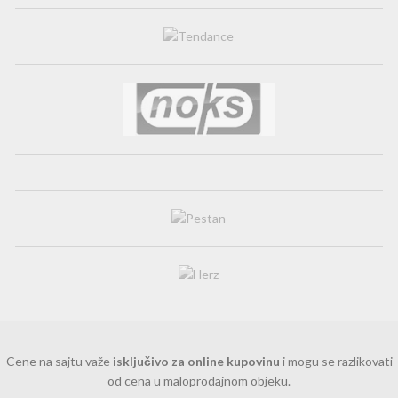
Cene na sajtu važe
isključivo za online kupovinu
i mogu se razlikovati
od cena u maloprodajnom objeku.