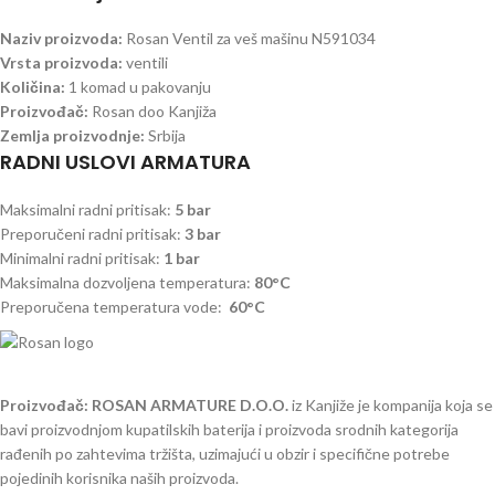
Naziv proizvoda:
Rosan Ventil za veš mašinu N591034
Vrsta proizvoda:
ventili
Količina:
1 komad u pakovanju
Proizvođač:
Rosan doo Kanjiža
Zemlja proizvodnje:
Srbija
RADNI USLOVI ARMATURA
Maksimalni radni pritisak:
5 bar
Preporučeni radni pritisak:
3 bar
Minimalni radni pritisak:
1 bar
Maksimalna dozvoljena temperatura:
80°C
Preporučena temperatura vode:
60°C
Proizvođač: ROSAN ARMATURE D.O.O.
iz Kanjiže je kompanija koja se
bavi proizvodnjom kupatilskih baterija i proizvoda srodnih kategorija
rađenih po zahtevima tržišta, uzimajući u obzir i specifične potrebe
pojedinih korisnika naših proizvoda.