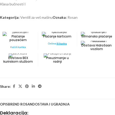
Klasa bučnosti I
Kategorija:
Ventili za veš mašinu
Oznaka:
Rosan
Plaćanje
Plaćanje karticom
Virmansko plaćanje
pouzećem
Online
ili kuriru
Dostava HidroSaan
Keš ili kartica
vozilom
Dostava BEX
Preuzimanje u
kurirskom službom
radnji
Share:
OPIS
BREND ROSAN
DOSTAVA I UGRADNJA
Deklaracija: