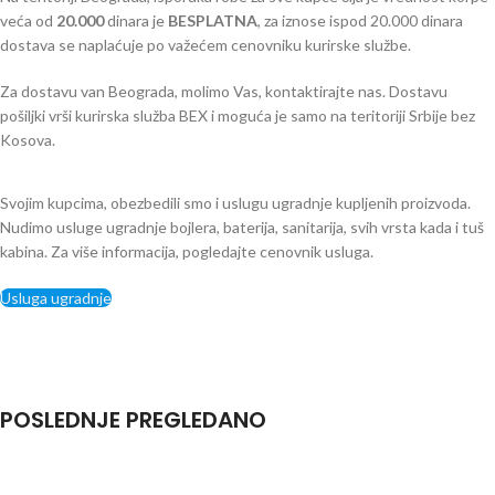
veća od
2
0.000
dinara je
BESPLATNA
, za iznose ispod 20.000 dinara
dostava se naplaćuje po važećem cenovniku kurirske službe.
Za dostavu van Beograda, molimo Vas, kontaktirajte nas. Dostavu
pošiljki vrši kurirska služba BEX i moguća je samo na teritoriji Srbije bez
Kosova.
Svojim kupcima, obezbedili smo i uslugu ugradnje kupljenih proizvoda.
Nudimo usluge ugradnje bojlera, baterija, sanitarija, svih vrsta kada i tuš
kabina. Za više informacija, pogledajte cenovnik usluga.
Usluga ugradnje
POSLEDNJE PREGLEDANO