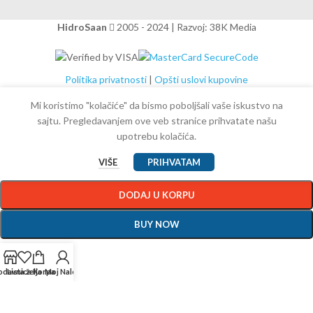
HidroSaan
2005 - 2024 | Razvoj: 38K Media
Politika privatnosti
|
Opšti uslovi kupovine
Mi koristimo "kolačiće" da bismo poboljšali vaše iskustvo na
Rosan Ventil za veš mašinu N591034
sajtu. Pregledavanjem ove veb stranice prihvatate našu
upotrebu kolačića.
2.200,00
RSD
sa PDV
VIŠE
PRIHVATAM
-
+
DODAJ U KORPU
BUY NOW
odavnica
Lista želja
Korpa
Moj Nalog