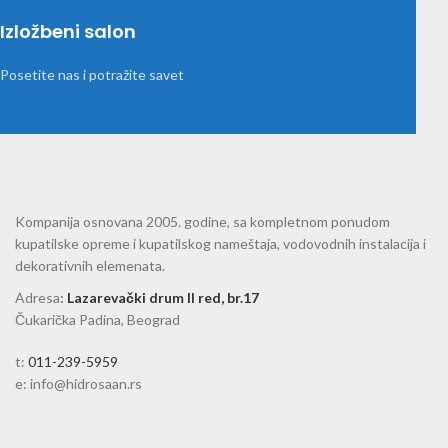
Izložbeni salon
Posetite nas i potražite savet
Kompanija osnovana 2005. godine, sa kompletnom ponudom
kupatilske opreme i kupatilskog nameštaja, vodovodnih instalacija i
dekorativnih elemenata.
Adresa
:
Lazarevački drum II red, br.17
Čukarička Padina, Beograd
t:
011-239-5959
e: info@hidrosaan.rs