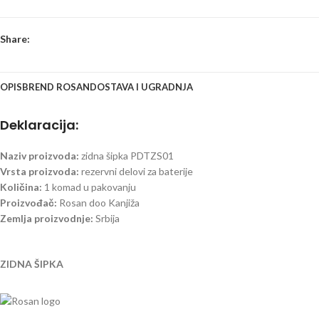
Share:
OPIS
BREND ROSAN
DOSTAVA I UGRADNJA
Deklaracija:
Naziv proizvoda:
zidna šipka PDTZS01
Vrsta proizvoda:
rezervni delovi za baterije
Količina:
1 komad u pakovanju
Proizvođač:
Rosan doo Kanjiža
Zemlja proizvodnje:
Srbija
ZIDNA ŠIPKA