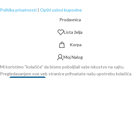
Politika privatnosti
|
Opšti uslovi kupovine
Prodavnica
Lista želja
Korpa
Moj Nalog
Mi koristimo "kolačiće" da bismo poboljšali vaše iskustvo na sajtu.
Pregledavanjem ove veb stranice prihvatate našu upotrebu kolačića.
Više
PRIHVATAM
Zidna šipka PDTZS01
1.250,00
RSD
sa PDV
-
+
DODAJ U KORPU