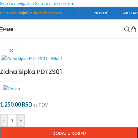
Skip to navigation
Skip to main content
NOVO!
AKCIJA
Cene važe
isključivo za online kupovinu.
MENI
Početna
/
Baterije
/
Dodaci
/
Zidne šipke
Povećaj
Zidna šipka PDTZS01
1.250,00
RSD
sa PDV
-
+
DODAJ U KORPU