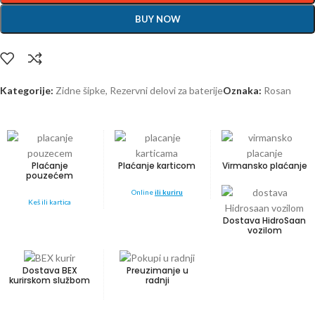
BUY NOW
Kategorije:
Zidne šipke
,
Rezervni delovi za baterije
Oznaka:
Rosan
Plaćanje
Plaćanje karticom
Virmansko plaćanje
pouzećem
Online
ili kuriru
Keš ili kartica
Dostava HidroSaan
vozilom
Dostava BEX
Preuzimanje u
kurirskom službom
radnji