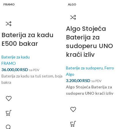
FRAMO
ALGO
Algo Stojeća
Baterija za kadu
Baterija za
E500 bakar
sudoperu UNO
kraći izliv
Baterije za kadu
FRAMO
Baterije za sudoperu
,
Ferro
36.000,00
RSD
sa PDV
Algo
Baterija za kadu sa tuš setom, boja
3.200,00
RSD
sa PDV
bakra
Algo Stojeća Baterija za
sudoperu UNO kraći izliv