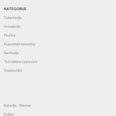
KATEGORIJE
Galanterija
Instalacije
Pločice
Kupatilski nameštaj
Sanitarije
Tuš kabine i paravani
Vodokotlići
Baterije - Slavine
Bojleri