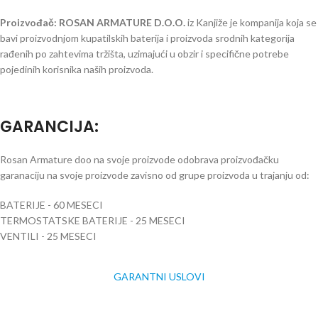
Proizvođač: ROSAN ARMATURE D.O.O.
iz Kanjiže je kompanija koja se
bavi proizvodnjom kupatilskih baterija i proizvoda srodnih kategorija
rađenih po zahtevima tržišta, uzimajući u obzir i specifične potrebe
pojedinih korisnika naših proizvoda.
GARANCIJA
:
Rosan Armature doo na svoje proizvode odobrava proizvođačku
garanaciju na svoje proizvode zavisno od grupe proizvoda u trajanju od:
BATERIJE - 60 MESECI
TERMOSTATSKE BATERIJE - 25 MESECI
VENTILI - 25 MESECI
GARANTNI USLOVI