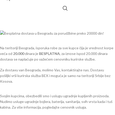
Na teritoriji Beograda, isporuka robe za sve kupce čija je vrednost korpe
veća od
2
0.000
dinara je
BESPLATNA
, za iznose ispod 20.000 dinara
dostava se naplaćuje po važećem cenovniku kurirske službe.
Za dostavu van Beograda, molimo Vas, kontaktirajte nas. Dostavu
pošiljki vrši kurirska služba BEX i moguća je samo na teritoriji Srbije bez
Kosova.
Svojim kupcima, obezbedili smo i uslugu ugradnje kupljenih proizvoda.
Nudimo usluge ugradnje bojlera, baterija, sanitarija, svih vrsta kada i tuš
kabina. Za više informacija, pogledajte cenovnik usluga.