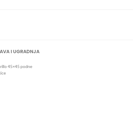
AVA I UGRADNJA
Brillo 45×45 podne
čice