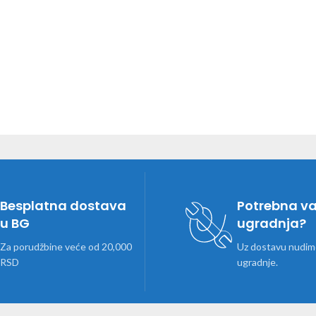
Besplatna dostava
Potrebna v
u BG
ugradnja?
Za porudžbine veće od 20,000
Uz dostavu nudimo
RSD
ugradnje.