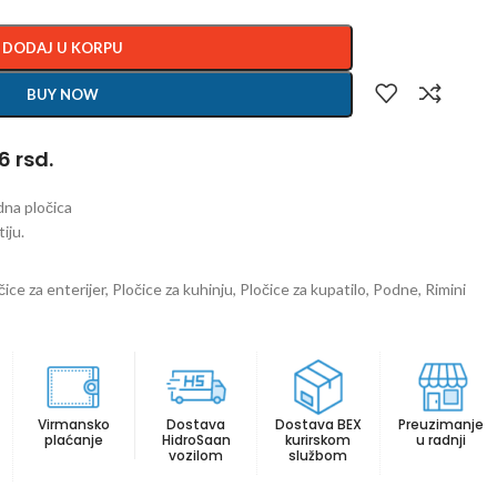
DODAJ U KORPU
BUY NOW
 rsd.
dna pločica
iju.
čice za enterijer
,
Pločice za kuhinju
,
Pločice za kupatilo
,
Podne
,
Rimini
Virmansko
Dostava
Dostava BEX
Preuzimanje
plaćanje
HidroSaan
kurirskom
u radnji
vozilom
službom