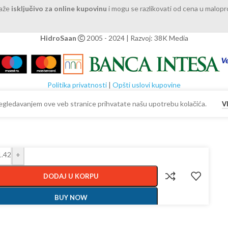
važe
isključivo za online kupovinu
i mogu se razlikovati od cena u malop
HidroSaan
2005 - 2024 | Razvoj: 38K Media
Politika privatnosti
|
Opšti uslovi kupovine
 Pregledavanjem ove veb stranice prihvatate našu upotrebu kolačića.
V
+
DODAJ U KORPU
BUY NOW