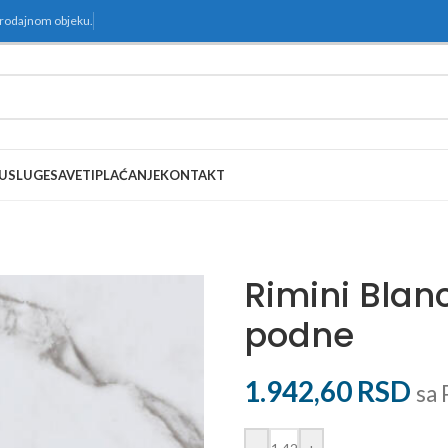
prodajnom objeku.
USLUGE
SAVETI
PLAĆANJE
KONTAKT
Rimini Blan
podne
1.942,60
RSD
sa