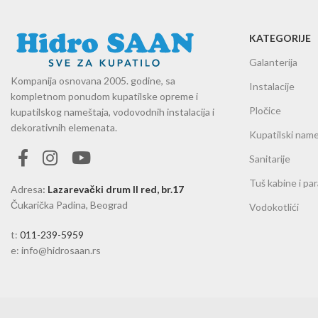
KATEGORIJE
Galanterija
Kompanija osnovana 2005. godine, sa
Instalacije
kompletnom ponudom kupatilske opreme i
Pločice
kupatilskog nameštaja, vodovodnih instalacija i
dekorativnih elemenata.
Kupatilski name
Sanitarije
Tuš kabine i pa
Adresa
:
Lazarevački drum II red, br.17
Čukarička Padina, Beograd
Vodokotlići
t:
011-239-5959
e: info@hidrosaan.rs