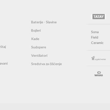
Baterije - Slavine
Bojleri
Sona
Field
Kade
Ceramic
štaj
Sudopere
Ventilatori
ravani
Sredstva za čišćenje