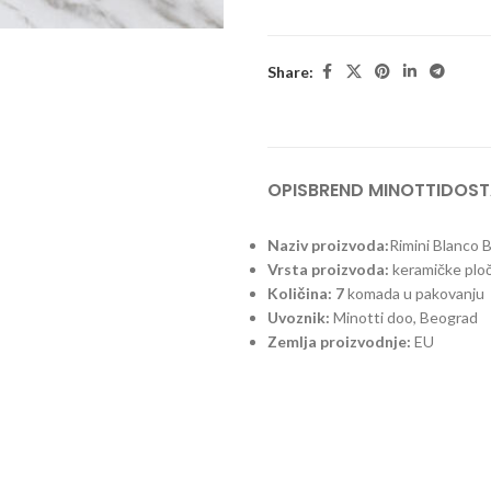
Share:
OPIS
BREND MINOTTI
DOST
Naziv proizvoda:
Rimini Blanco 
Vrsta proizvoda:
keramičke plo
Količina: 7
komada u pakovanju
Uvoznik:
Minotti doo, Beograd
Zemlja proizvodnje:
EU