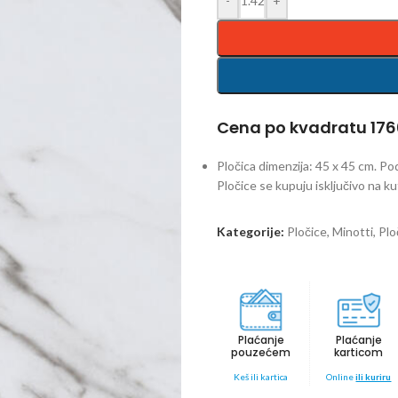
-
+
Cena po kvadratu 1766
Pločica dimenzija: 45 x 45 cm. Po
Pločice se kupuju isključivo na kut
Kategorije:
Pločice
,
Minotti
,
Plo
Plaćanje
Plaćanje
pouzećem
karticom
Keš ili kartica
Online
ili kuriru