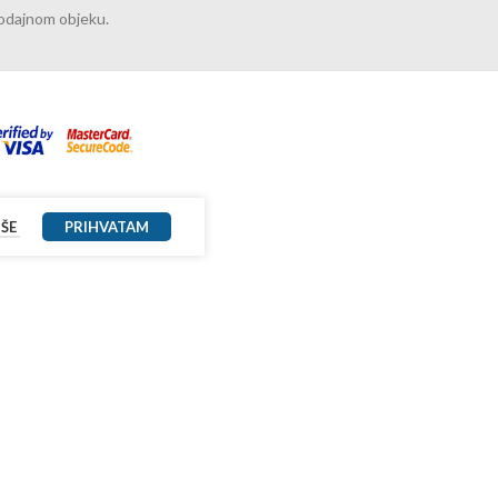
rodajnom objeku.
IŠE
PRIHVATAM