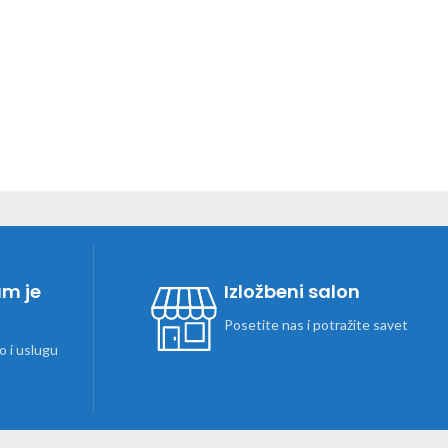
am je
Izložbeni salon
Posetite nas i potražite savet
 i uslugu