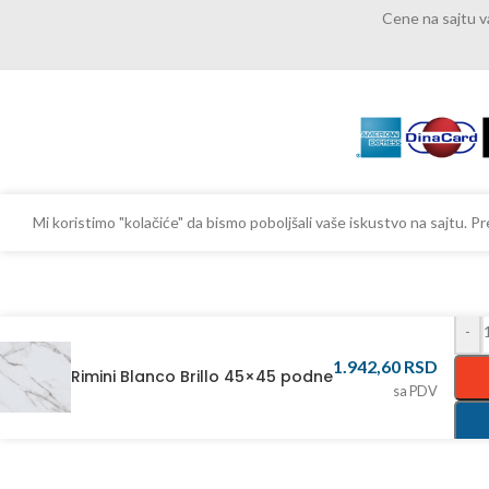
Cene na sajtu 
Mi koristimo "kolačiće" da bismo poboljšali vaše iskustvo na sajtu.
-
1.942,60
RSD
Rimini Blanco Brillo 45×45 podne
sa PDV