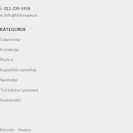
t:
011-239-5959
e: info@hidrosaan.rs
KATEGORIJE
Galanterija
Instalacije
Pločice
Kupatilski nameštaj
Sanitarije
Tuš kabine i paravani
Vodokotlići
Baterije - Slavine