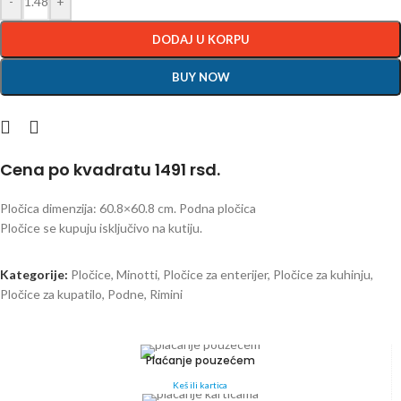
-
+
DODAJ U KORPU
BUY NOW
Cena po kvadratu 1491 rsd.
Pločica dimenzija: 60.8×60.8 cm. Podna pločica
Pločice se kupuju isključivo na kutiju.
Kategorije:
Pločice
,
Minotti
,
Pločice za enterijer
,
Pločice za kuhinju
,
Pločice za kupatilo
,
Podne
,
Rimini
Plaćanje pouzećem
Keš ili kartica