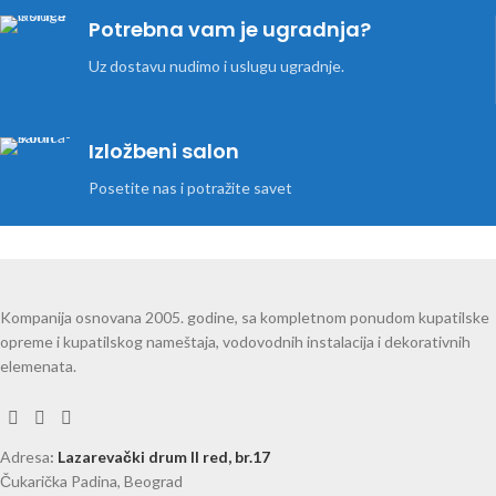
Potrebna vam je ugradnja?
Uz dostavu nudimo i uslugu ugradnje.
Izložbeni salon
Posetite nas i potražite savet
Kompanija osnovana 2005. godine, sa kompletnom ponudom kupatilske
opreme i kupatilskog nameštaja, vodovodnih instalacija i dekorativnih
elemenata.
Adresa
:
Lazarevački drum II red, br.17
Čukarička Padina, Beograd