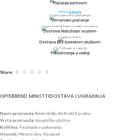
Plaćanje karticom
Online
ili kuriru
Virmansko plaćanje
Dostava HidroSaan vozilom
Dostava BEX kurirskom službom
Preuzimanje u radnji
Share:
OPIS
BREND MINOTTI
DOSTAVA I UGRADNJA
Naziv proizvoda:
Rimini Brillo 60.8×60.8 podne
Vrsta proizvoda:
keramičke pločice
Količina:
4 komada u pakovanju
Uvoznik:
Minotti doo, Beograd