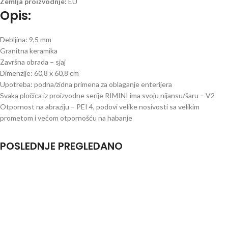
Zemlja proizvodnje:
EU
Opis:
Debljina: 9,5 mm
Granitna keramika
Završna obrada – sjaj
Dimenzije: 60,8 x 60,8 cm
Upotreba: podna/zidna primena za oblaganje enterijera
Svaka pločica iz proizvodne serije RIMINI ima svoju nijansu/šaru – V2
Otpornost na abraziju – PEI 4, podovi velike nosivosti sa velikim
prometom i većom otpornošću na habanje
POSLEDNJE PREGLEDANO