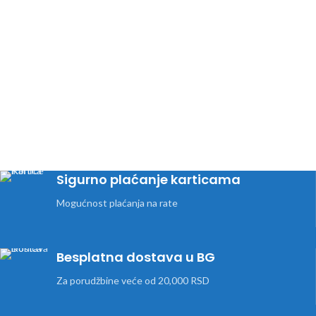
Sigurno plaćanje karticama
Mogućnost plaćanja na rate
Besplatna dostava u BG
Za porudžbine veće od 20,000 RSD