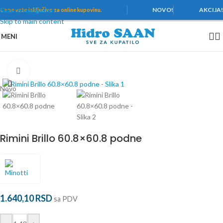
Skip to navigation
NOVO!
AKCIJA
Cene važe
isključivo za online kupovinu.
Skip to main content
MENI
Početna
/
Pločice
/
Minotti
/
Rimini
Povećaj
Novo
Rimini Brillo 60.8×60.8 podne
1.640,10
RSD
sa PDV