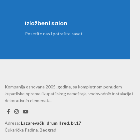
Izložbeni salon
Posetite nas i potražite savet
Kompanija osnovana 2005. godine, sa kompletnom ponudom
kupatilske opreme i kupatilskog nameštaja, vodovodnih instalacija i
dekorativnih elemenata.
Adresa
:
Lazarevački drum II red, br.17
Čukarička Padina, Beograd