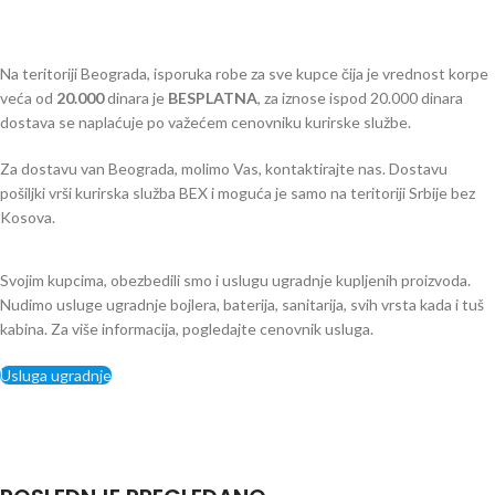
Na teritoriji Beograda, isporuka robe za sve kupce čija je vrednost korpe
veća od
2
0.000
dinara je
BESPLATNA
, za iznose ispod 20.000 dinara
dostava se naplaćuje po važećem cenovniku kurirske službe.
Za dostavu van Beograda, molimo Vas, kontaktirajte nas. Dostavu
pošiljki vrši kurirska služba BEX i moguća je samo na teritoriji Srbije bez
Kosova.
Svojim kupcima, obezbedili smo i uslugu ugradnje kupljenih proizvoda.
Nudimo usluge ugradnje bojlera, baterija, sanitarija, svih vrsta kada i tuš
kabina. Za više informacija, pogledajte cenovnik usluga.
Usluga ugradnje