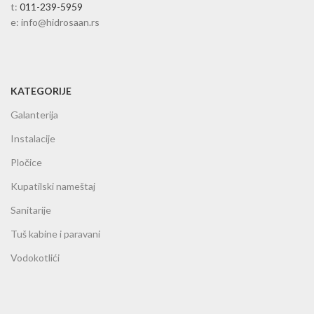
t:
011-239-5959
e: info@hidrosaan.rs
KATEGORIJE
Galanterija
Instalacije
Pločice
Kupatilski nameštaj
Sanitarije
Tuš kabine i paravani
Vodokotlići