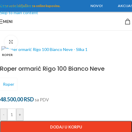
Skip to navigation
NOVO!
AKCIJA!
Cene važe
isključivo za online kupovinu.
Skip to main content
MENI
Početna
/
Kupatilski nameštaj
/
Lavabo sa ormarićem
Povećaj
ROPER
Roper ormarić Rigo 100 Bianco Neve
Roper
48.500,00
RSD
sa PDV
-
+
DODAJ U KORPU