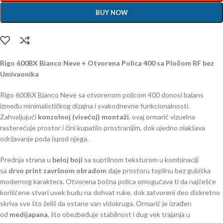
BUY NOW
Rigo 600BX Bianco Neve + Otvorena Polica 400 sa Pločom RF bez
Umivaonika
Rigo 600BX Bianco Neve sa otvorenom policom 400 donosi balans
između minimalističkog dizajna i svakodnevne funkcionalnosti.
Zahvaljujući
konzolnoj (visećoj) montaži
, ovaj ormarić vizuelno
rasterećuje prostor i čini kupatilo prostranijim, dok ujedno olakšava
održavanje poda ispod njega.
Prednja strana u
beloj boji
sa suptilnom teksturom u kombinaciji
sa
drvo print završnom obradom
daje prostoru toplinu bez gubitka
modernog karaktera. Otvorena bočna polica omogućava ti da najčešće
korišćene stvari uvek budu na dohvat ruke, dok zatvoreni deo diskretno
skriva sve što želiš da ostane van vidokruga. Ormarić je izrađen
od
medijapana
, što obezbeđuje stabilnost i dug vek trajanja u