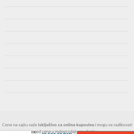
Cene na sajtu važe
isključivo za online kupovinu
i mogu se razlikovati
-
+
Roper
ormarić
od cena u maloprodajnom objeku.