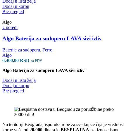
Dodaj u listu želja
Dodaj u korpu
Brz pregled
Algo
Uporedi
Algo Baterija za sudoperu LAVA sivi izliv
Baterije za sudoperu
,
Ferro
Algo
6.400,00
RSD
sa PDV
Algo Baterija za sudoperu LAVA sivi izliv
Dodaj u listu želja
Dodaj u korpu
Brz pregled
Na teritoriji Beograda, isporuka robe za sve kupce čija je vrednost
korpe veća od
2
0.000
dinara je
BESPLATNA
, za iznose ispod