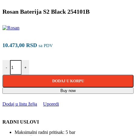
Rosan Baterija S2 Black 254101B
10.473,00
RSD
sa PDV
Rosan Baterija S2 Black 254101B količina
-
+
DODAJ U KORPU
Buy now
Dodaj u listu želja
Uporedi
RADNI USLOVI
Maksimalni radni pritisak: 5 bar