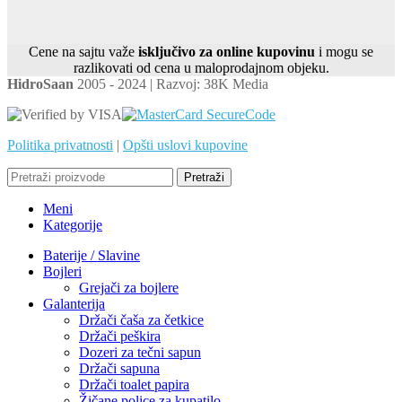
Cene na sajtu važe
isključivo za online kupovinu
i mogu se
razlikovati od cena u maloprodajnom objeku.
HidroSaan
2005 - 2024 | Razvoj: 38K Media
Politika privatnosti
|
Opšti uslovi kupovine
Pretraži
Meni
Kategorije
Baterije / Slavine
Bojleri
Grejači za bojlere
Galanterija
Držači čaša za četkice
Držači peškira
Dozeri za tečni sapun
Držači sapuna
Držači toalet papira
Žičane police za kupatilo