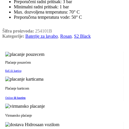
Preporučeni radni pritisak: 3 bar
Minimalni radni pritisak: 1 bar
Max. dozvoljena temperatura: 70° C
Preporučena temperatura vode: 50° C
Šifra proizvoda:
254101B
Kategorije:
Baterije za lavabo
,
Rosan
,
S2 Black
Plaćanje pouzećem
Keš ili kartica
Plaćanje karticom
Online
ili kuriru
Virmansko plaćanje