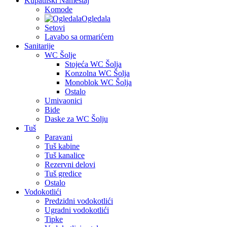
Kupatilski Nameštaj
Komode
Ogledala
Setovi
Lavabo sa ormarićem
Sanitarije
WC Šolje
Stojeća WC Šolja
Konzolna WC Šolja
Monoblok WC Šolja
Ostalo
Umivaonici
Bide
Daske za WC Šolju
Tuš
Paravani
Tuš kabine
Tuš kanalice
Rezervni delovi
Tuš gredice
Ostalo
Vodokotlići
Predzidni vodokotlići
Ugradni vodokotlići
Tipke