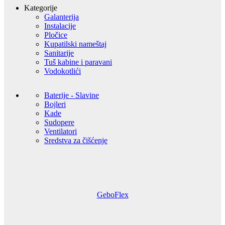
Kategorije
Galanterija
Instalacije
Pločice
Kupatilski nameštaj
Sanitarije
Tuš kabine i paravani
Vodokotlići
Baterije - Slavine
Bojleri
Kade
Sudopere
Ventilatori
Sredstva za čišćenje
GeboFlex