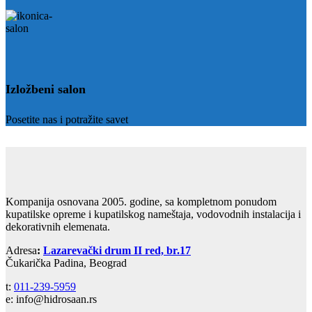
Izložbeni salon
Posetite nas i potražite savet
Kompanija osnovana 2005. godine, sa kompletnom ponudom
kupatilske opreme i kupatilskog nameštaja, vodovodnih instalacija i
dekorativnih elemenata.
Adresa
:
Lazarevački drum II red, br.17
Čukarička Padina, Beograd
t:
011-239-5959
e: info@hidrosaan.rs