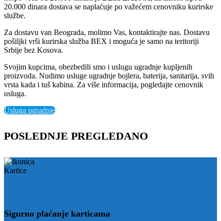
20.000 dinara dostava se naplaćuje po važećem cenovniku kurirske
službe.
Za dostavu van Beograda, molimo Vas, kontaktirajte nas. Dostavu
pošiljki vrši kurirska služba BEX i moguća je samo na teritoriji
Srbije bez Kosova.
Svojim kupcima, obezbedili smo i uslugu ugradnje kupljenih
proizvoda. Nudimo usluge ugradnje bojlera, baterija, sanitarija, svih
vrsta kada i tuš kabina. Za više informacija, pogledajte cenovnik
usluga.
Usluga ugradnje
POSLEDNJE PREGLEDANO
Sigurno plaćanje karticama