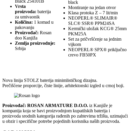
Black 254101B
black
Vrsta
Montiranje na jedan otvor
proizvoda:
baterija
Klasa protoka Z – 7 lit/min
za umivaonik
NEOPERL® SLIMAIR®
Količina:
1 komad u
SLC® SSR® PPM24SA
pakovanju
Kermički uložak KCG® 25mm
Proizvođač:
Rosan
PKM25A
doo Kanjiža
Set za pričvršćenje sa jednim
Zemlja proizvodnje:
vijkom
Srbija
NEOPERL® SPX® priključno
crevo FB50PX
Nova linija STOLZ baterija minimlističkog dizajna.
Prečišćene proporcije, čiste linije, arhitektonski izgled u crnoj boji.
Proizvođač: ROSAN ARMATURE D.O.O.
iz Kanjiže je
kompanija koja se bavi proizvodnjom kupatilskih baterija i
proizvoda srodnih kategorija rađenih po zahtevima tržišta, uzimajući
u obzir i specifične potrebe pojedinih korisnika naših proizvoda.