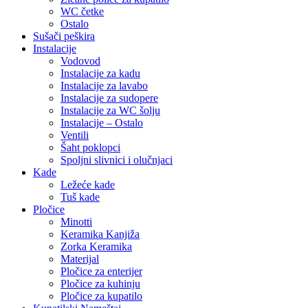
WC četke
Ostalo
Sušači peškira
Instalacije
Vodovod
Instalacije za kadu
Instalacije za lavabo
Instalacije za sudopere
Instalacije za WC šolju
Instalacije – Ostalo
Ventili
Šaht poklopci
Spoljni slivnici i olučnjaci
Kade
Ležeće kade
Tuš kade
Pločice
Minotti
Keramika Kanjiža
Zorka Keramika
Materijal
Pločice za enterijer
Pločice za kuhinju
Pločice za kupatilo