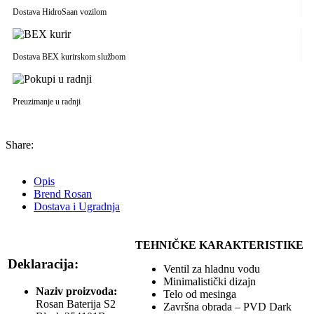
Dostava HidroSaan vozilom
Dostava BEX kurirskom službom
Preuzimanje u radnji
Share:
Opis
Brend Rosan
Dostava i Ugradnja
TEHNIČKE KARAKTERISTIKE
Deklaracija:
Ventil za hladnu vodu
Minimalistički dizajn
Naziv proizvoda:
Telo od mesinga
Rosan Baterija S2
Završna obrada – PVD Dark