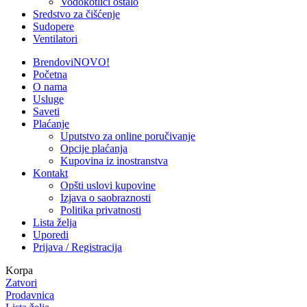
Vodokotlici ostalo
Sredstvo za čišćenje
Sudopere
Ventilatori
Brendovi
NOVO!
Početna
O nama
Usluge
Saveti
Plaćanje
Uputstvo za online poručivanje
Opcije plaćanja
Kupovina iz inostranstva
Kontakt
Opšti uslovi kupovine
Izjava o saobraznosti
Politika privatnosti
Lista želja
Uporedi
Prijava / Registracija
Korpa
Zatvori
Prodavnica