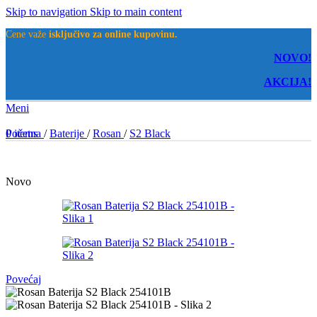
Skip to navigation
Skip to main content
Cene važe
isključivo za online kupovinu.
NOVO!
AKCIJA!
Meni
0
Početna
items
/
Baterije
/
Rosan
/
S2 Black
Novo
Povećaj