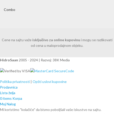
Combo
Cene na sajtu važe
isključivo za online kupovinu
i mogu se razlikovati
od cena u maloprodajnom objeku.
HidroSaan
2005 - 2024 | Razvoj: 38K Media
Politika privatnosti
|
Opšti uslovi kupovine
Prodavnica
Lista želja
0
items
Korpa
Moj Nalog
Mi koristimo "kolačiće" da bismo poboljšali vaše iskustvo na sajtu.