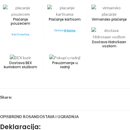
Plaćanje
Plaćanje karticom
Virmansko plaćanje
pouzećem
Online
ili kuriru
Keš ili kartica
Dostava HidroSaan
vozilom
Dostava BEX
Preuzimanje u
kurirskom službom
radnji
Share:
OPIS
BREND ROSAN
DOSTAVA I UGRADNJA
Deklaracija: