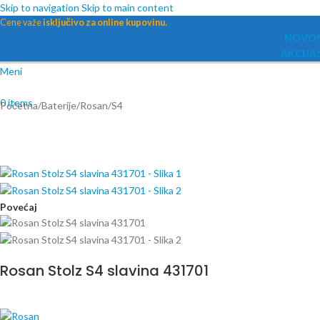
Skip to navigation
Skip to main content
Cene važe
isključivo za online kupovinu.
NOVO!
AKCIJA!
Meni
0
items
Početna
/
Baterije
/
Rosan
/
S4
Povećaj
Rosan Stolz S4 slavina 431701