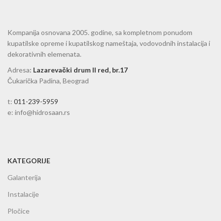
Kompanija osnovana 2005. godine, sa kompletnom ponudom
kupatilske opreme i kupatilskog nameštaja, vodovodnih instalacija i
dekorativnih elemenata.
Adresa
:
Lazarevački drum II red, br.17
Čukarička Padina, Beograd
t:
011-239-5959
e: info@hidrosaan.rs
KATEGORIJE
Galanterija
Instalacije
Pločice