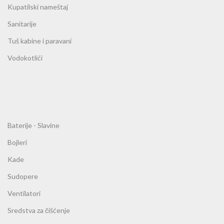
Kupatilski nameštaj
Sanitarije
Tuš kabine i paravani
Vodokotlići
Baterije - Slavine
Bojleri
Kade
Sudopere
Ventilatori
Sredstva za čišćenje