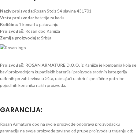
Naziv proizvoda:
Rosan Stolz S4 slavina 431701
Vrsta proizvoda:
baterija za kadu
Količina:
1 komad u pakovanju
Proizvođač:
Rosan doo Kanjiža
Zemlja proizvodnje:
Srbija
Proizvođač: ROSAN ARMATURE D.O.O.
iz Kanjiže je kompanija koja se
bavi proizvodnjom kupatilskih baterija i proizvoda srodnih kategorija
rađenih po zahtevima tržišta, uzimajući u obzir i specifične potrebe
pojedinih korisnika naših proizvoda.
GARANCIJA
:
Rosan Armature doo na svoje proizvode odobrava proizvođačku
garanaciju na svoje proizvode zavisno od grupe proizvoda u trajanju od: