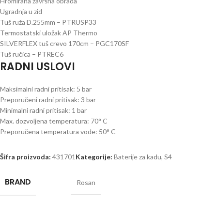
Hromirana završna obrada
Ugradnja u zid
Tuš ruža D.255mm – PTRUSP33
Termostatski uložak AP Thermo
SILVERFLEX tuš crevo 170cm – PGC170SF
Tuš ručica – PTREC6
RADNI USLOVI
Maksimalni radni pritisak: 5 bar
Preporučeni radni pritisak: 3 bar
Minimalni radni pritisak: 1 bar
Max. dozvoljena temperatura: 70° C
Preporučena temperatura vode: 50° C
Šifra proizvoda:
431701
Kategorije:
Baterije za kadu
,
S4
BRAND
Rosan