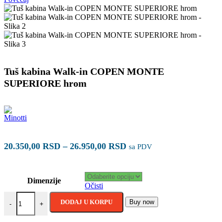
Tuš kabina Walk-in COPEN MONTE
SUPERIORE hrom
Raspon
20.350,00
RSD
–
26.950,00
RSD
sa PDV
cena:
od
20.350,00 RSD
Dimenzije
Očisti
do
Tuš kabina Walk-in COPEN MONTE SUPERIORE hrom količina
26.950,00 RSD
DODAJ U KORPU
Buy now
-
+