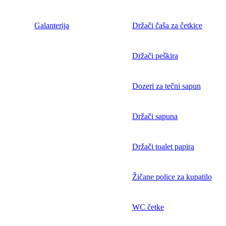
Galanterija
Držači čaša za četkice
Držači peškira
Dozeri za tečni sapun
Držači sapuna
Držači toalet papira
Žičane police za kupatilo
WC četke