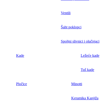
Ventili
Šaht poklopci
Spoljni slivnici i olučnjaci
Kade
Ležeće kade
Tuš kade
Pločice
Minotti
Keramika Kanjiža