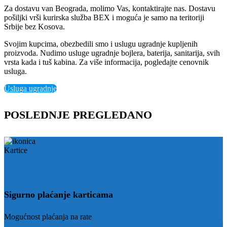
Za dostavu van Beograda, molimo Vas, kontaktirajte nas. Dostavu
pošiljki vrši kurirska služba BEX i moguća je samo na teritoriji
Srbije bez Kosova.
Svojim kupcima, obezbedili smo i uslugu ugradnje kupljenih
proizvoda. Nudimo usluge ugradnje bojlera, baterija, sanitarija, svih
vrsta kada i tuš kabina. Za više informacija, pogledajte cenovnik
usluga.
Usluga ugradnje
POSLEDNJE PREGLEDANO
Sigurno plaćanje karticama
Mogućnost plaćanja na rate