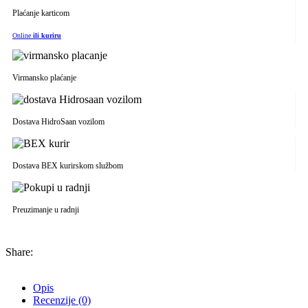
Plaćanje karticom
Online
ili kuriru
Virmansko plaćanje
Dostava HidroSaan vozilom
Dostava BEX kurirskom službom
Preuzimanje u radnji
Share:
Opis
Recenzije (0)