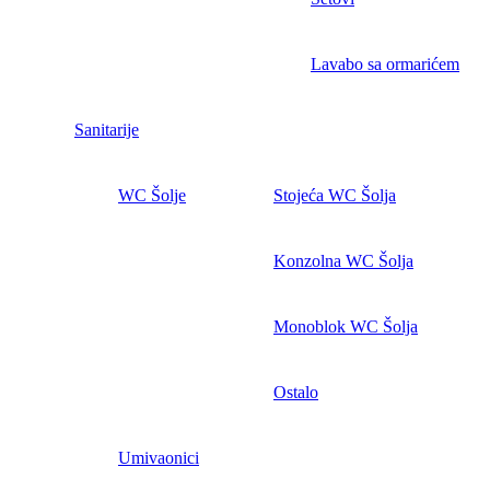
Lavabo sa ormarićem
Sanitarije
WC Šolje
Stojeća WC Šolja
Konzolna WC Šolja
Monoblok WC Šolja
Ostalo
Umivaonici