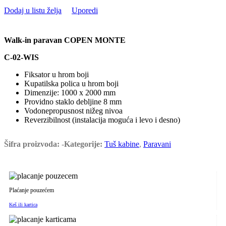
Dodaj u listu želja
Uporedi
Walk-in paravan COPEN MONTE
C-02-WIS
Fiksator u hrom boji
Kupatilska polica u hrom boji
Dimenzije: 1000 x 2000 mm
Providno staklo debljine 8 mm
Vodonepropusnost nižeg nivoa
Reverzibilnost (instalacija moguća i levo i desno)
Šifra proizvoda:
-
Kategorije:
Tuš kabine
,
Paravani
Plaćanje pouzećem
Keš ili kartica