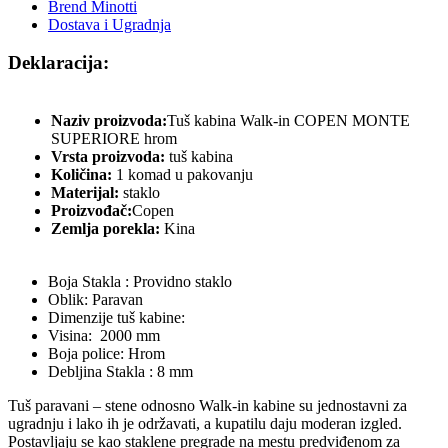
Brend Minotti
Dostava i Ugradnja
Deklaracija:
Naziv proizvoda:
Tuš kabina Walk-in COPEN MONTE
SUPERIORE hrom
Vrsta proizvoda:
tuš kabina
Količina:
1 komad u pakovanju
Materijal:
staklo
Proizvođač:
Copen
Zemlja porekla:
Kina
Boja Stakla : Providno staklo
Oblik: Paravan
Dimenzije tuš kabine:
Visina: 2000 mm
Boja police: Hrom
Debljina Stakla : 8 mm
Tuš paravani – stene odnosno Walk-in kabine su jednostavni za
ugradnju i lako ih je održavati, a kupatilu daju moderan izgled.
Postavljaju se kao staklene pregrade na mestu predviđenom za