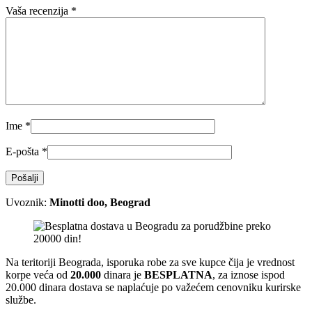
Vaša recenzija
*
Ime
*
E-pošta
*
Uvoznik:
Minotti doo, Beograd
Na teritoriji Beograda, isporuka robe za sve kupce čija je vrednost
korpe veća od
2
0.000
dinara je
BESPLATNA
, za iznose ispod
20.000 dinara dostava se naplaćuje po važećem cenovniku kurirske
službe.