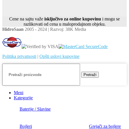
Cene na sajtu važe
isključivo za online kupovinu
i mogu se
razlikovati od cena u maloprodajnom objeku.
HidroSaan
2005 - 2024 | Razvoj: 38K Media
Politika privatnosti
|
Opšti uslovi kupovine
Pretraži
Meni
Kategorije
Baterije / Slavine
Bojleri
Grejači za bojlere