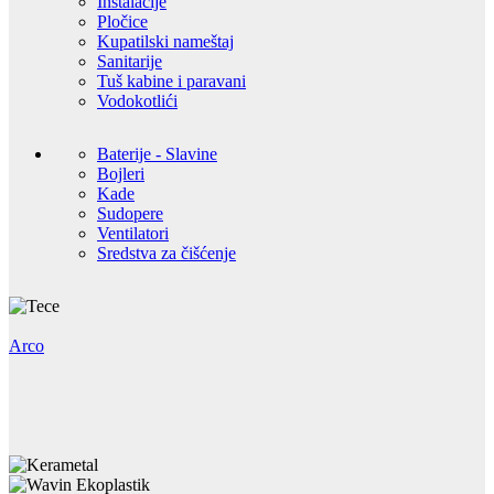
Instalacije
Pločice
Kupatilski nameštaj
Sanitarije
Tuš kabine i paravani
Vodokotlići
Baterije - Slavine
Bojleri
Kade
Sudopere
Ventilatori
Sredstva za čišćenje
Arco