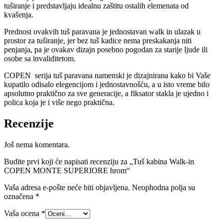
tuširanje i predstavljaju idealnu zaštitu ostalih elemenata od
kvašenja.
Prednost ovakvih tuš paravana je jednostavan walk in ulazak u
prostor za tuširanje, jer bez tuš kadice nema preskakanja niti
penjanja, pa je ovakav dizajn posebno pogodan za starije ljude ili
osobe sa invaliditetom.
COPEN serija tuš paravana namenski je dizajnirana kako bi Vaše
kupatilo odisalo elegencijom i jednostavnošću, a u isto vreme bilo
apsolutno praktično za sve generacije, a fiksator stakla je ujedno i
polica koja je i više nego praktična.
Recenzije
Još nema komentara.
Budite prvi koji će napisati recenziju za „Tuš kabina Walk-in
COPEN MONTE SUPERIORE hrom“
Vaša adresa e-pošte neće biti objavljena.
Neophodna polja su
označena
*
Vaša ocena
*