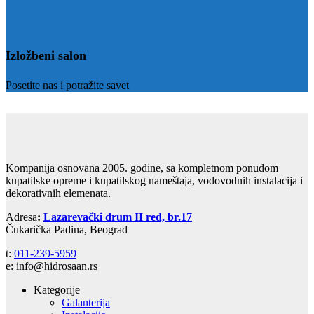
Izložbeni salon
Posetite nas i potražite savet
Kompanija osnovana 2005. godine, sa kompletnom ponudom
kupatilske opreme i kupatilskog nameštaja, vodovodnih instalacija i
dekorativnih elemenata.
Adresa
:
Lazarevački drum II red, br.17
Čukarička Padina, Beograd
t:
011-239-5959
e: info@hidrosaan.rs
Kategorije
Galanterija