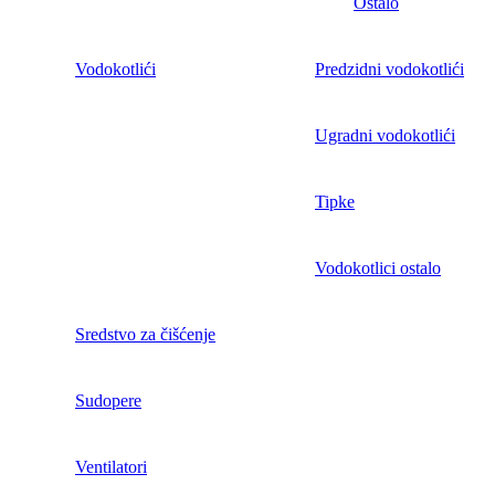
Ostalo
Vodokotlići
Predzidni vodokotlići
Ugradni vodokotlići
Tipke
Vodokotlici ostalo
Sredstvo za čišćenje
Sudopere
Ventilatori