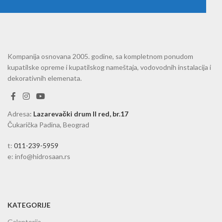
Kompanija osnovana 2005. godine, sa kompletnom ponudom
kupatilske opreme i kupatilskog nameštaja, vodovodnih instalacija i
dekorativnih elemenata.
Adresa
:
Lazarevački drum II red, br.17
Čukarička Padina, Beograd
t:
011-239-5959
e: info@hidrosaan.rs
KATEGORIJE
Galanterija