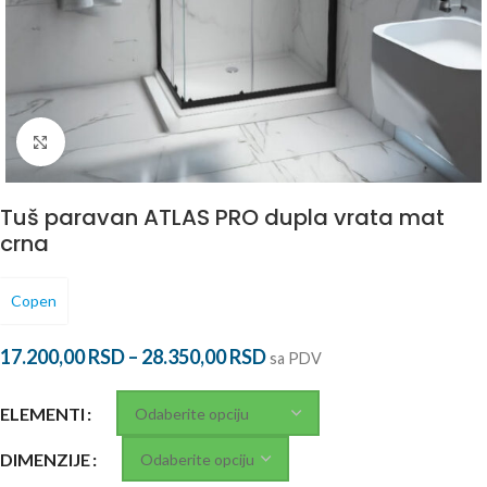
Povećaj
Tuš paravan ATLAS PRO dupla vrata mat
crna
Copen
17.200,00
RSD
–
28.350,00
RSD
sa PDV
ELEMENTI
DIMENZIJE