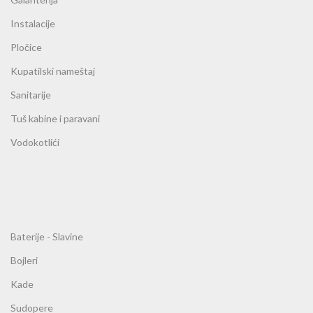
Instalacije
Pločice
Kupatilski nameštaj
Sanitarije
Tuš kabine i paravani
Vodokotlići
Baterije - Slavine
Bojleri
Kade
Sudopere