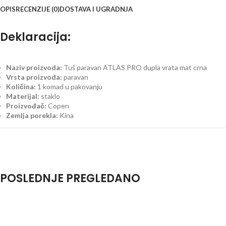
OPIS
RECENZIJE (0)
DOSTAVA I UGRADNJA
Deklaracija:
Naziv proizvoda:
Tuš paravan ATLAS PRO dupla vrata mat crna
Vrsta proizvoda:
paravan
Količina:
1 komad u pakovanju
Materijal:
staklo
Proizvođač:
Copen
Zemlja porekla:
Kina
POSLEDNJE PREGLEDANO