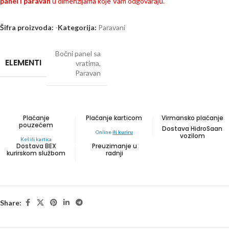
panel i paravan
u dimenzijama koje Vam odgovaraju.
Šifra proizvoda:
-
Kategorija:
Paravani
Bočni panel sa
ELEMENTI
vratima
,
Paravan
Plaćanje
Plaćanje karticom
Virmansko plaćanje
pouzećem
Dostava HidroSaan
Online
ili kuriru
vozilom
Keš ili kartica
Dostava BEX
Preuzimanje u
kurirskom službom
radnji
Share: