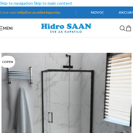
Skip to navigation
Skip to main content
NOVO!
AKCIJA
Cene važe
isključivo za online kupovinu.
MENI
Početna
/
Tuš kabine i paravani
/
Paravani
COPEN