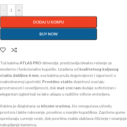
-
+
DODAJ U KORPU
BUY NOW
Tuš kabina
ATLAS PRO
dimenzija predstavlja idealno rešenje za
moderno i funkcionalno kupatilo. Izrađena od
kvalitetnog kaljenog
stakla debljine 6 mm
, ova kabina pruža dugotrajnost i sigurnost u
svakodnevnoj upotrebi.
Providno staklo
doprinosi osećaju
prostranosti i osvetljenosti, dok
mat crni ram
dodaje sofisticiran i
elegantan izgled koji se lako uklapa u različite stilove enterijera.
Kabina je dizajnirana sa
kliznim vratima
, što omogućava uštedu
prostora i lakše rukovanje, posebno u manjim kupatilima. Zaptivne gume
sprečavaju curenje vode, dok površina stakla olakšava čišćenje i smanjuje
nakupljanje kamenca.