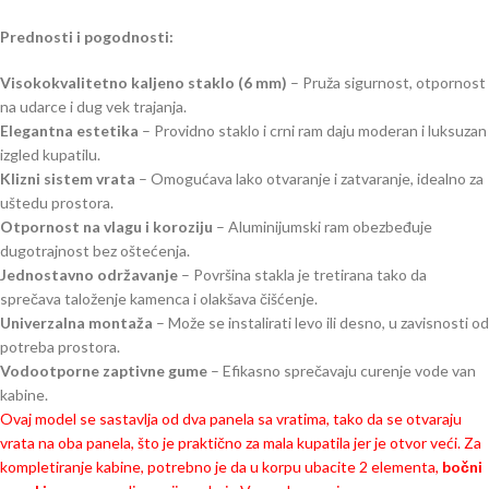
Prednosti i pogodnosti:
Visokokvalitetno kaljeno staklo (6 mm)
– Pruža sigurnost, otpornost
na udarce i dug vek trajanja.
Elegantna estetika
– Providno staklo i crni ram daju moderan i luksuzan
izgled kupatilu.
Klizni sistem vrata
– Omogućava lako otvaranje i zatvaranje, idealno za
uštedu prostora.
Otpornost na vlagu i koroziju
– Aluminijumski ram obezbeđuje
dugotrajnost bez oštećenja.
Jednostavno održavanje
– Površina stakla je tretirana tako da
sprečava taloženje kamenca i olakšava čišćenje.
Univerzalna montaža
– Može se instalirati levo ili desno, u zavisnosti od
potreba prostora.
Vodootporne zaptivne gume
– Efikasno sprečavaju curenje vode van
kabine.
Ovaj model se sastavlja od dva panela sa vratima, tako da se otvaraju
vrata na oba panela, što je praktično za mala kupatila jer je otvor veći. Za
kompletiranje kabine, potrebno je da u korpu ubacite 2 elementa,
bočni