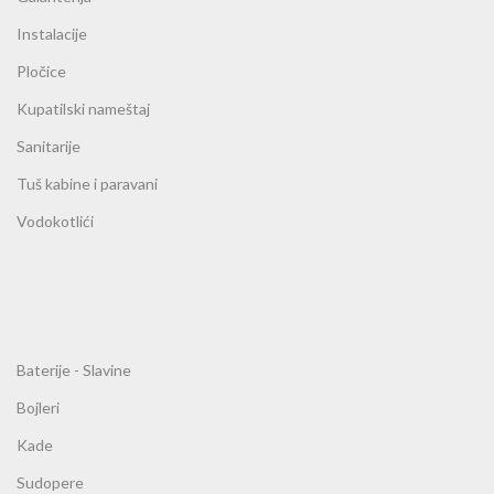
Instalacije
Pločice
Kupatilski nameštaj
Sanitarije
Tuš kabine i paravani
Vodokotlići
Baterije - Slavine
Bojleri
Kade
Sudopere