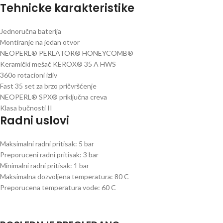
Tehnicke karakteristike
Jednoručna baterija
Montiranje na jedan otvor
NEOPERL® PERLATOR® HONEYCOMB®
Keramički mešač KEROX® 35 A HWS
360o rotacioni izliv
Fast 35 set za brzo pričvršćenje
NEOPERL® SPX® priključna creva
Klasa bučnosti II
Radni uslovi
Maksimalni radni pritisak: 5 bar
Preporuceni radni pritisak: 3 bar
Minimalni radni pritisak: 1 bar
Maksimalna dozvoljena temperatura: 80 C
Preporucena temperatura vode: 60 C