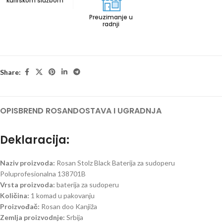
kurirskom službom
Preuzimanje u
radnji
Share:
OPIS
BREND ROSAN
DOSTAVA I UGRADNJA
Deklaracija:
Naziv proizvoda:
Rosan Stolz Black Baterija za sudoperu
Poluprofesionalna 138701B
Vrsta proizvoda:
baterija za sudoperu
Količina:
1 komad u pakovanju
Proizvođač:
Rosan doo Kanjiža
Zemlja proizvodnje:
Srbija