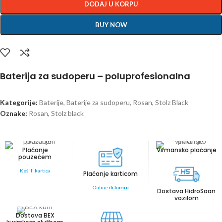
DODAJ U KORPU
BUY NOW
Baterija za sudoperu – poluprofesionalna
Kategorije:
Baterije
,
Baterije za sudoperu
,
Rosan
,
Stolz Black
Oznake:
Rosan
,
Stolz black
Plaćanje
Virmansko plaćanje
pouzećem
Keš ili kartica
Plaćanje karticom
Online
ili kuriru
Dostava HidroSaan
vozilom
Dostava BEX