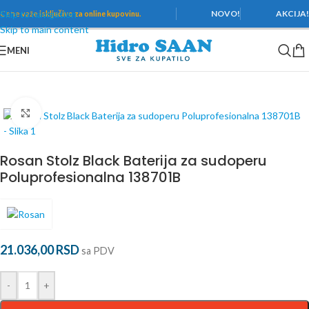
Skip to navigation
NOVO!
AKCIJA
Cene važe
isključivo za online kupovinu.
Skip to main content
MENI
Početna
/
Baterije
/
Rosan
/
Stolz Black
Povećaj
Rosan Stolz Black Baterija za sudoperu
Poluprofesionalna 138701B
21.036,00
RSD
sa PDV
-
+