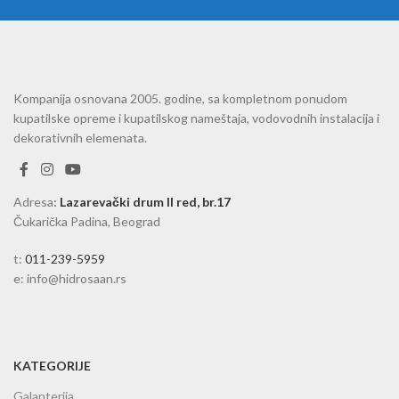
Kompanija osnovana 2005. godine, sa kompletnom ponudom
kupatilske opreme i kupatilskog nameštaja, vodovodnih instalacija i
dekorativnih elemenata.
Adresa
:
Lazarevački drum II red, br.17
Čukarička Padina, Beograd
t:
011-239-5959
e: info@hidrosaan.rs
KATEGORIJE
Galanterija