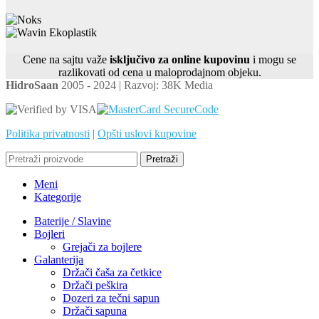
Cene na sajtu važe
isključivo za online kupovinu
i mogu se
razlikovati od cena u maloprodajnom objeku.
HidroSaan
2005 - 2024 | Razvoj: 38K Media
Politika privatnosti
|
Opšti uslovi kupovine
Pretraži
Meni
Kategorije
Baterije / Slavine
Bojleri
Grejači za bojlere
Galanterija
Držači čaša za četkice
Držači peškira
Dozeri za tečni sapun
Držači sapuna