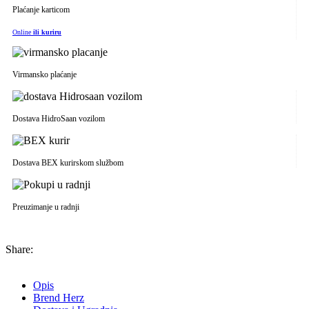
Plaćanje karticom
Online
ili kuriru
Virmansko plaćanje
Dostava HidroSaan vozilom
Dostava BEX kurirskom službom
Preuzimanje u radnji
Share:
Opis
Brend Herz