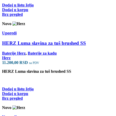
Dodaj u listu želja
Dodaj u korpu
Brz pregled
Novo
Uporedi
HERZ Luma slavina za tuš brushed SS
Baterije Herz
,
Baterije za kadu
Herz
11.200,00
RSD
sa PDV
HERZ Luma slavina za tuš brushed SS
Dodaj u listu želja
Dodaj u korpu
Brz pregled
Novo