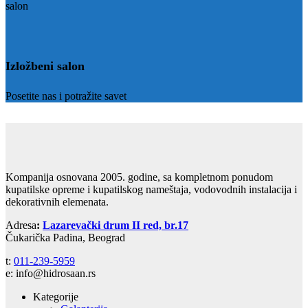
Izložbeni salon
Posetite nas i potražite savet
Kompanija osnovana 2005. godine, sa kompletnom ponudom
kupatilske opreme i kupatilskog nameštaja, vodovodnih instalacija i
dekorativnih elemenata.
Adresa
:
Lazarevački drum II red, br.17
Čukarička Padina, Beograd
t:
011-239-5959
e: info@hidrosaan.rs
Kategorije