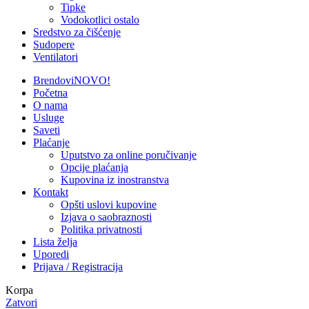
Tipke
Vodokotlici ostalo
Sredstvo za čišćenje
Sudopere
Ventilatori
Brendovi
NOVO!
Početna
O nama
Usluge
Saveti
Plaćanje
Uputstvo za online poručivanje
Opcije plaćanja
Kupovina iz inostranstva
Kontakt
Opšti uslovi kupovine
Izjava o saobraznosti
Politika privatnosti
Lista želja
Uporedi
Prijava / Registracija
Korpa
Zatvori