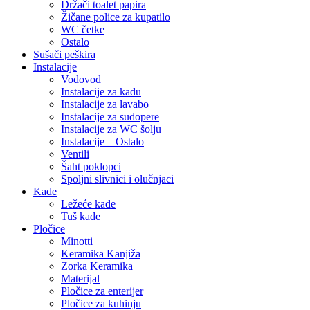
Držači toalet papira
Žičane police za kupatilo
WC četke
Ostalo
Sušači peškira
Instalacije
Vodovod
Instalacije za kadu
Instalacije za lavabo
Instalacije za sudopere
Instalacije za WC šolju
Instalacije – Ostalo
Ventili
Šaht poklopci
Spoljni slivnici i olučnjaci
Kade
Ležeće kade
Tuš kade
Pločice
Minotti
Keramika Kanjiža
Zorka Keramika
Materijal
Pločice za enterijer
Pločice za kuhinju