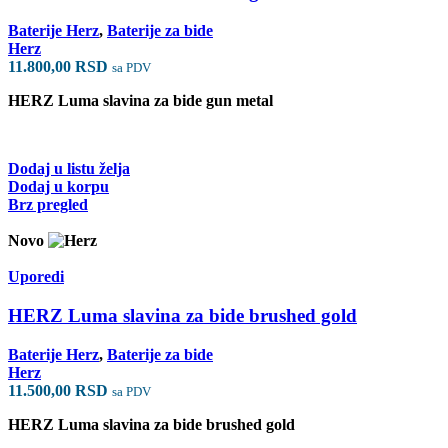
Baterije Herz
,
Baterije za bide
Herz
11.800,00
RSD
sa PDV
HERZ Luma slavina za bide gun metal
Dodaj u listu želja
Dodaj u korpu
Brz pregled
Novo
Uporedi
HERZ Luma slavina za bide brushed gold
Baterije Herz
,
Baterije za bide
Herz
11.500,00
RSD
sa PDV
HERZ Luma slavina za bide brushed gold