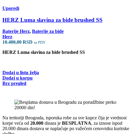
Uporedi
HERZ Luma slavina za bide brushed SS
Baterije Herz
,
Baterije za bide
Herz
10.400,00
RSD
sa PDV
HERZ Luma slavina za bide brushed SS
Dodaj u listu želja
Dodaj u korpu
Brz pregled
Na teritoriji Beograda, isporuka robe za sve kupce čija je vrednost
korpe veća od
2
0.000
dinara je
BESPLATNA
, za iznose ispod
20.000 dinara dostava se naplaćuje po važećem cenovniku kurirske
službe.