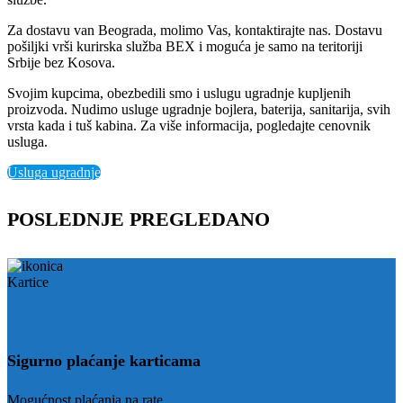
Za dostavu van Beograda, molimo Vas, kontaktirajte nas. Dostavu
pošiljki vrši kurirska služba BEX i moguća je samo na teritoriji
Srbije bez Kosova.
Svojim kupcima, obezbedili smo i uslugu ugradnje kupljenih
proizvoda. Nudimo usluge ugradnje bojlera, baterija, sanitarija, svih
vrsta kada i tuš kabina. Za više informacija, pogledajte cenovnik
usluga.
Usluga ugradnje
POSLEDNJE PREGLEDANO
Sigurno plaćanje karticama
Mogućnost plaćanja na rate