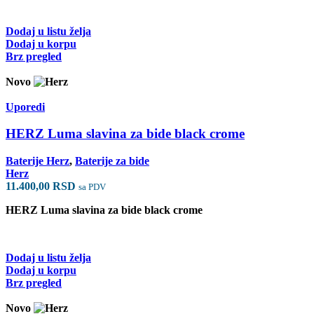
Dodaj u listu želja
Dodaj u korpu
Brz pregled
Novo
Uporedi
HERZ Luma slavina za bide black crome
Baterije Herz
,
Baterije za bide
Herz
11.400,00
RSD
sa PDV
HERZ Luma slavina za bide black crome
Dodaj u listu želja
Dodaj u korpu
Brz pregled
Novo