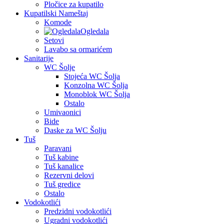
Pločice za kupatilo
Kupatilski Nameštaj
Komode
Ogledala
Setovi
Lavabo sa ormarićem
Sanitarije
WC Šolje
Stojeća WC Šolja
Konzolna WC Šolja
Monoblok WC Šolja
Ostalo
Umivaonici
Bide
Daske za WC Šolju
Tuš
Paravani
Tuš kabine
Tuš kanalice
Rezervni delovi
Tuš gredice
Ostalo
Vodokotlići
Predzidni vodokotlići
Ugradni vodokotlići