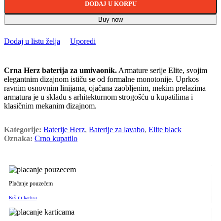
DODAJ U KORPU
Buy now
Dodaj u listu želja
Uporedi
Crna Herz baterija za umivaonik.
Armature serije Elite, svojim
elegantnim dizajnom ističu se od formalne monotonije. Uprkos
ravnim osnovnim linijama, ojačana zaobljenim, mekim prelazima
armatura je u skladu s arhitekturnom strogošću u kupatilima i
klasičnim mekanim dizajnom.
Kategorije:
Baterije Herz
,
Baterije za lavabo
,
Elite black
Oznaka:
Crno kupatilo
Plaćanje pouzećem
Keš ili kartica