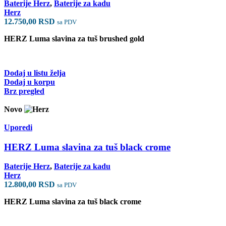
Baterije Herz
,
Baterije za kadu
Herz
12.750,00
RSD
sa PDV
HERZ Luma slavina za tuš brushed gold
Dodaj u listu želja
Dodaj u korpu
Brz pregled
Novo
Uporedi
HERZ Luma slavina za tuš black crome
Baterije Herz
,
Baterije za kadu
Herz
12.800,00
RSD
sa PDV
HERZ Luma slavina za tuš black crome