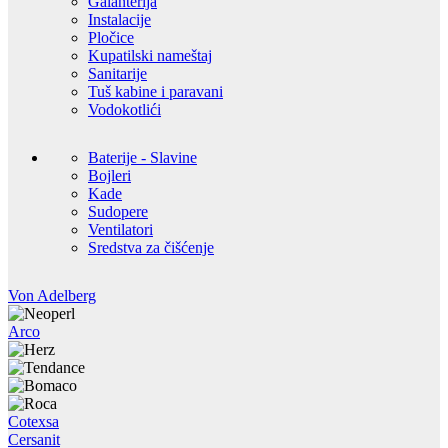
Galanterija
Instalacije
Pločice
Kupatilski nameštaj
Sanitarije
Tuš kabine i paravani
Vodokotlići
Baterije - Slavine
Bojleri
Kade
Sudopere
Ventilatori
Sredstva za čišćenje
Von Adelberg
Arco
Cotexsa
Cersanit