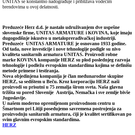
UNITAS se konstantno nadograđuje i približava vodećim
brendovima u ovoj delatnosti.
Preduzeće
Herz d.d.
je nastalo udruživanjem dve uspešne
slovenske firme,
UNITAS ARMATURE
i
KOVINA
, koje imaju
dugogodišnje iskustvo u metaloprerađivačkoj industriji.
Preduzeće
UNITAS ARMATURE
je osnovano 1933 godine.
Od tada, nove investicije i nove tehnologije podigle su nivo
kvaliteta sanitarnih armatura UNITAS. Proizvodi robne
marke
KOVINA
kompanije HERZ su plod poslednjeg razvoja
tehnologije i podležu evropskim standardima kojima se definišu
metode primene i testiranja.
Nova objedinjena kompanija je član međunarodne skupine
HERZ, sa sedištem u Beču. Kroz korporaciju HERZ naši
proizvodi su prisutni u 75 zemalja širom sveta. Naša glavna
tržišta su pored Slovenije Austrija, Nemačka i sve zemlje bivše
Jugoslavije.
U našem moderno opremljenom proizvodnom centru u
Šmartnom pri Litiji posedujemo savremena postrojenja za
proizvodnju sanitarnih armatura, ćiji je kvalitet sertifikovan po
svim glavnim evropskim standardima.
HERZ