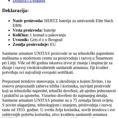
Dostava i Ugradnja
Deklaracija:
Naziv proizvoda:
HERTZ baterija za umivaonik Elite black
E80b
Vrsta proizvoda:
baterije
Količina:
1 komad u pakovanju
Uvoznik:
Gets d o o Beograd
Zemlja proizvodnje:
EU
Sanitarne armature UNITAS proizvode se na tehnološki naprednim
mašinama u modernom centru za proizvodnju i razvoj u Šmartnom
pri Litiji. Više od 80 godina iskustva izvor je znanja i inspiracije za
dizajn i razvoj visokokvalitetnih sanitarnih armatura, čiji kvalitet
potvrđuju svi najvažniji evropski sertifikati.
Prepoznati trendove stanovanja, u okruženju u kojem živimo, i na
osnovu prepoznatih zahteva tržišta i korisnika, razvijati proizvode
koji su tehnološki napredni, tehnički dovršeni, ali ujedno jednostavni
i praktični za upotrebu. Vizuelno dovršeni do najmanjeg detalja.
Sanitarne armature UNITAS prisutne su u 75 zemalja širom svijeta.
S novim ulaganjima, tehnologijom i znanjem, proizvodnja i razvoj
rastu od 1933. godine. U svetlu želja korisnika, novih trendova i sve
zahtevnijih potreba korisnika, nivo kvaliteta sanitarnih armatura