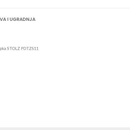
VA I UGRADNJA
šipka STOLZ PDTZS11