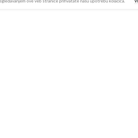
 Pregledavanjem ove veb stranice prihvatate našu upotrebu kolačića.
V
DODAJ U KORPU
BUY NOW