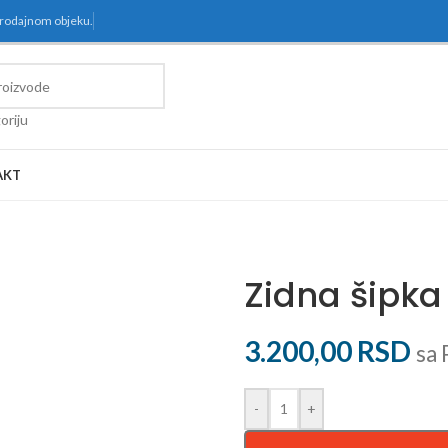
prodajnom objeku.
oriju
AKT
Zidna šipka
3.200,00
RSD
sa
-
+