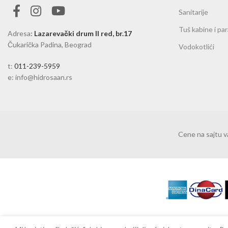
Sanitarije
Tuš kabine i pa
Adresa
:
Lazarevački drum II red, br.17
Čukarička Padina, Beograd
Vodokotlići
t:
011-239-5959
e: info@hidrosaan.rs
Cene na sajtu 