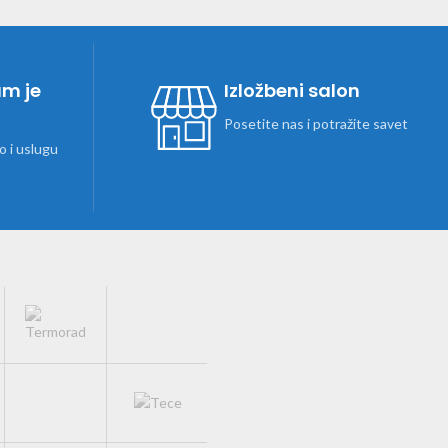
am je
Izložbeni salon
Posetite nas i potražite savet
 i uslugu