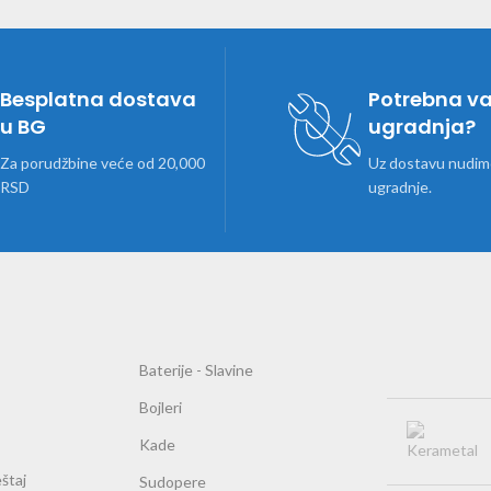
Besplatna dostava
Potrebna v
u BG
ugradnja?
Za porudžbine veće od 20,000
Uz dostavu nudimo
RSD
ugradnje.
Baterije - Slavine
Bojleri
Kade
štaj
Sudopere