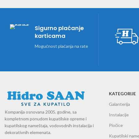
Sigurno plaćanje
karticama
Mogućnost plaćanja na rate
KATEGORIJE
Galanterija
Kompanija osnovana 2005. godine, sa
Instalacije
kompletnom ponudom kupatilske opreme i
Pločice
kupatilskog nameštaja, vodovodnih instalacija i
dekorativnih elemenata.
Kupatilski name