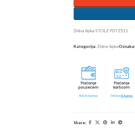
Zidna šipka STOLZ PDTZS11
Kategorija:
Zidne šipke
Oznaka
Plaćanje
Plaćanje
pouzećem
karticom
Keš ili kartica
Online
ili kuriru
Share: