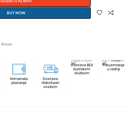
DODAJ U KORPU
BUY NOW
:
Rosan
Dostava BEX
Preuzimanje
kurirskom
u radnji
službom
Virmansko
Dostava
plaćanje
HidroSaan
vozilom