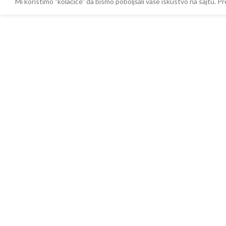
Mi koristimo "kolačiće" da bismo poboljšali vaše iskustvo na sajtu.
-
+
3.200,00
RSD
Zidna šipka STOLZ PDTZS11
sa PDV