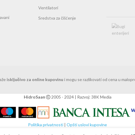
Ventilatori
ravani
Sredstva za čišćenje
važe
isključivo za online kupovinu
i mogu se razlikovati od cena u malop
HidroSaan
2005 - 2024 | Razvoj: 38K Media
Politika privatnosti
|
Opšti uslovi kupovine