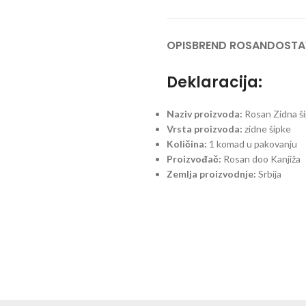
OPIS
BREND ROSAN
DOSTA
Deklaracija:
Naziv proizvoda:
Rosan Zidna 
Vrsta proizvoda:
zidne šipke
Količina:
1 komad u pakovanju
Proizvođač:
Rosan doo Kanjiža
Zemlja proizvodnje:
Srbija